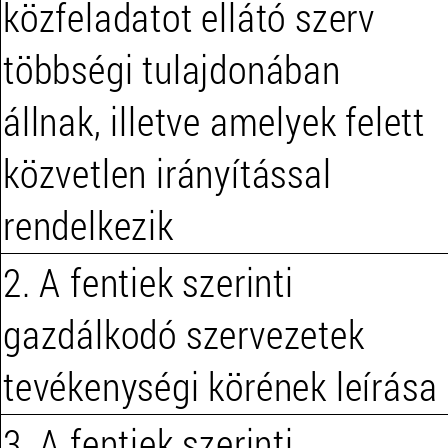
közfeladatot ellátó szerv
többségi tulajdonában
állnak, illetve amelyek felett
közvetlen irányítással
rendelkezik
2. A fentiek szerinti
gazdálkodó szervezetek
tevékenységi körének leírása
3. A fentiek szerinti