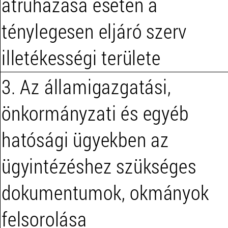
átruházása esetén a
ténylegesen eljáró szerv
illetékességi területe
3. Az államigazgatási,
önkormányzati és egyéb
hatósági ügyekben az
ügyintézéshez szükséges
dokumentumok, okmányok
felsorolása