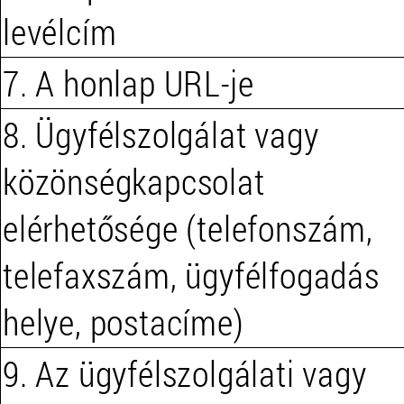
levélcím
7. A honlap URL-je
8. Ügyfélszolgálat vagy
közönségkapcsolat
elérhetősége (telefonszám,
telefaxszám, ügyfélfogadás
helye, postacíme)
9. Az ügyfélszolgálati vagy