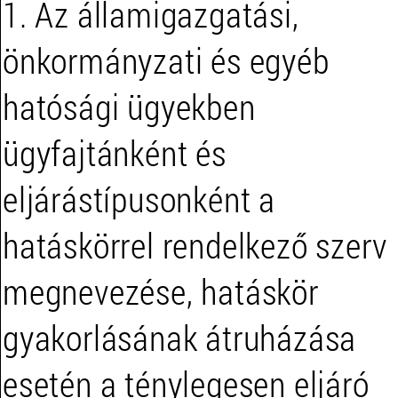
1. Az államigazgatási,
önkormányzati és egyéb
hatósági ügyekben
ügyfajtánként és
eljárástípusonként a
hatáskörrel rendelkező szerv
megnevezése, hatáskör
gyakorlásának átruházása
esetén a ténylegesen eljáró