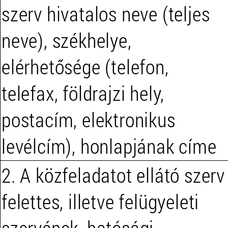
szerv hivatalos neve (teljes
neve), székhelye,
elérhetősége (telefon,
telefax, földrajzi hely,
postacím, elektronikus
levélcím), honlapjának címe
2. A közfeladatot ellátó szerv
felettes, illetve felügyeleti