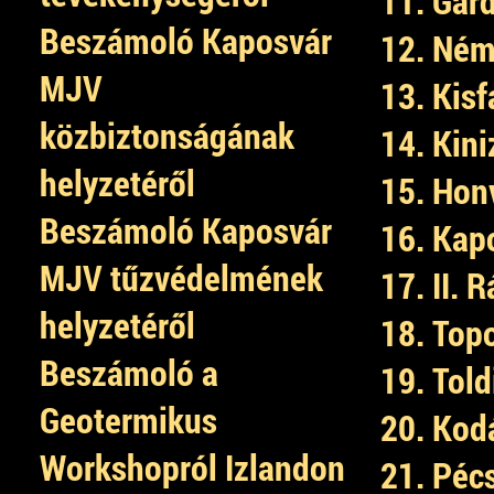
11. Gárd
Beszámoló Kaposvár
12. Néme
MJV
13. Kisf
közbiztonságának
14. Kini
helyzetéről
15. Honv
Beszámoló Kaposvár
16. Kapo
MJV tűzvédelmének
17. II. 
helyzetéről
18. Topo
Beszámoló a
19. Told
Geotermikus
20. Kodá
Workshopról Izlandon
21. Pécs