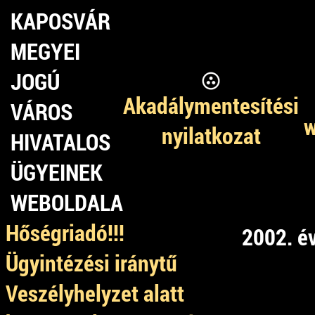
KAPOSVÁR
MEGYEI
JOGÚ
Akadálymentesítési
VÁROS
w
nyilatkozat
HIVATALOS
ÜGYEINEK
WEBOLDALA
Hőségriadó!!!
2002. év
Ügyintézési iránytű
Veszélyhelyzet alatt