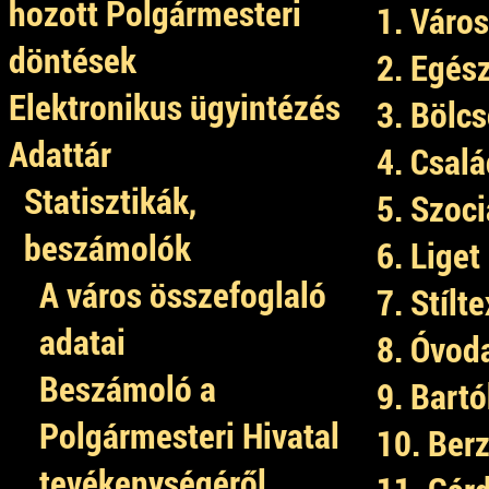
hozott Polgármesteri
1. Váro
döntések
2. Egés
Elektronikus ügyintézés
3. Bölc
Adattár
4. Csal
Statisztikák,
5. Szoc
beszámolók
6. Liget
A város összefoglaló
7. Stílt
adatai
8. Óvod
Beszámoló a
9. Bartó
Polgármesteri Hivatal
10. Berz
tevékenységéről