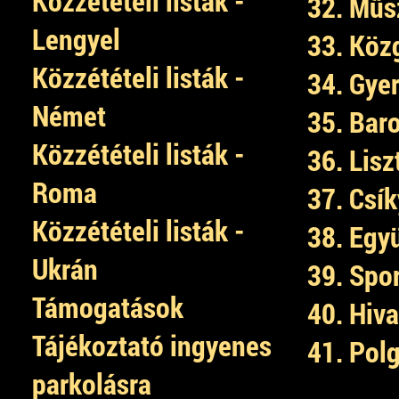
Közzétételi listák -
32. Műs
Lengyel
33. Köz
Közzétételi listák -
34. Gye
Német
35. Bar
Közzétételi listák -
36. Lisz
Roma
37. Csík
Közzétételi listák -
38. Egy
Ukrán
39. Spo
Támogatások
40. Hiv
Tájékoztató ingyenes
41. Pol
parkolásra