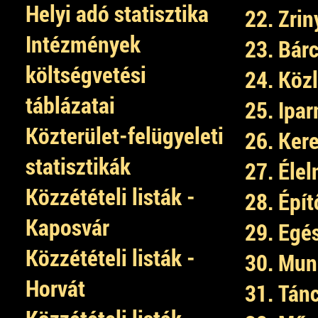
Helyi adó statisztika
22. Zrin
Intézmények
23. Bárc
költségvetési
24. Köz
táblázatai
25. Ipa
Közterület-felügyeleti
26. Ker
statisztikák
27. Élel
Közzétételi listák -
28. Épít
Kaposvár
29. Egé
Közzétételi listák -
30. Mun
Horvát
31. Tán