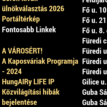
ülnökválasztás 2026
Fő u. 10
Portáltérkép
Fő u. 21
Fontosabb Linkek
Fő u. 8.
Füredi c
A VÁROSÉRT!
Füredi u
A Kaposváriak Programja
Füredi u
- 2024
Füredi 
HungAIRy LIFE IP
Gilice u
Közvilágítási hibák
Guba Sán
bejelentése
Guba Sán