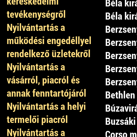
kereskedelmi
Béla kir
tevékenységről
Béla kir
Nyilvántartás a
Berzseny
működési engedéllyel
Berzseny
rendelkező üzletekről
Berzseny
Nyilvántartás a
Berzseny
vásárról, piacról és
Berzseny
annak fenntartójáról
Bethlen 
Nyilvántartás a helyi
Búzavirá
termelői piacról
Buzsáki 
Nyilvántartás a
Corso m