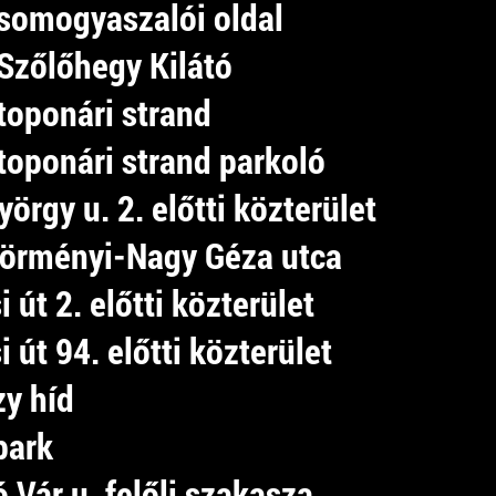
somogyaszalói oldal
Szőlőhegy Kilátó
toponári strand
toponári strand parkoló
örgy u. 2. előtti közterület
zörményi-Nagy Géza utca
 út 2. előtti közterület
 út 94. előtti közterület
zy híd
park
ó Vár u. felőli szakasza