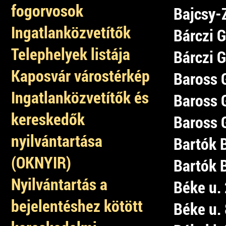
fogorvosok
Bajcsy-Z
Ingatlanközvetítők
Bárczi G
Telephelyek listája
Bárczi G
Kaposvár várostérkép
Baross G
Ingatlanközvetítők és
Baross G
kereskedők
Baross G
nyilvántartása
Bartók B
(OKNYIR)
Bartók B
Nyilvántartás a
Béke u. 
bejelentéshez kötött
Béke u. 