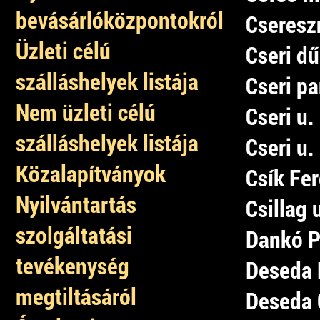
bevásárlóközpontokról
Csereszn
Üzleti célú
Cseri dű
szálláshelyek listája
Cseri pa
Nem üzleti célú
Cseri u.
szálláshelyek listája
Cseri u.
Közalapítványok
Csík Fer
Nyilvántartás
Csillag 
szolgáltatási
Dankó Pi
tevékenység
Deseda 
megtiltásáról
Deseda G