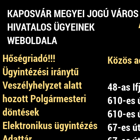
KAPOSVÁR MEGYEI JOGÚ VÁROS
HIVATALOS ÜGYEINEK
WEBOLDALA
Hőségriadó!!!
Közös a
Ügyintézési iránytű
Veszélyhelyzet alatt
48-as If
hozott Polgármesteri
610-es ú
döntések
610-es ú
Elektronikus ügyintézés
67-es út
Adattár