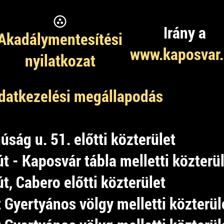
Irány a
Akadálymentesítési
www.kaposvar
nyilatkozat
datkezelési megállapodás
júság u. 51. előtti közterület
t - Kaposvár tábla melletti közterü
t, Cabero előtti közterület
 Gyertyános völgy melletti közterül