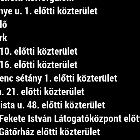
ye u. 1. előtti közterület
lő
rk
 10. előtti közterület
 16. előtti közterület
enc sétány 1. előtti közterület
u. 21. előtti közterület
sta u. 48. előtti közterület
Fekete István Látogatóközpont előtt
átőrház előtti közterület