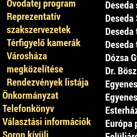
Óvodatej program
Deseda 
Reprezentatív
Deseda 
szakszervezetek
Deseda 
Térfigyelő kamerák
Deseda 
Városháza
Dózsa Gy
megközelítése
Dr. Bös
Rendezvények listája
Egyenesi
Önkormányzat
Egyenesi
Telefonkönyv
Esterhá
Választási információk
Európa 
Soron kívüli
Felüljár