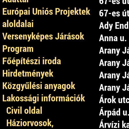
67-es út
Európai Uniós Projektek
67-es út
aloldalai
Ady Endr
Versenyképes Járások
Anna u. 
Program
Arany Já
Főépítészi iroda
Arany Já
Hirdetmények
Arany Já
Közgyűlési anyagok
Arany Já
Lakossági információk
Árok ut
Civil oldal
Árpád u.
Háziorvosok,
Árvízi k