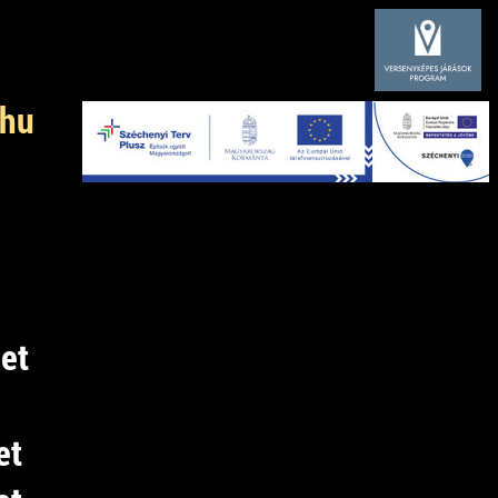
.hu
let
et