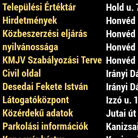
Települési Értéktár
Hold u. 
Hirdetmények
Honvéd u
Közbeszerzési eljárás
Honvéd u
nyilvánossága
Honvéd u
KMJV Szabályozási Terve
Honvéd 
Civil oldal
Irányi D
Desedai Fekete István
Irányi D
Látogatóközpont
Izzó u. 
Közérdekű adatok
Jutai út
Parkolási információk
Kanizsai