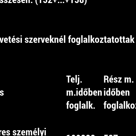
vetési szerveknél foglalkoztatottak 
Telj.
Rész m.
s
m.időben
időben
foglalk.
foglalko
res személyi