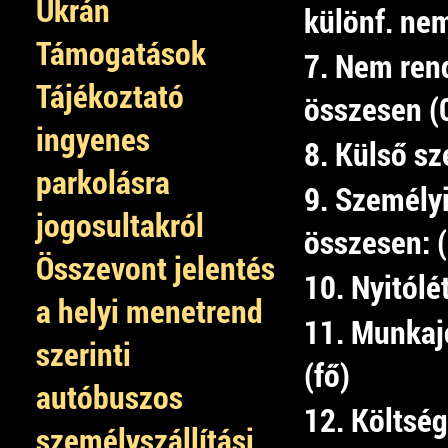
Ukrán
különf. nem
Támogatások
7. Nem rend
Tájékoztató
összesen (
ingyenes
8. Külső sz
parkolásra
9. Személyi
jogosultakról
összesen: 
Összevont jelentés
10. Nyitólé
a helyi menetrend
11. Munkaj
szerinti
(fő)
autóbuszos
12. Költség
személyszállítási