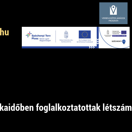
.hu
kaidőben foglalkoztatottak létszáma