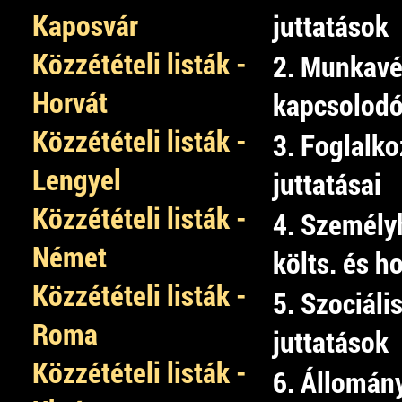
Kaposvár
juttatások
Közzétételi listák -
2. Munkav
Horvát
kapcsolodó
Közzétételi listák -
3. Foglalko
Lengyel
juttatásai
Közzétételi listák -
4. Személy
Német
költs. és h
Közzétételi listák -
5. Szociális
Roma
juttatások
Közzétételi listák -
6. Állomán