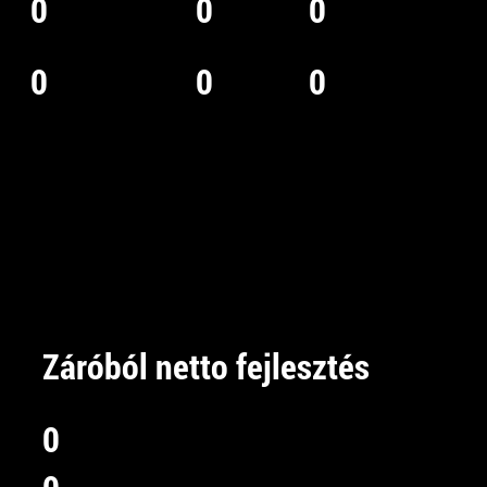
0
0
0
0
0
0
Záróból netto fejlesztés
0