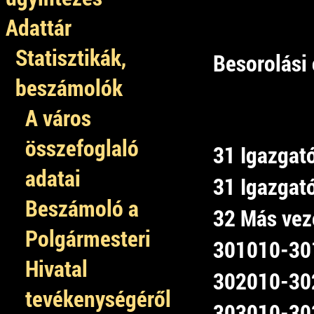
Adattár
Statisztikák,
Besorolási 
beszámolók
A város
összefoglaló
31 Igazgat
adatai
31 Igazgató
Beszámoló a
32 Más vez
Polgármesteri
301010-301
Hivatal
302010-302
tevékenységéről
303010-303