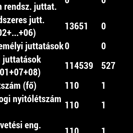
 rendsz. juttat.
szeres jutt.
13651
0
02+...+06)
emélyi juttatások
0
0
 juttatások
114539
527
(01+07+08)
tszám (fő)
110
1
ogi nyitólétszám
110
1
vetési eng.
110
1