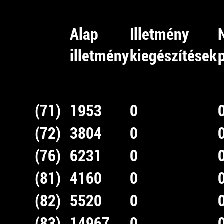
Alap
Illetmény
illetmény
kiegészítések
(71)
1953
0
(72)
3804
0
(76)
6231
0
(81)
4160
0
(82)
5520
0
(83)
14967
0