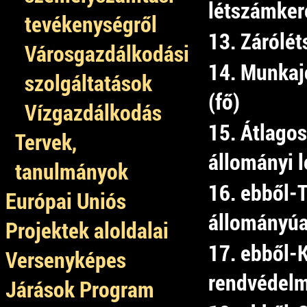
létszámkere
tevékenységről
13. Zárólét
Városgazdálkodási
14. Munkaj
szolgáltatások
(fő)
Vízgazdálkodás
15. Átlagos
Tervek,
állományi l
tanulmányok
16. ebből-
Európai Uniós
állományú
Projektek aloldalai
17. ebből-
Versenyképes
rendvédelmi
Járások Program