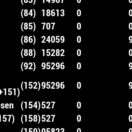
(84)
18613
0
(85)
707
0
(86)
24059
0
(88)
15282
0
(92)
95296
0
(152)
95296
0
+151)
esen
(154)
527
0
157)
(158)
527
0
(159)
95823
0