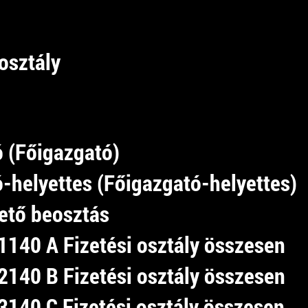
osztály
ó (Főigazgató)
-helyettes (Főigazgató-helyettes)
ető beosztás
140 A Fizetési osztály összesen
140 B Fizetési osztály összesen
140 C Fizetési osztály összesen