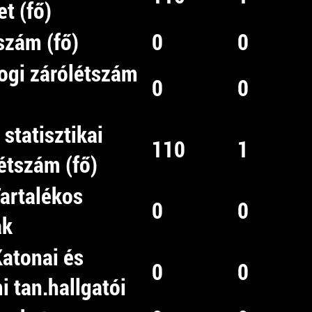
t (fő)
szám (fő)
0
0
ogi zárólétszám
0
0
 statisztikai
110
1
étszám (fő)
Tartalékos
0
0
ak
Katonai és
0
0
 tan.hallgatói