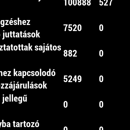
100888
527
égzéshez
7520
0
 juttatások
ztatottak sajátos
882
0
hez kapcsolodó
5249
0
ozzájárulások
 jellegű
0
0
yba tartozó
0
0