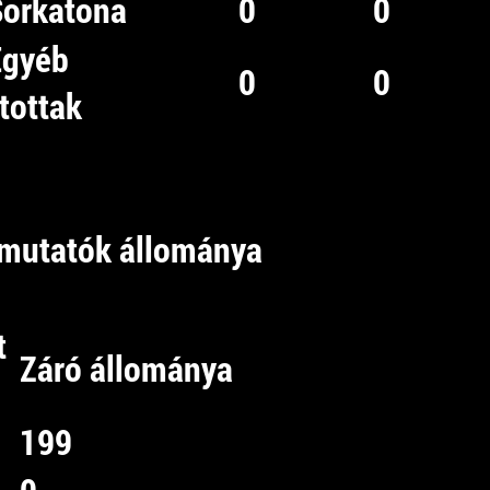
Sorkatona
0
0
Egyéb
0
0
tottak
tmutatók állománya
t
Záró állománya
199