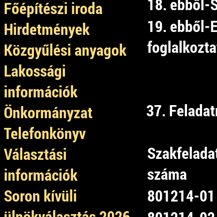
18. ebből-
Főépítészi iroda
19. ebből-
Hirdetmények
foglalkozta
Közgyűlési anyagok
Lakossági
információk
37. Felada
Önkormányzat
Telefonkönyv
Szakfelada
Választási
száma
információk
Soron kívüli
801214-01
ülnökválasztás 2026