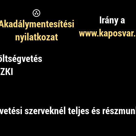
Irány a
Akadálymentesítési
www.kaposvar
nyilatkozat
öltségvetés
SZKI
vetési szerveknél teljes és részmun