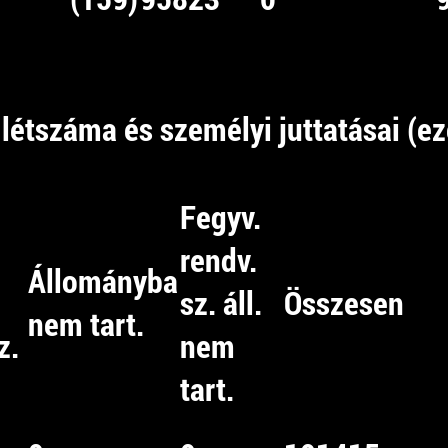
létszáma és személyi juttatásai (eze
Fegyv.
rendv.
Állományba
sz. áll.
Összesen
nem tart.
z.
nem
tart.