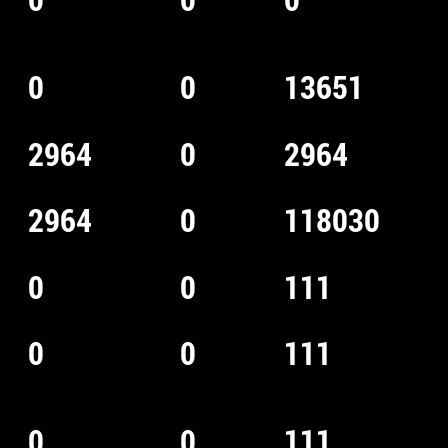
0
0
13651
2964
0
2964
2964
0
118030
0
0
111
0
0
111
0
0
111