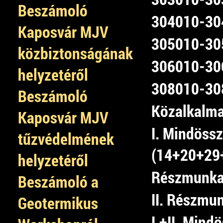
Beszámoló
304010-304
Kaposvár MJV
305010-305
közbiztonságának
306010-306
helyzetéről
308010-308
Beszámoló
Közalkalma
Kaposvár MJV
I. Mindössz
tűzvédelmének
(14+20+29
helyzetéről
Részmunkai
Beszámoló a
II. Részmu
Geotermikus
I.+II. Mind