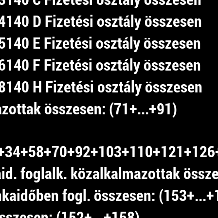
140 D Fizetési osztály összesen
140 E Fizetési osztály összesen
140 F Fizetési osztály összesen
140 H Fizetési osztály összesen
zottak összesen: (71+...+91)
+34+58+70+92+103+110+121+126
d. foglalk. közalkalmazottak össz
nkaidőben fogl. összesen: (153+...+
összesen: (152+...+158)