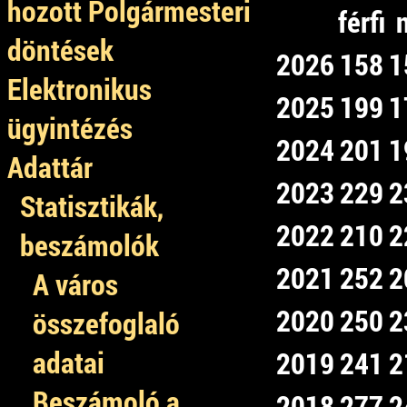
hozott Polgármesteri
férfi
döntések
2026
158
1
Elektronikus
2025
199
1
ügyintézés
2024
201
1
Adattár
2023
229
2
Statisztikák,
2022
210
2
beszámolók
2021
252
2
A város
2020
250
2
összefoglaló
adatai
2019
241
2
Beszámoló a
2018
277
2