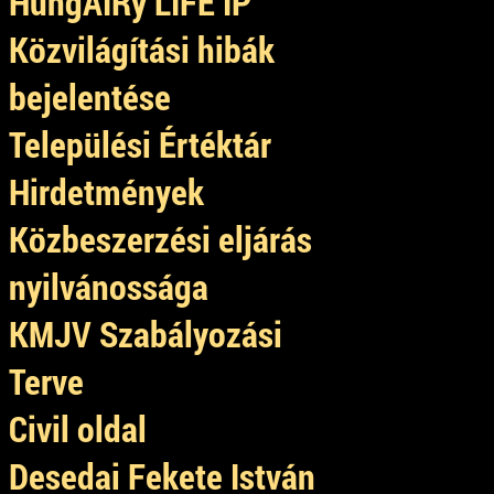
HungAIRy LIFE IP
Közvilágítási hibák
bejelentése
Települési Értéktár
Hirdetmények
Közbeszerzési eljárás
nyilvánossága
KMJV Szabályozási
Terve
Civil oldal
Desedai Fekete István