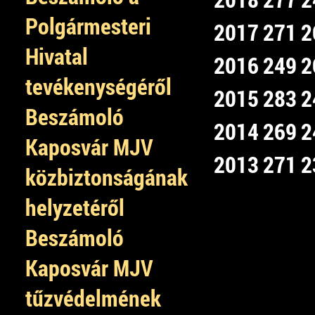
Polgármesteri
2017
271
2
Hivatal
2016
249
2
tevékenységéről
2015
283
2
Beszámoló
2014
269
2
Kaposvár MJV
2013
271
2
közbiztonságának
helyzetéről
Beszámoló
Kaposvár MJV
tűzvédelmének