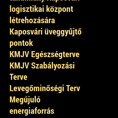
logisztikai központ
létrehozására
Kaposvári üveggyűjtő
pontok
KMJV Egészségterve
KMJV Szabályozási
Terve
Levegőminőségi Terv
Megújuló
energiaforrás