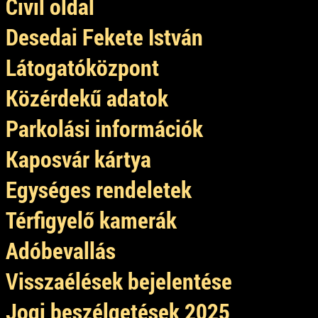
Civil oldal
Desedai Fekete István
Látogatóközpont
Közérdekű adatok
Parkolási információk
Kaposvár kártya
Egységes rendeletek
Térfigyelő kamerák
Adóbevallás
Visszaélések bejelentése
Jogi beszélgetések 2025