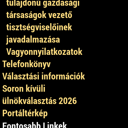
tulajdonú gazdasági
társaságok vezető
tisztségviselőinek
javadalmazása
Vagyonnyilatkozatok
Telefonkönyv
Választási információk
Soron kívüli
ülnökválasztás 2026
Portáltérkép
Fontosabb Linkek