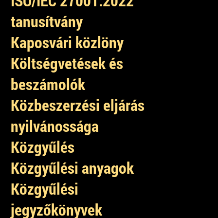
ISO/IEC 27001:2022
tanusítvány
Kaposvári közlöny
Költségvetések és
beszámolók
Közbeszerzési eljárás
nyilvánossága
Közgyűlés
Közgyűlési anyagok
Közgyűlési
jegyzőkönyvek