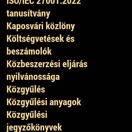
ISO/IEC 27001:2022
tanusítvány
Kaposvári közlöny
Költségvetések és
beszámolók
Közbeszerzési eljárás
nyilvánossága
Közgyűlés
Közgyűlési anyagok
Közgyűlési
jegyzőkönyvek