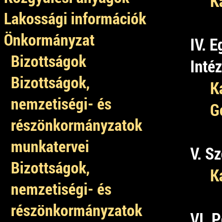
K
Lakossági információk
Önkormányzat
IV. 
Bizottságok
Inté
Bizottságok,
K
nemzetiségi- és
G
részönkormányzatok
munkatervei
V. S
Bizottságok,
K
nemzetiségi- és
részönkormányzatok
VI. 