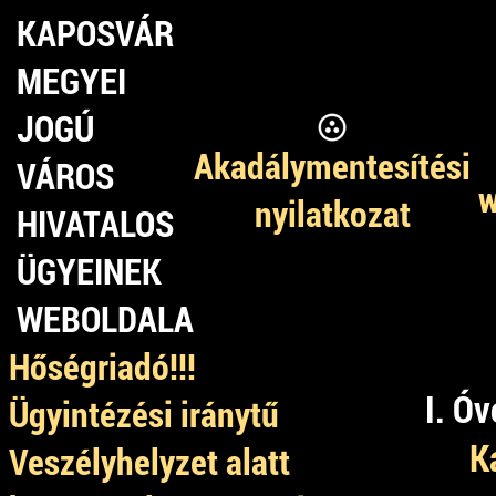
KAPOSVÁR
MEGYEI
JOGÚ
Akadálymentesítési
VÁROS
w
nyilatkozat
HIVATALOS
ÜGYEINEK
WEBOLDALA
Hőségriadó!!!
I. Ó
Ügyintézési iránytű
K
Veszélyhelyzet alatt