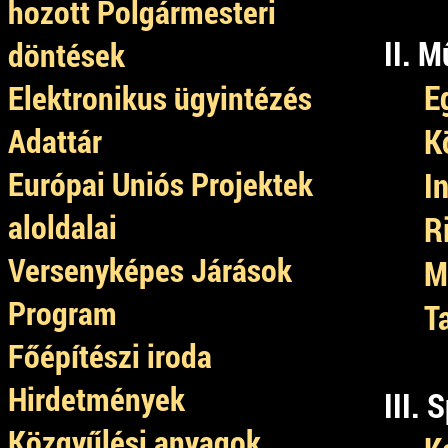
hozott Polgármesteri
II. 
döntések
E
Elektronikus ügyintézés
Adattár
K
Európai Uniós Projektek
I
aloldalai
R
Versenyképes Járások
M
Program
T
Főépítészi iroda
Hirdetmények
III.
Közgyűlési anyagok