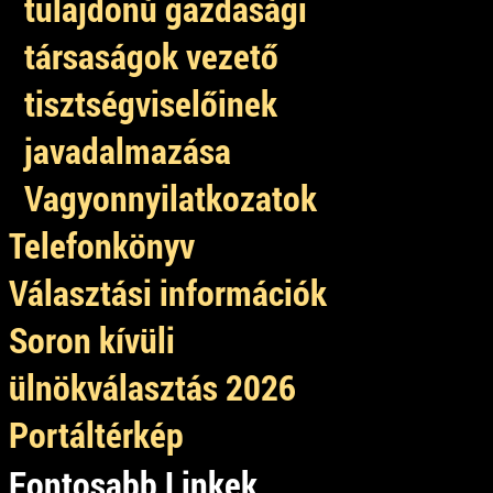
tulajdonú gazdasági
társaságok vezető
tisztségviselőinek
javadalmazása
Vagyonnyilatkozatok
Telefonkönyv
Választási információk
Soron kívüli
ülnökválasztás 2026
Portáltérkép
Fontosabb Linkek