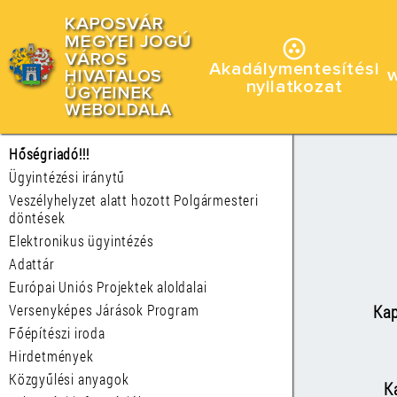
KAPOSVÁR
MEGYEI JOGÚ
VÁROS
Akadálymentesítési
HIVATALOS
nyilatkozat
ÜGYEINEK
WEBOLDALA
Hőségriadó!!!
Ügyintézési iránytű
Veszélyhelyzet alatt hozott Polgármesteri
döntések
Elektronikus ügyintézés
Adattár
Európai Uniós Projektek aloldalai
Kap
Versenyképes Járások Program
Főépítészi iroda
Hirdetmények
Közgyűlési anyagok
K