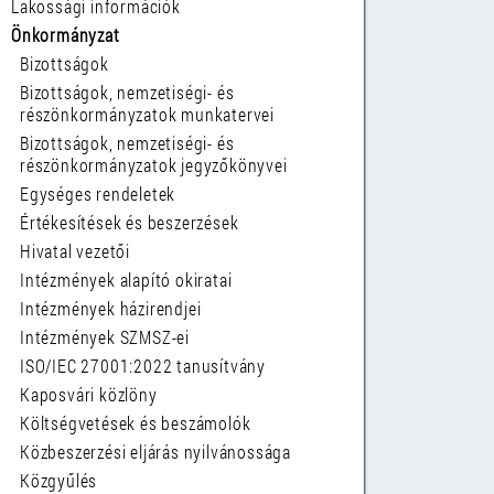
Lakossági információk
Önkormányzat
Bizottságok
Bizottságok, nemzetiségi- és
részönkormányzatok munkatervei
Bizottságok, nemzetiségi- és
részönkormányzatok jegyzőkönyvei
Egységes rendeletek
Értékesítések és beszerzések
Hivatal vezetői
Intézmények alapító okiratai
Intézmények házirendjei
Intézmények SZMSZ-ei
ISO/IEC 27001:2022 tanusítvány
Kaposvári közlöny
Költségvetések és beszámolók
Közbeszerzési eljárás nyilvánossága
Közgyűlés