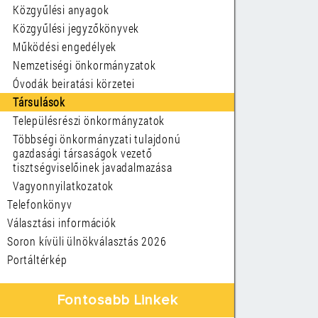
Közgyűlési anyagok
Közgyűlési jegyzőkönyvek
Működési engedélyek
Nemzetiségi önkormányzatok
Óvodák beiratási körzetei
Társulások
Településrészi önkormányzatok
Többségi önkormányzati tulajdonú
gazdasági társaságok vezető
tisztségviselőinek javadalmazása
Vagyonnyilatkozatok
Telefonkönyv
Választási információk
Soron kívüli ülnökválasztás 2026
Portáltérkép
Fontosabb Linkek