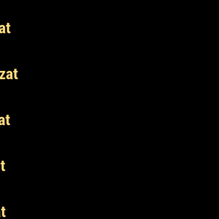
at
zat
at
t
t