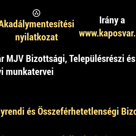
Irány a
Akadálymentesítési
www.kaposvar
nyilatkozat
r MJV Bizottsági, Településrészi 
vi munkatervei
gyrendi és Összeférhetetlenségi Biz