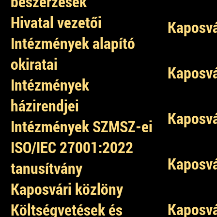
beszerzések
Hivatal vezetői
Kaposvá
Intézmények alapító
okiratai
Kaposvá
Intézmények
házirendjei
Kaposvá
Intézmények SZMSZ-ei
ISO/IEC 27001:2022
Kaposvá
tanusítvány
Kaposvári közlöny
Kaposvá
Költségvetések és