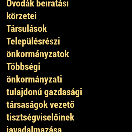
Óvodák beiratási
körzetei
Társulások
Településrészi
önkormányzatok
Többségi
önkormányzati
tulajdonú gazdasági
társaságok vezető
tisztségviselőinek
javadalmazása