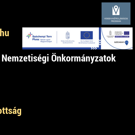
.hu
és Nemzetiségi Önkormányzatok
ottság