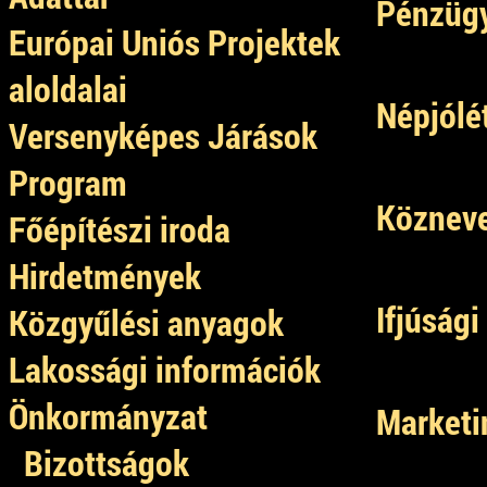
Pénzügy
Európai Uniós Projektek
aloldalai
Népjólé
Versenyképes Járások
Program
Közneve
Főépítészi iroda
Hirdetmények
Ifjúsági
Közgyűlési anyagok
Lakossági információk
Önkormányzat
Marketin
Bizottságok