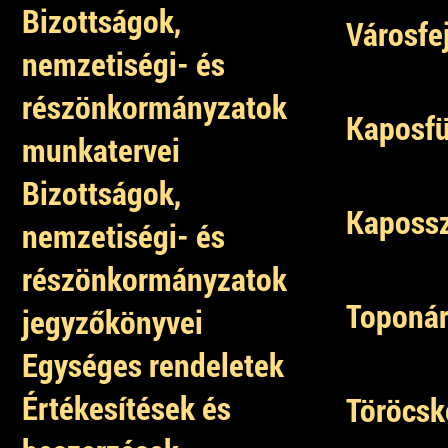
Bizottságok,
Városfe
nemzetiségi- és
részönkormányzatok
Kaposfü
munkatervei
Bizottságok,
Kapossz
nemzetiségi- és
részönkormányzatok
Toponár
jegyzőkönyvei
Egységes rendeletek
Értékesítések és
Töröcsk