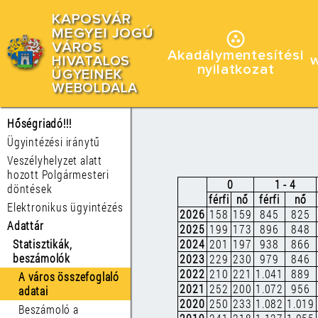
KAPOSVÁR
MEGYEI JOGÚ
VÁROS
Akadálymentesítési
HIVATALOS
nyilatkozat
ÜGYEINEK
WEBOLDALA
Hőségriadó!!!
Ügyintézési iránytű
Veszélyhelyzet alatt
hozott Polgármesteri
0
1 - 4
döntések
férfi
nő
férfi
nő
Elektronikus ügyintézés
2026
158
159
845
825
Adattár
2025
199
173
896
848
Statisztikák,
2024
201
197
938
866
beszámolók
2023
229
230
979
846
2022
210
221
1.041
889
A város összefoglaló
2021
252
200
1.072
956
adatai
2020
250
233
1.082
1.019
Beszámoló a