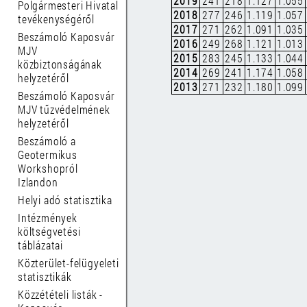
2019
241
218
1.127
1.055
Polgármesteri Hivatal
2018
277
246
1.119
1.057
tevékenységéről
2017
271
262
1.091
1.035
Beszámoló Kaposvár
2016
249
268
1.121
1.013
MJV
2015
283
245
1.133
1.044
közbiztonságának
2014
269
241
1.174
1.058
helyzetéről
2013
271
232
1.180
1.099
Beszámoló Kaposvár
MJV tűzvédelmének
helyzetéről
Beszámoló a
Geotermikus
Workshopról
Izlandon
Helyi adó statisztika
Intézmények
költségvetési
táblázatai
Közterület-felügyeleti
statisztikák
Közzétételi listák -