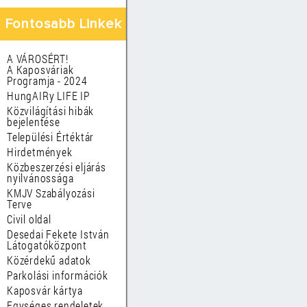
Fontosabb Linkek
A VÁROSÉRT!
A Kaposváriak
Programja - 2024
HungAIRy LIFE IP
Közvilágítási hibák
bejelentése
Települési Értéktár
Hirdetmények
Közbeszerzési eljárás
nyilvánossága
KMJV Szabályozási
Terve
Civil oldal
Desedai Fekete István
Látogatóközpont
Közérdekű adatok
Parkolási információk
Kaposvár kártya
Egységes rendeletek