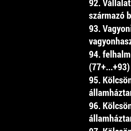
92. Vállala
származó b
93. Vagyoni
vagyonhasz
94. felhalm
(77+...+93)
95. Kölcsö
államháztar
96. Kölcsö
államháztar