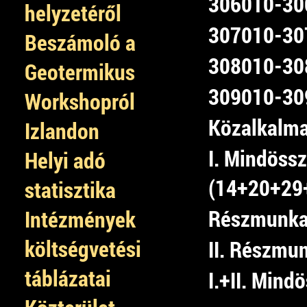
306010-306
helyzetéről
307010-307
Beszámoló a
308010-308
Geotermikus
309010-309
Workshopról
Közalkalma
Izlandon
I. Mindössz
Helyi adó
(14+20+29
statisztika
Részmunkai
Intézmények
költségvetési
II. Részmu
táblázatai
I.+II. Mind