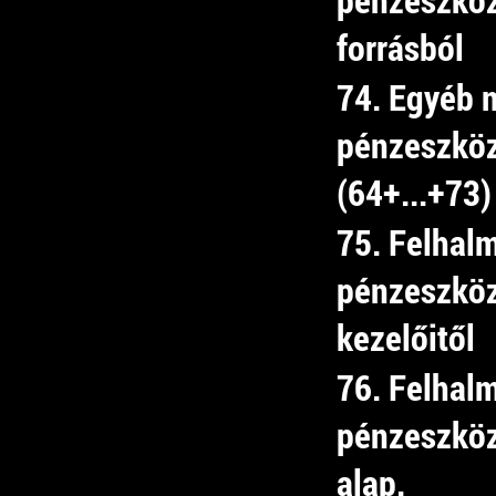
forrásból
74. Egyéb 
pénzeszköz
(64+...+73)
75. Felhal
pénzeszközá
kezelőitől
76. Felhal
pénzeszközá
alap.