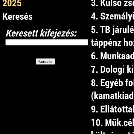
3. Külső zs
2025
4. Szemály
Keresés
5. TB járul
Keresett kifejezés:
táppénz ho
6. Munkaad
7. Dologi k
8. Egyéb fo
(kamatkiad
9. Ellátott
10. Műk.cé