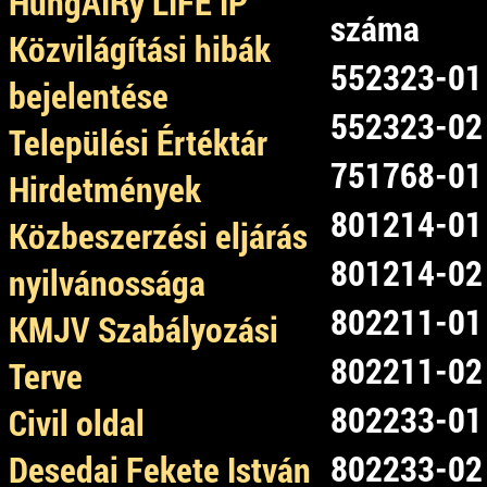
HungAIRy LIFE IP
száma
Közvilágítási hibák
552323-01
bejelentése
552323-02
Települési Értéktár
751768-01
Hirdetmények
801214-01
Közbeszerzési eljárás
801214-02
nyilvánossága
802211-01
KMJV Szabályozási
802211-02
Terve
802233-01
Civil oldal
802233-02
Desedai Fekete István