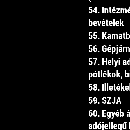
54. Intézm
bevételek
55. Kamatb
56. Gépjár
57. Helyi 
pótlékok, b
58. Illetéke
59. SZJA
60. Egyéb 
adójellegű