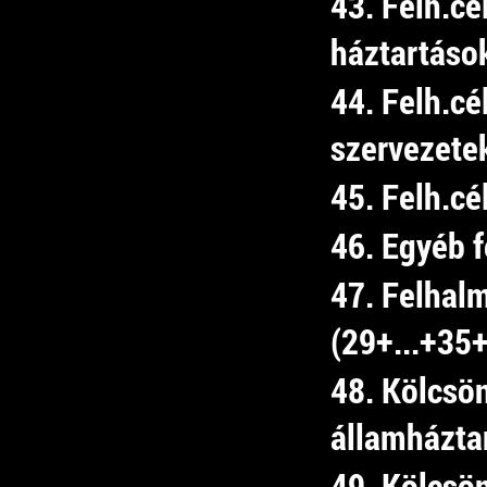
43. Felh.cé
háztartáso
44. Felh.cé
szervezete
45. Felh.cé
46. Egyéb 
47. Felhal
(29+...+35
48. Kölcsö
államházta
49. Kölcsö