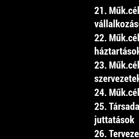
21. Műk.cé
vállalkozá
22. Műk.cé
háztartáso
23. Műk.cél
szervezete
24. Műk.cél
25. Társad
juttatások
26. Tervez