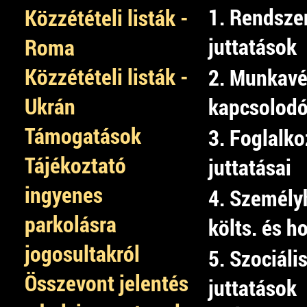
1. Rendsze
Közzétételi listák -
juttatások
Roma
Közzétételi listák -
2. Munkav
Ukrán
kapcsolodó
Támogatások
3. Foglalko
Tájékoztató
juttatásai
ingyenes
4. Személy
parkolásra
költs. és h
jogosultakról
5. Szociális
Összevont jelentés
juttatások