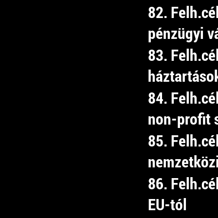
82. Felh.cé
pénzügyi v
83. Felh.cé
háztartáso
84. Felh.cé
non-profit 
85. Felh.cé
nemzetközi
86. Felh.cé
EU-tól