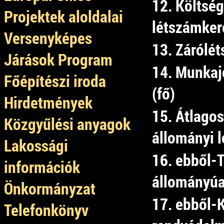
12. Költség
Projektek aloldalai
létszámkere
Versenyképes
13. Zárólét
Járások Program
14. Munkaj
Főépítészi iroda
(fő)
Hirdetmények
15. Átlagos
Közgyűlési anyagok
állományi l
Lakossági
16. ebből-
információk
állományú
Önkormányzat
17. ebből-
Telefonkönyv