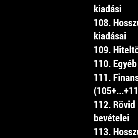
kiadási
108. Hosszú
kiadásai
109. Hitelt
110. Egyéb 
111. Finan
(105+...+1
112. Rövid 
bevételei
113. Hosszú