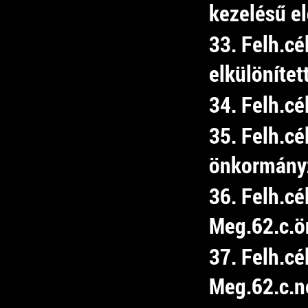
kezelésű e
33. Felh.cé
elkülönítet
34. Felh.cé
35. Felh.cé
önkormány
36. Felh.cé
Meg.62.c.ön
37. Felh.cé
Meg.62.c.ne