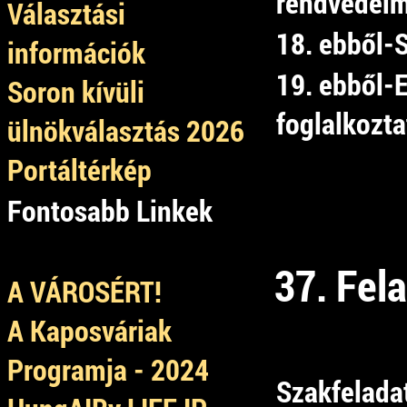
rendvédelmi
Választási
18. ebből-
információk
19. ebből-
Soron kívüli
foglalkozta
ülnökválasztás 2026
Portáltérkép
Fontosabb Linkek
37. Fel
A VÁROSÉRT!
A Kaposváriak
Programja - 2024
Szakfelada