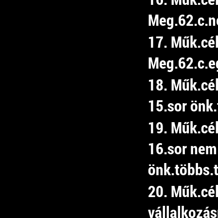
Meg.62.c.ne
17. Műk.cé
Meg.62.c.e
18. Műk.cé
15.sor önk.
19. Műk.cé
16.sor nem
önk.többs.t
20. Műk.cé
vállalkozá