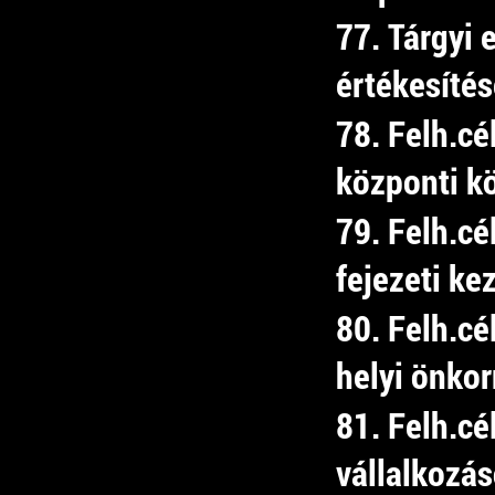
77. Tárgyi 
értékesítés
78. Felh.c
központi kö
79. Felh.c
fejezeti kez
80. Felh.c
helyi önko
81. Felh.cé
vállalkozás