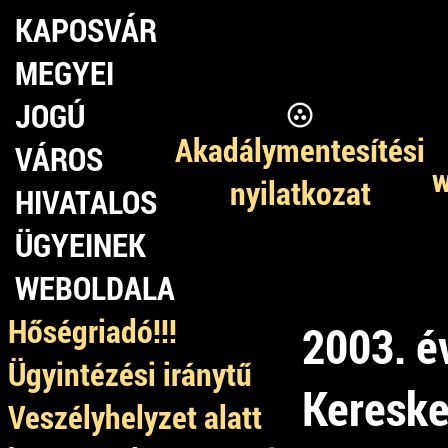
KAPOSVÁR
MEGYEI
JOGÚ
Akadálymentesítési
VÁROS
w
nyilatkozat
HIVATALOS
ÜGYEINEK
WEBOLDALA
Hőségriadó!!!
2003. é
Ügyintézési iránytű
Kereske
Veszélyhelyzet alatt