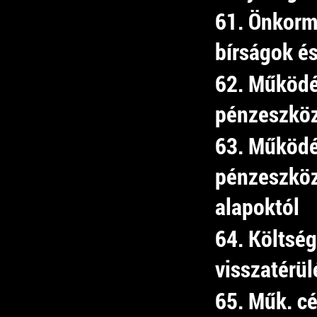
61. Önkorm
bírságok és
62. Működé
pénzeszköz
63. Működé
pénzeszközá
alapoktól
64. Költség
visszatérü
65. Műk. cé