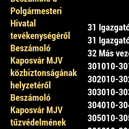
Polgármesteri
Hivatal
31 Igazgat
tevékenységéről
31 Igazgató
Beszámoló
32 Más vez
Kaposvár MJV
301010-301
közbiztonságának
302010-302
helyzetéről
303010-303
Beszámoló
304010-304
Kaposvár MJV
305010-305
tűzvédelmének