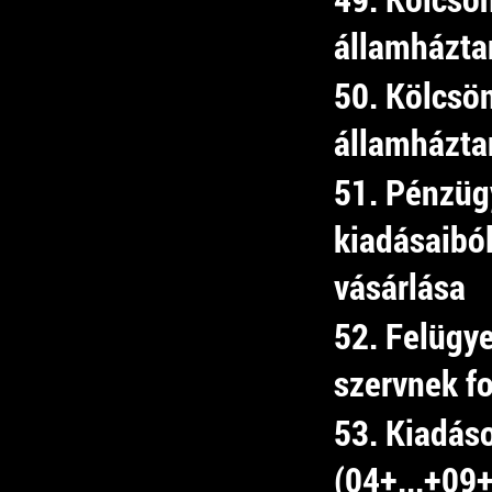
államházta
50. Kölcsö
államházta
51. Pénzüg
kiadásaibó
vásárlása
52. Felügye
szervnek fo
53. Kiadás
(04+...+09