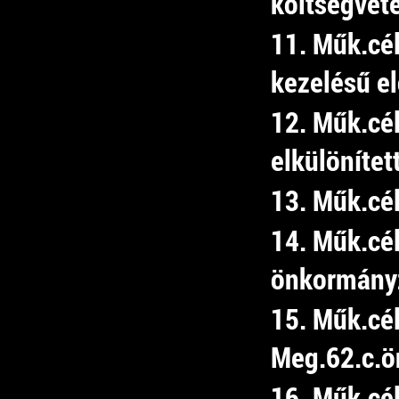
költségvet
11. Műk.cél
kezelésű e
12. Műk.cé
elkülönítet
13. Műk.cé
14. Műk.cél
önkormány
15. Műk.cé
Meg.62.c.ön
16. Műk.cé