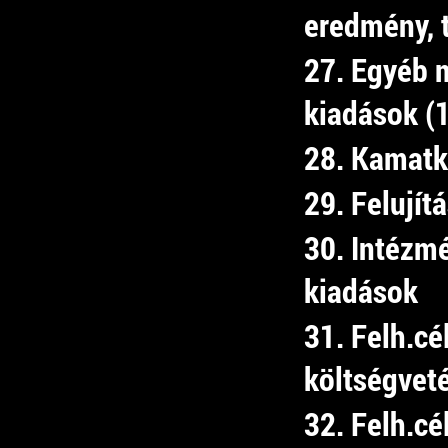
eredmény, 
27. Egyéb 
kiadások (
28. Kamatk
29. Felujít
30. Intézm
kiadások
31. Felh.cé
költségvet
32. Felh.cé