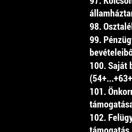
97. Kölcsö
államháztar
98. Osztalé
99. Pénzüg
bevételeib
100. Saját 
(54+...+63
101. Önkor
támogatás
102. Felügy
támogatás