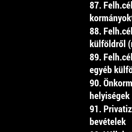
87. Felh.cé
kormányok
88. Felh.cé
külföldről 
89. Felh.cé
egyéb külfö
90. Önkorm
helyiségek 
91. Privati
bevételek