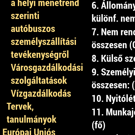
a helyi menetrend
6. Állomán
szerinti
különf. nem
autóbuszos
7. Nem rend
személyszállítási
összesen (
tevékenységről
8. Külső sz
Városgazdálkodási
9. Személyi
szolgáltatások
összesen: 
Vízgazdálkodás
10. Nyitólé
Tervek,
11. Munkaj
tanulmányok
(fő)
Európai Uniós