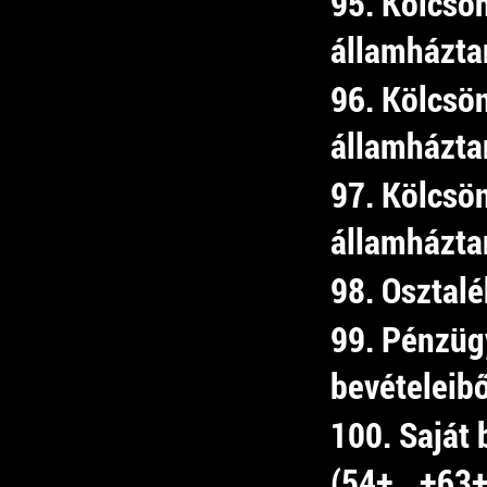
95. Kölcsö
államháztar
96. Kölcsö
államháztar
97. Kölcsö
államháztar
98. Osztalé
99. Pénzüg
bevételeib
100. Saját 
(54+...+63