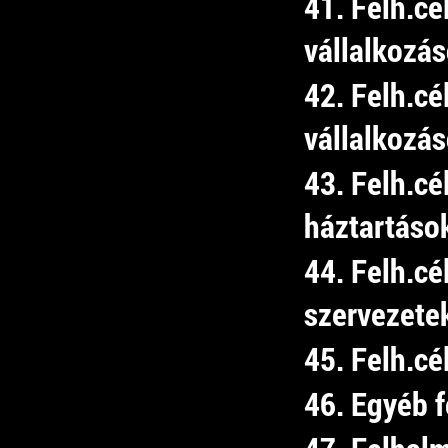
41. Felh.cé
vállalkozá
42. Felh.cé
vállalkozá
43. Felh.cé
háztartáso
44. Felh.cé
szervezete
45. Felh.cé
46. Egyéb 