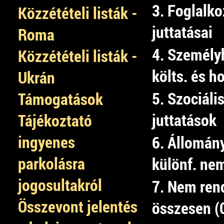
3. Foglalko
Közzétételi listák -
juttatásai
Roma
4. Személy
Közzétételi listák -
költs. és h
Ukrán
5. Szociális
Támogatások
juttatások
Tájékoztató
ingyenes
6. Állomán
parkolásra
különf. nem
jogosultakról
7. Nem rend
Összevont jelentés
összesen (