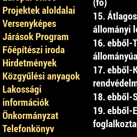
(fő)
Projektek aloldalai
15. Átlagos
Versenyképes
állományi l
Járások Program
16. ebből-
Főépítészi iroda
állományú
Hirdetmények
17. ebből-
Közgyűlési anyagok
rendvédelmi
Lakossági
18. ebből-
információk
19. ebből-
Önkormányzat
foglalkozta
Telefonkönyv