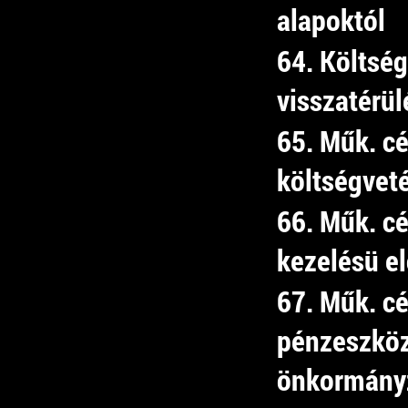
alapoktól
64. Költség
visszatérü
65. Műk. cé
költségveté
66. Műk. cé
kezelésü el
67. Műk. cé
pénzeszköz
önkormány