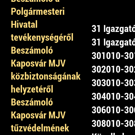
Polgármesteri
Hivatal
31 Igazgat
tevékenységéről
31 Igazgató
Beszámoló
301010-301
Kaposvár MJV
302010-302
közbiztonságának
303010-303
helyzetéről
304010-304
Beszámoló
306010-306
Kaposvár MJV
308010-308
tűzvédelmének