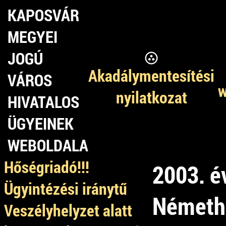
KAPOSVÁR
MEGYEI
JOGÚ
Akadálymentesítési
VÁROS
w
nyilatkozat
HIVATALOS
ÜGYEINEK
WEBOLDALA
Hőségriadó!!!
2003. é
Ügyintézési iránytű
Németh 
Veszélyhelyzet alatt