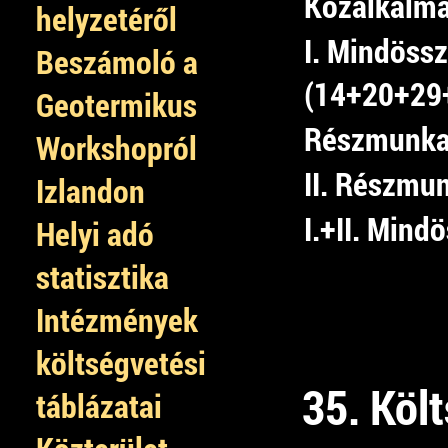
Közalkalma
helyzetéről
I. Mindössz
Beszámoló a
(14+20+29
Geotermikus
Részmunkai
Workshopról
II. Részmu
Izlandon
I.+II. Mind
Helyi adó
statisztika
Intézmények
költségvetési
35. Költ
táblázatai