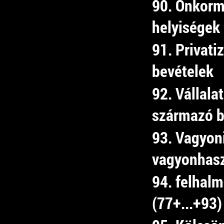
90. Önkorm
helyiségek 
91. Privati
bevételek
92. Vállala
származó b
93. Vagyoni
vagyonhasz
94. felhalm
(77+...+93)