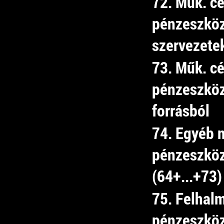
72. Műk. cé
pénzeszkö
szervezete
73. Műk. cé
pénzeszköz
forrásból
74. Egyéb 
pénzeszköz
(64+...+73)
75. Felhal
pénzeszközá