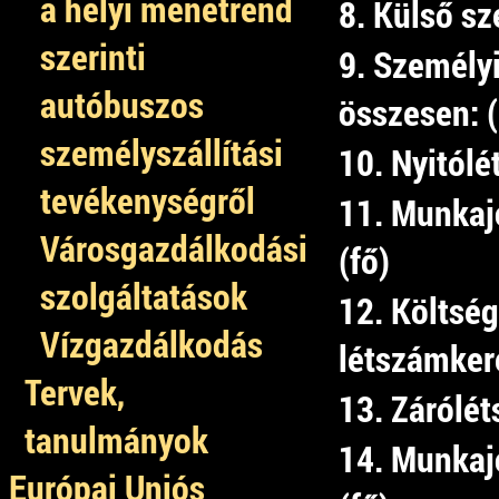
a helyi menetrend
8. Külső sz
szerinti
9. Személyi
autóbuszos
összesen: 
személyszállítási
10. Nyitólé
tevékenységről
11. Munkaj
Városgazdálkodási
(fő)
szolgáltatások
12. Költség
Vízgazdálkodás
létszámkere
Tervek,
13. Zárólét
tanulmányok
14. Munkaj
Európai Uniós