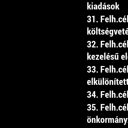
kiadások
31. Felh.cé
költségvet
32. Felh.cé
kezelésű e
33. Felh.cé
elkülönítet
34. Felh.cé
35. Felh.cé
önkormány