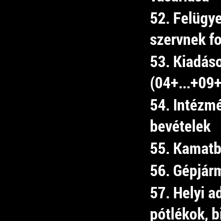
52. Felügye
szervnek fo
53. Kiadás
(04+...+09
54. Intézm
bevételek
55. Kamatb
56. Gépjár
57. Helyi 
pótlékok, b