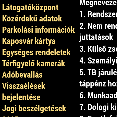
Megnevezé
Látogatóközpont
1. Rendszer
Közérdekű adatok
2. Nem ren
Parkolási információk
juttatások
Kaposvár kártya
3. Külső zs
Egységes rendeletek
4. Szemály
Térfigyelő kamerák
5. TB járul
Adóbevallás
táppénz ho
Visszaélések
6. Munkaad
bejelentése
7. Dologi k
Jogi beszélgetések