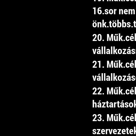
16.sor nem
önk.többs.t
20. Műk.cé
vállalkozá
21. Műk.cé
vállalkozá
22. Műk.cé
háztartáso
23. Műk.cél
szervezete