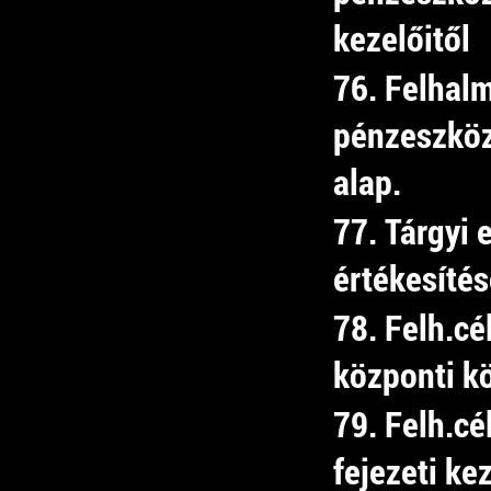
kezelőitől
76. Felhal
pénzeszközá
alap.
77. Tárgyi 
értékesítés
78. Felh.c
központi kö
79. Felh.c
fejezeti kez