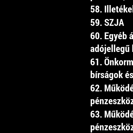
58. Illetéke
59. SZJA
60. Egyéb 
adójellegű
61. Önkorm
bírságok és
62. Működé
pénzeszköz
63. Működé
pénzeszközá