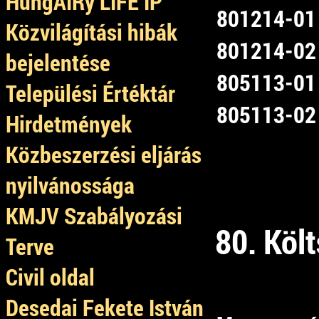
HungAIRy LIFE IP
801214-01
Közvilágítási hibák
801214-02
bejelentése
805113-01
Települési Értéktár
805113-02
Hirdetmények
Közbeszerzési eljárás
nyilvánossága
KMJV Szabályozási
80. Költ
Terve
Civil oldal
Desedai Fekete István