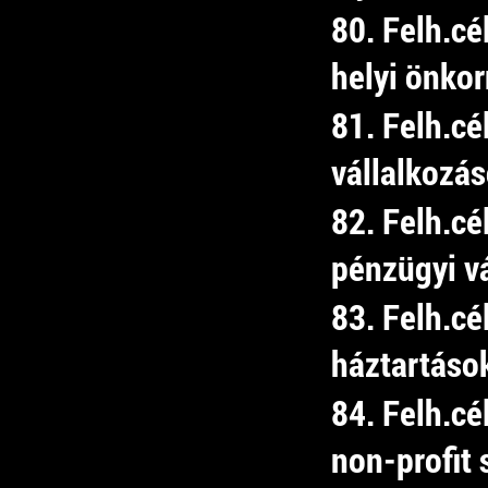
80. Felh.c
helyi önko
81. Felh.cé
vállalkozás
82. Felh.cé
pénzügyi v
83. Felh.cé
háztartáso
84. Felh.cé
non-profit 