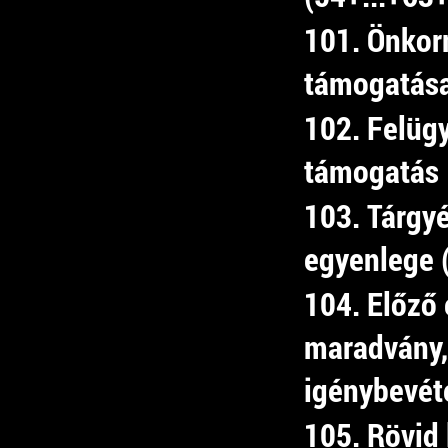
101. Önkor
támogatás
102. Felügy
támogatás
103. Tárgyé
egyenlege 
104. Előző 
maradvány,
igénybevét
105. Rövid 