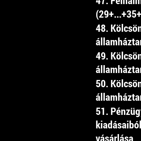
47. Felhal
(29+...+35
48. Kölcsö
államházta
49. Kölcsö
államházta
50. Kölcsö
államházta
51. Pénzüg
kiadásaibó
vásárlása