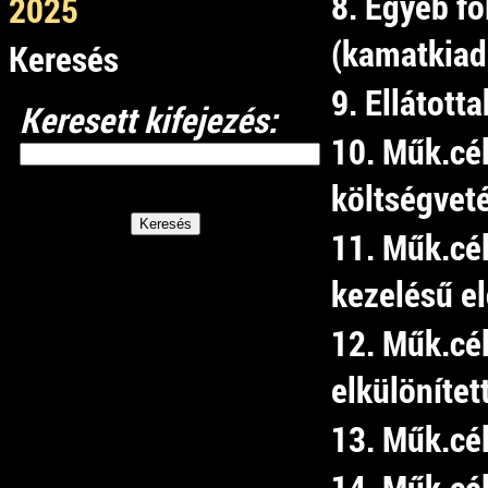
8. Egyéb fo
2025
(kamatkiad
Keresés
9. Ellátott
Keresett kifejezés:
10. Műk.cé
költségvet
11. Műk.cél
kezelésű e
12. Műk.cé
elkülönítet
13. Műk.cé
14. Műk.cél