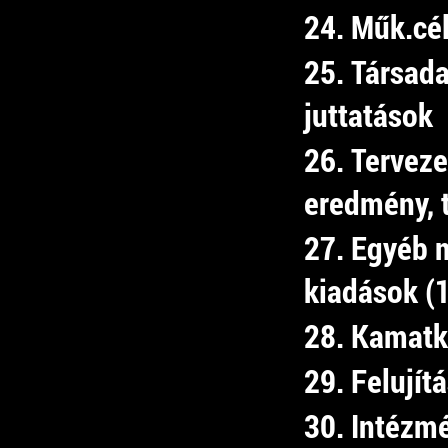
24. Műk.cél
25. Társad
juttatások
26. Tervez
eredmény, 
27. Egyéb 
kiadások (
28. Kamatk
29. Felujít
30. Intézm