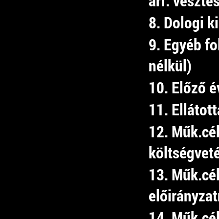
árf. veszte
8. Dologi k
9. Egyéb f
nélkül)
10. Előző é
11. Ellátot
12. Műk.cé
költségvet
13. Műk.cél
előirányza
14. Műk.cél