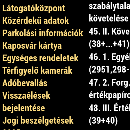
szabálytala
Látogatóközpont
követelése
Közérdekű adatok
45. II. Köv
Parkolási információk
(38+...+41)
Kaposvár kártya
46. 1. Egy
Egységes rendeletek
(2951,298-
Térfigyelő kamerák
47. 2. Forg.
Adóbevallás
értékpapír
Visszaélések
bejelentése
48. III. Ér
Jogi beszélgetések
(39+40)