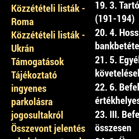
19. 3. Tart
Közzétételi listák -
(191-194)
Roma
20. 4. Hoss
Közzétételi listák -
bankbetéte
Ukrán
21. 5. Egyé
Támogatások
követelése
Tájékoztató
22. 6. Befe
ingyenes
értékhelye
parkolásra
23. III. Bef
jogosultakról
összesen
Összevont jelentés