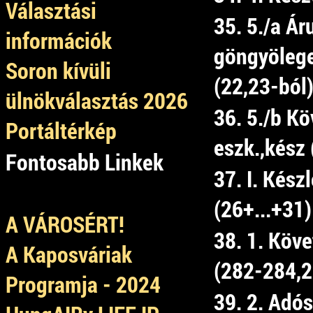
Választási
35. 5./a Ár
információk
göngyölegek
Soron kívüli
(22,23-ból
ülnökválasztás 2026
36. 5./b Kö
Portáltérkép
eszk.,kész 
Fontosabb Linkek
37. I. Kész
(26+...+31)
A VÁROSÉRT!
38. 1. Köve
A Kaposváriak
(282-284,2
Programja - 2024
39. 2. Adó