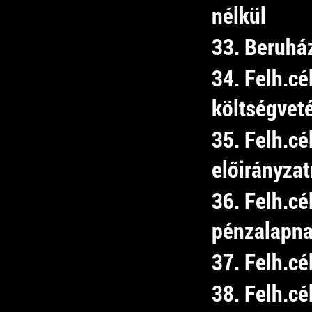
nélkül
33. Beruhá
34. Felh.cé
költségvet
35. Felh.cé
előirányza
36. Felh.cé
pénzalapn
37. Felh.cé
38. Felh.cé