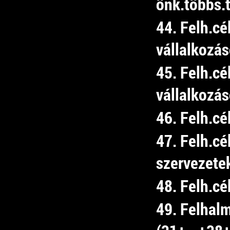
önk.többs.t
44. Felh.cé
vállalkozá
45. Felh.cé
vállalkozá
46. Felh.c
47. Felh.cé
szervezete
48. Felh.cé
49. Felhal