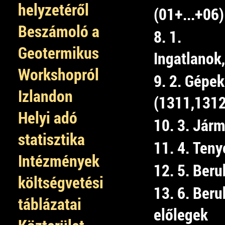
helyzetéről
(01+...+06)
Beszámoló a
8. 1.
Geotermikus
Ingatlanok
Workshopról
9. 2. Gépek
Izlandon
(1311,1312
Helyi adó
10. 3. Jár
statisztika
11. 4. Teny
Intézmények
12. 5. Beru
költségvetési
13. 6. Ber
táblázatai
előlegek