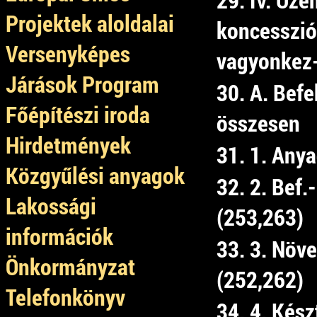
Projektek aloldalai
koncesszió
Versenyképes
vagyonkez-
Járások Program
30. A. Bef
Főépítészi iroda
összesen
Hirdetmények
31. 1. Any
Közgyűlési anyagok
32. 2. Bef.
Lakossági
(253,263)
információk
33. 3. Növe
Önkormányzat
(252,262)
Telefonkönyv
34. 4. Kés