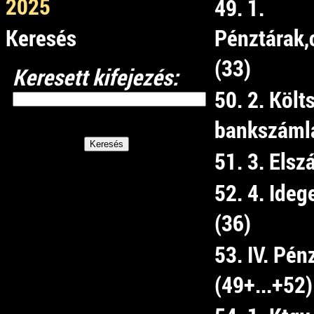
2025
49. 1.
Keresés
Pénztárak,
(33)
Keresett kifejezés:
50. 2. Költ
bankszámlá
51. 3. Els
52. 4. Ide
(36)
53. IV. Pé
(49+...+52)