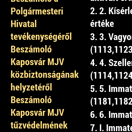
2. 2. Kísérl
Polgármesteri
értéke
Hivatal
tevékenységéről
3. 3. Vagyo
Beszámoló
(1113,1123
Kaposvár MJV
4. 4. Szel
közbiztonságának
(1114,1124
helyzetéről
5. 5. Immat
Beszámoló
(1181,1182
Kaposvár MJV
6. 6. Immat
tűzvédelmének
7. I. Immat