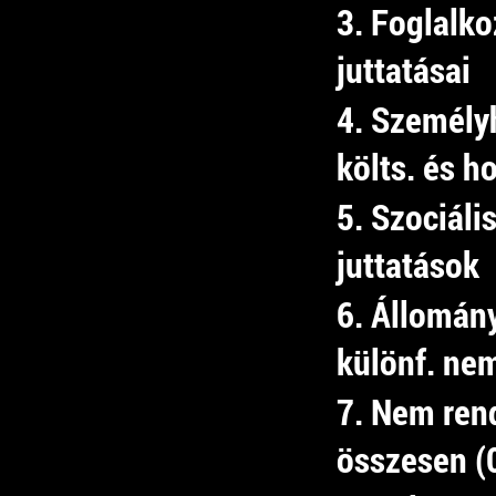
3. Foglalko
juttatásai
4. Személy
költs. és h
5. Szociális
juttatások
6. Állomán
különf. nem
7. Nem rend
összesen (