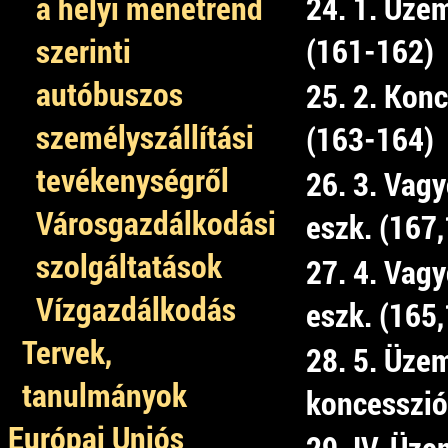
a helyi menetrend
24. 1. Üzem
szerinti
(161-162)
autóbuszos
25. 2. Kon
személyszállítási
(163-164)
tevékenységről
26. 3. Vag
Városgazdálkodási
eszk. (167
szolgáltatások
27. 4. Vag
Vízgazdálkodás
eszk. (165
Tervek,
28. 5. Üzem
tanulmányok
koncessziób
Európai Uniós
29. IV. Üze