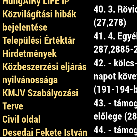
HungAIRy LIFE IP
40. 3. Rövi
Közvilágítási hibák
(27,278)
bejelentése
41. 4. Egy
Települési Értéktár
287,2885-2
Hirdetmények
42. - kölcs
Közbeszerzési eljárás
napot köve
nyilvánossága
(191-194-b
KMJV Szabályozási
43. - támo
Terve
előlege (2
Civil oldal
44. - támo
Desedai Fekete István