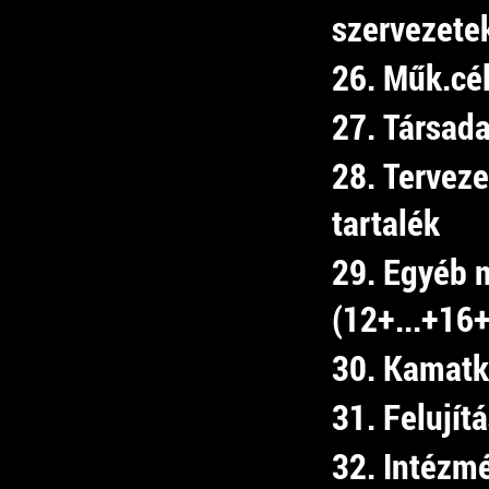
szervezete
26. Műk.cél
27. Társada
28. Tervez
tartalék
29. Egyéb 
(12+...+16
30. Kamatk
31. Felujít
32. Intézm