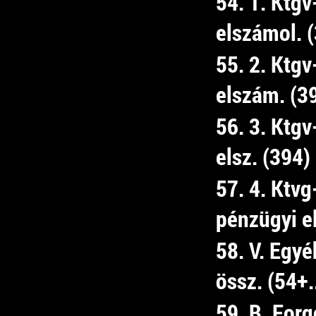
54. 1. Ktgv
elszámol. 
55. 2. Ktgv
elszám. (3
56. 3. Ktgv
elsz. (394)
57. 4. Ktvg-
pénzügyi e
58. V. Egyé
össz. (54+.
59. B. For