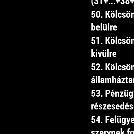
(31+...+38
50. Kölcsö
belülre
51. Kölcsö
kivülre
52. Kölcsö
államházta
53. Pénzüg
részesedés
54. Felügye
szervnek fo