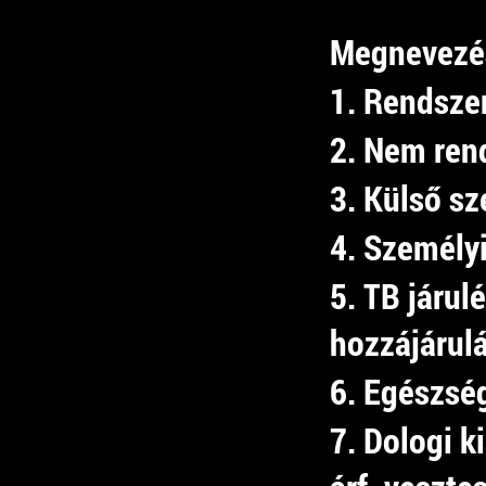
Megnevezé
1. Rendszer
2. Nem ren
3. Külső sz
4. Személy
5. TB járu
hozzájárul
6. Egészsé
7. Dologi k