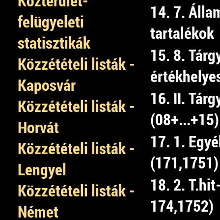
Közterület-
14. 7. Álla
felügyeleti
tartalékok
statisztikák
15. 8. Tárg
Közzétételi listák -
értékhelye
Kaposvár
16. II. Tár
Közzétételi listák -
(08+...+15)
Horvát
17. 1. Egyé
Közzétételi listák -
(171,1751)
Lengyel
18. 2. T.hi
Közzétételi listák -
174,1752)
Német