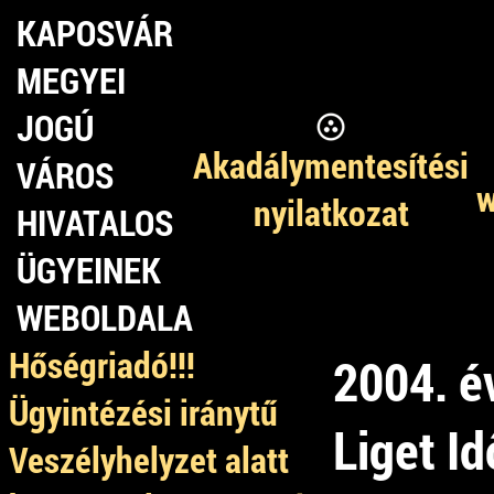
KAPOSVÁR
MEGYEI
JOGÚ
Akadálymentesítési
VÁROS
w
nyilatkozat
HIVATALOS
ÜGYEINEK
WEBOLDALA
Hőségriadó!!!
2004. é
Ügyintézési iránytű
Liget I
Veszélyhelyzet alatt