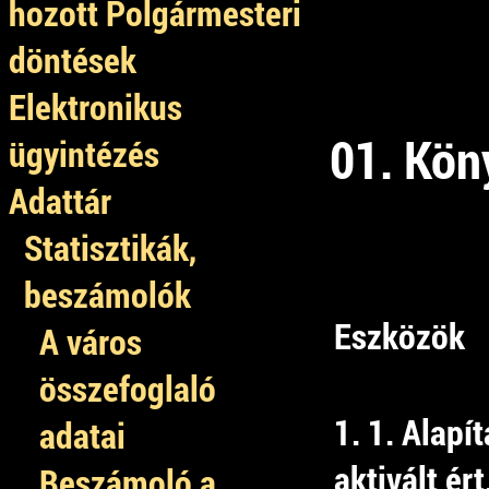
hozott Polgármesteri
döntések
Elektronikus
01. Köny
ügyintézés
Adattár
Statisztikák,
beszámolók
Eszközök
A város
összefoglaló
1. 1. Alapí
adatai
aktivált ért
Beszámoló a