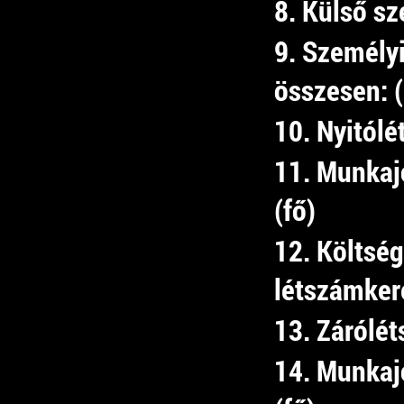
8. Külső sz
9. Személyi
összesen: 
10. Nyitólé
11. Munkaj
(fő)
12. Költség
létszámkere
13. Zárólét
14. Munkaj