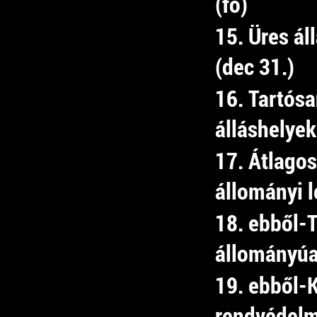
(fő)
15. Üres á
(dec 31.)
16. Tartósa
álláshelye
17. Átlagos
állományi l
18. ebből-
állományú
19. ebből-
rendvédelmi