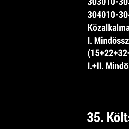
303010-303
304010-304
Közalkalma
I. Mindössz
(15+22+32
I.+II. Mind
35. Költ