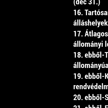
(dec 31.)
16. Tartósa
álláshelye
17. Átlagos
állományi l
18. ebből-
állományú
19. ebből-
rendvédelmi
20. ebből-
21. ebből-