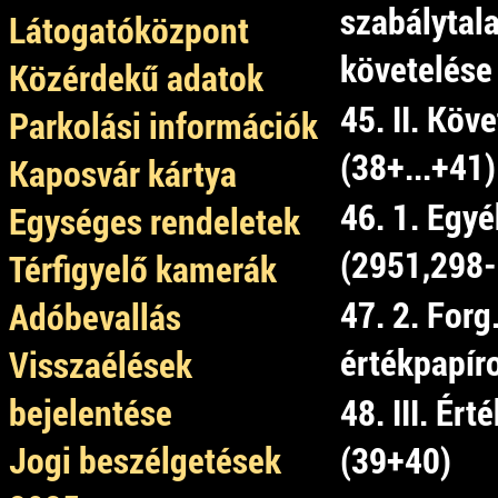
szabálytala
Látogatóközpont
követelése
Közérdekű adatok
45. II. Köv
Parkolási információk
(38+...+41)
Kaposvár kártya
46. 1. Egy
Egységes rendeletek
(2951,298-
Térfigyelő kamerák
47. 2. Forg.
Adóbevallás
értékpapír
Visszaélések
bejelentése
48. III. Ér
Jogi beszélgetések
(39+40)