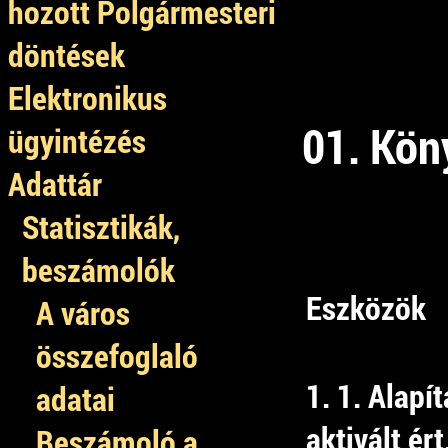
hozott Polgármesteri
döntések
Elektronikus
01. Köny
ügyintézés
Adattár
Statisztikák,
beszámolók
Eszközök
A város
összefoglaló
1. 1. Alapí
adatai
aktivált ért
Beszámoló a