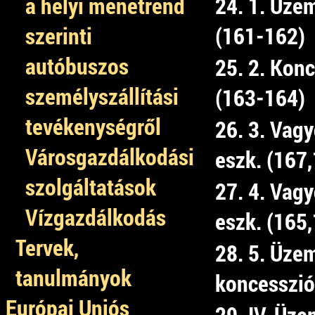
a helyi menetrend
24. 1. Üzem
szerinti
(161-162)
autóbuszos
25. 2. Kon
személyszállítási
(163-164)
tevékenységről
26. 3. Vag
Városgazdálkodási
eszk. (167
szolgáltatások
27. 4. Vag
Vízgazdálkodás
eszk. (165
Tervek,
28. 5. Üzem
tanulmányok
koncessziób
Európai Uniós
29. IV. Üze