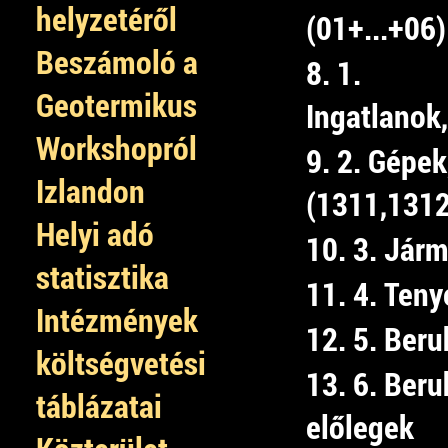
helyzetéről
(01+...+06)
Beszámoló a
8. 1.
Geotermikus
Ingatlanok
Workshopról
9. 2. Gépek
Izlandon
(1311,1312
Helyi adó
10. 3. Jár
statisztika
11. 4. Teny
Intézmények
12. 5. Beru
költségvetési
13. 6. Ber
táblázatai
előlegek