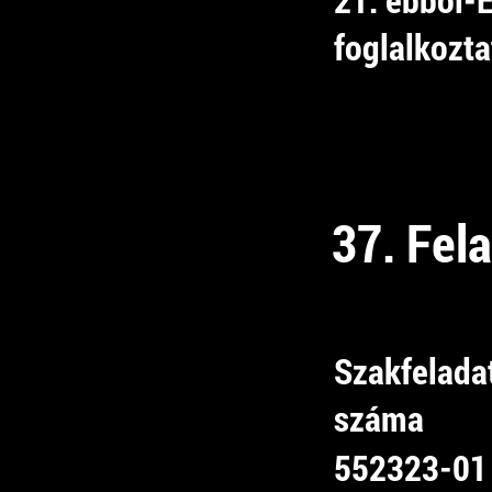
foglalkozta
37. Fel
Szakfelada
száma
552323-01