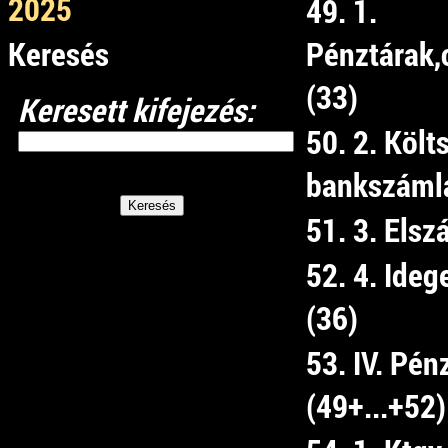
2025
49. 1.
Keresés
Pénztárak,
(33)
Keresett kifejezés:
50. 2. Költ
bankszámlá
51. 3. Els
52. 4. Ide
(36)
53. IV. Pé
(49+...+52)