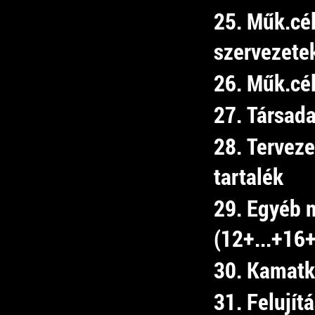
25. Műk.cél
szervezete
26. Műk.cél
27. Társada
28. Tervez
tartalék
29. Egyéb 
(12+...+16
30. Kamatk
31. Felujít