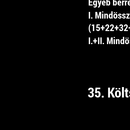
Egyéb bérr
I. Mindössz
(15+22+32
I.+II. Mind
35. Költ