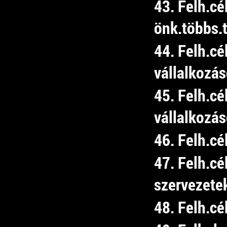
43. Felh.c
önk.többs.t
44. Felh.cé
vállalkozá
45. Felh.cé
vállalkozá
46. Felh.c
47. Felh.cé
szervezete
48. Felh.cé