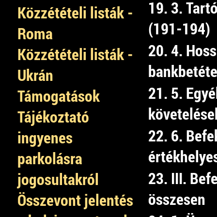
19. 3. Tart
Közzétételi listák -
(191-194)
Roma
20. 4. Hoss
Közzétételi listák -
bankbetéte
Ukrán
21. 5. Egyé
Támogatások
követelése
Tájékoztató
22. 6. Befe
ingyenes
értékhelye
parkolásra
23. III. Bef
jogosultakról
összesen
Összevont jelentés