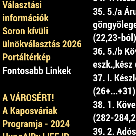
Választási
35. 5./a Ár
információk
göngyölegek
Soron kívüli
(22,23-ból
ülnökválasztás 2026
36. 5./b Kö
Portáltérkép
eszk.,kész 
Fontosabb Linkek
37. I. Kész
(26+...+31)
A VÁROSÉRT!
38. 1. Köve
A Kaposváriak
(282-284,2
Programja - 2024
39. 2. Adó