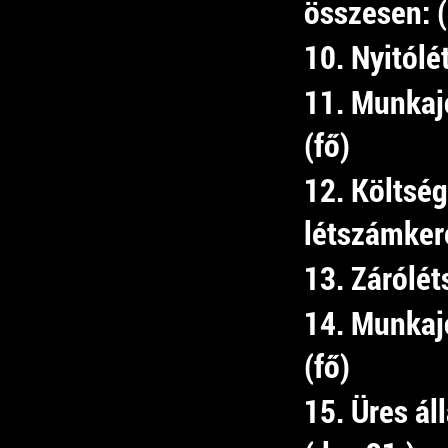
összesen: 
10. Nyitólé
11. Munkaj
(fő)
12. Költség
létszámkere
13. Zárólét
14. Munkaj
(fő)
15. Üres á