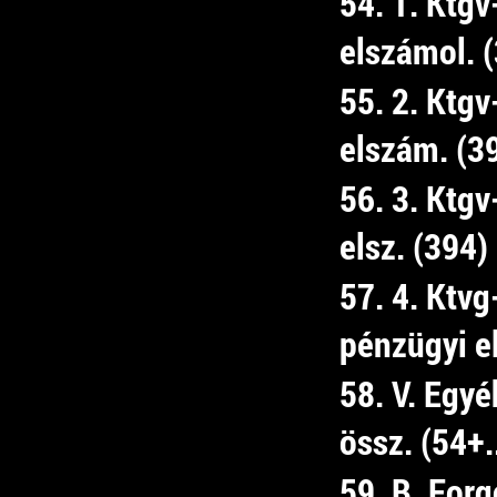
54. 1. Ktgv
elszámol. 
55. 2. Ktgv
elszám. (3
56. 3. Ktgv
elsz. (394)
57. 4. Ktvg-
pénzügyi e
58. V. Egyé
össz. (54+.
59. B. For