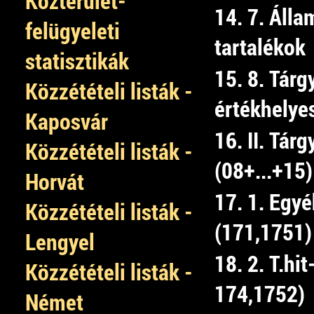
Közterület-
14. 7. Álla
felügyeleti
tartalékok
statisztikák
15. 8. Tárg
Közzétételi listák -
értékhelye
Kaposvár
16. II. Tár
Közzétételi listák -
(08+...+15)
Horvát
17. 1. Egyé
Közzétételi listák -
(171,1751)
Lengyel
18. 2. T.hi
Közzétételi listák -
174,1752)
Német