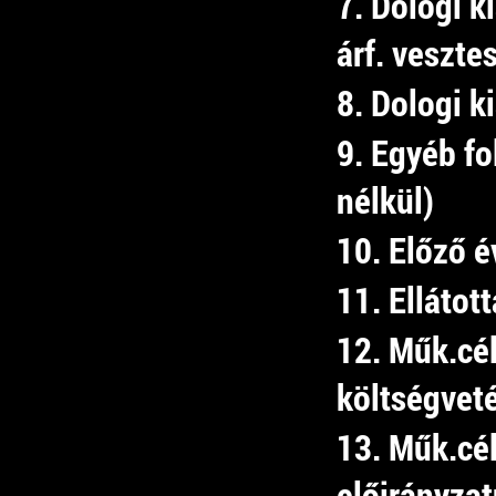
7. Dologi k
árf. veszte
8. Dologi k
9. Egyéb f
nélkül)
10. Előző é
11. Ellátot
12. Műk.cé
költségvet
13. Műk.cél
előirányza