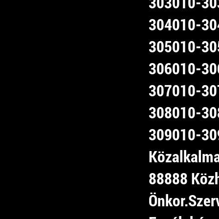
303010-303
304010-304
305010-305
306010-306
307010-307
308010-308
309010-309
Közalkalma
88888 Köz
Önkor.Szer