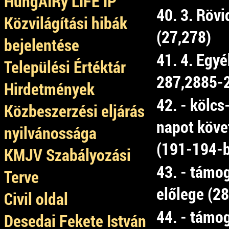
HungAIRy LIFE IP
40. 3. Rövi
Közvilágítási hibák
(27,278)
bejelentése
41. 4. Egy
Települési Értéktár
287,2885-2
Hirdetmények
42. - kölcs
Közbeszerzési eljárás
napot köve
nyilvánossága
(191-194-b
KMJV Szabályozási
43. - támo
Terve
előlege (2
Civil oldal
44. - támo
Desedai Fekete István