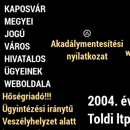
KAPOSVÁR
MEGYEI
JOGÚ
Akadálymentesítési
VÁROS
w
nyilatkozat
HIVATALOS
ÜGYEINEK
WEBOLDALA
Hőségriadó!!!
2004. é
Ügyintézési iránytű
Toldi lt
Veszélyhelyzet alatt