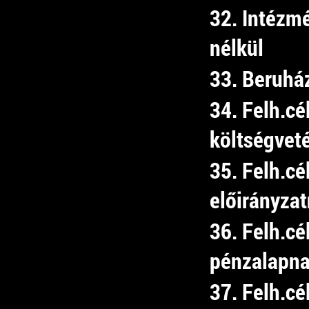
32. Intézm
nélkül
33. Beruhá
34. Felh.cé
költségvet
35. Felh.cé
előirányza
36. Felh.cé
pénzalapn
37. Felh.cé