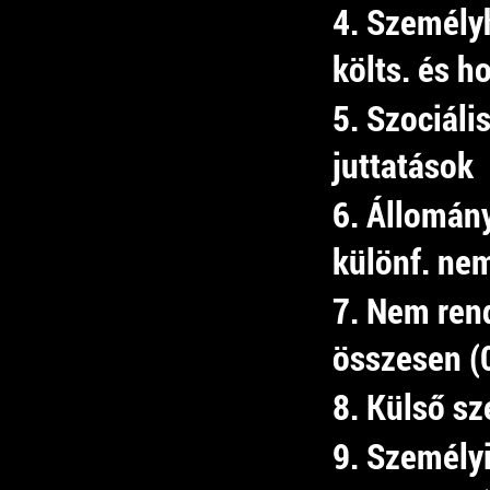
4. Személy
költs. és h
5. Szociális
juttatások
6. Állomán
különf. nem
7. Nem rend
összesen (
8. Külső sz
9. Személyi