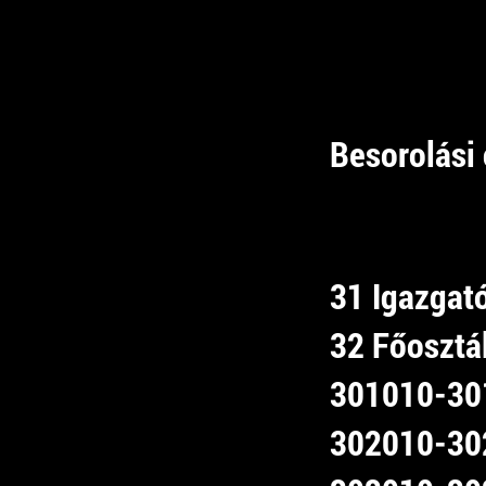
Besorolási 
31 Igazgat
32 Főosztá
301010-301
302010-302