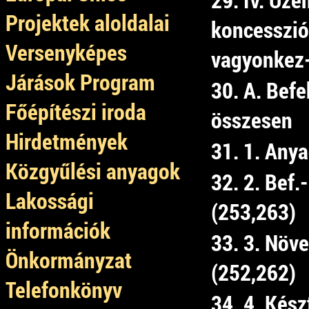
Projektek aloldalai
koncesszió
Versenyképes
vagyonkez-
Járások Program
30. A. Bef
Főépítészi iroda
összesen
Hirdetmények
31. 1. Any
Közgyűlési anyagok
32. 2. Bef.
Lakossági
(253,263)
információk
33. 3. Növe
Önkormányzat
(252,262)
Telefonkönyv
34. 4. Kés