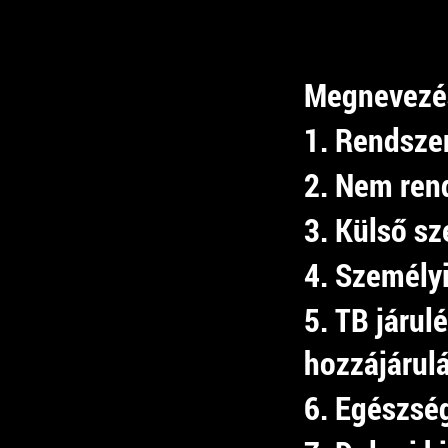
Megnevezé
1. Rendszer
2. Nem ren
3. Külső sz
4. Személy
5. TB járu
hozzájárul
6. Egészsé