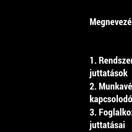
Megnevezé
1. Rendsze
juttatások
2. Munkav
kapcsolodó
3. Foglalko
juttatásai