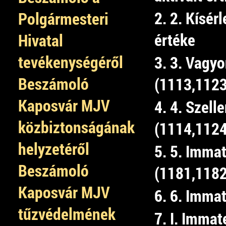
2. 2. Kísérl
Polgármesteri
értéke
Hivatal
tevékenységéről
3. 3. Vagyo
Beszámoló
(1113,1123
Kaposvár MJV
4. 4. Szel
közbiztonságának
(1114,1124
helyzetéről
5. 5. Immat
Beszámoló
(1181,1182
Kaposvár MJV
6. 6. Immat
tűzvédelmének
7. I. Immat