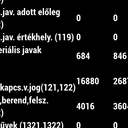
.jav. adott előleg
0
0
)
.jav. értékhely. (119)
0
0
eriális javak
684
846
16880
268
,kapcs.v.jog(121,122)
,berend,felsz.
4016
360
)
művek (1321,1322)
0
0