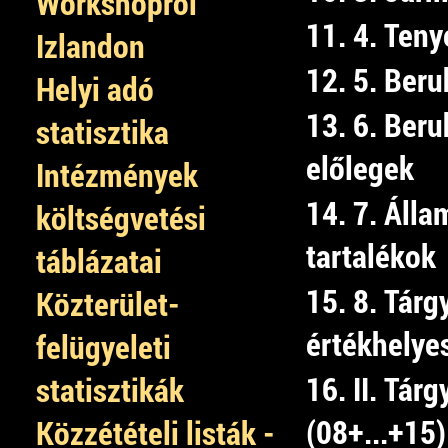
Workshopról
11. 4. Teny
Izlandon
12. 5. Beru
Helyi adó
13. 6. Ber
statisztika
előlegek
Intézmények
14. 7. Álla
költségvetési
tartalékok
táblázatai
15. 8. Tárg
Közterület-
értékhelye
felügyeleti
16. II. Tár
statisztikák
(08+...+15)
Közzétételi listák -