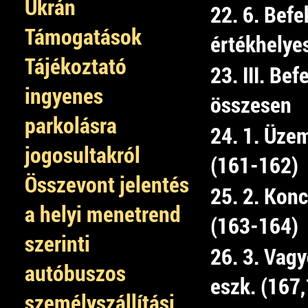
Ukrán
22. 6. Befe
Támogatások
értékhelye
Tájékoztató
23. III. Bef
ingyenes
összesen
parkolásra
24. 1. Üzem
jogosultakról
(161-162)
Összevont jelentés
25. 2. Kon
a helyi menetrend
(163-164)
szerinti
26. 3. Vag
autóbuszos
eszk. (167
személyszállítási