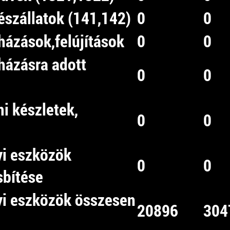
észállatok (141,142)
0
0
házások,felújítások
0
0
uházásra adott
0
0
mi készletek,
0
0
yi eszközök
0
0
sbítése
gyi eszközök összesen
20896
304