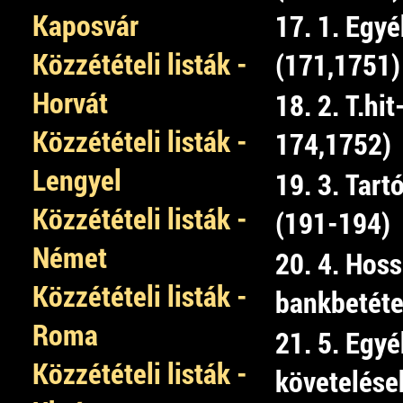
Kaposvár
17. 1. Egyé
Közzétételi listák -
(171,1751)
Horvát
18. 2. T.hi
Közzétételi listák -
174,1752)
Lengyel
19. 3. Tart
Közzétételi listák -
(191-194)
Német
20. 4. Hoss
Közzétételi listák -
bankbetéte
Roma
21. 5. Egyé
Közzétételi listák -
követelése