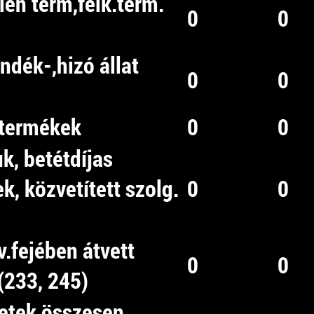
-len term,félk.term.
0
0
ndék-,hizó állat
0
0
ztermékek
0
0
uk, betétdíjas
, közvetített szolg.
0
0
)
v.fejében átvett
0
0
(233, 245)
letek összesen