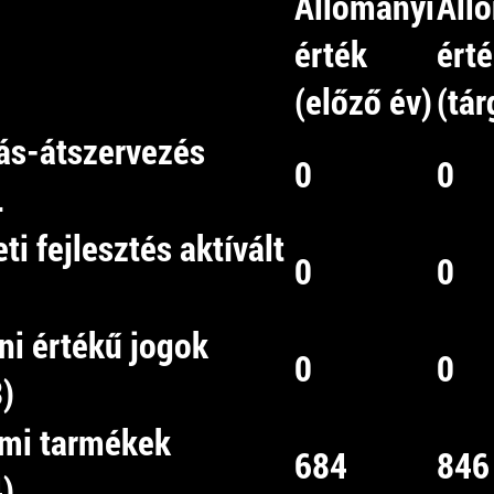
Állományi
Áll
érték
ért
(előző év)
(tár
tás-átszervezés
0
0
.
eti fejlesztés aktívált
0
0
ni értékű jogok
0
0
)
lemi tarmékek
684
846
)