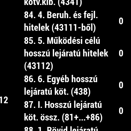
kötv.kib. (4341)
84. 4. Beruh. és fejl.
0
hitelek (43111-ből)
85. 5. Működési célú
hosszú lejáratú hitelek
0
(43112)
86. 6. Egyéb hosszú
0
lejáratú köt. (438)
12
87. I. Hosszú lejáratú
0
köt. össz. (81+...+86)
88. 1. Rövid lejáratú