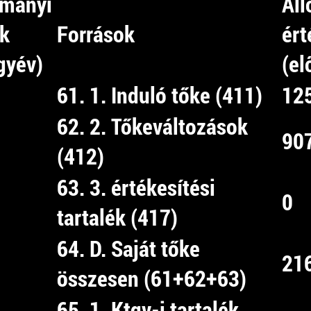
ományi
Ál
ék
Források
ért
gyév)
(el
61. 1. Induló tőke (411)
12
62. 2. Tőkeváltozások
90
(412)
63. 3. értékesítési
0
tartalék (417)
64. D. Saját tőke
21
összesen (61+62+63)
65. 1. Ktgv-i tartalék