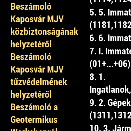
Beszámoló
5. 5. Immat
Kaposvár MJV
(1181,1182
közbiztonságának
6. 6. Immat
helyzetéről
7. I. Immat
Beszámoló
(01+...+06)
Kaposvár MJV
8. 1.
tűzvédelmének
Ingatlanok
helyzetéről
9. 2. Gépek
Beszámoló a
(1311,1312
Geotermikus
10. 3. Jár