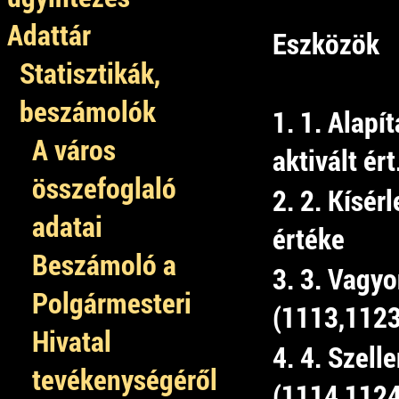
Adattár
Eszközök
Statisztikák,
beszámolók
1. 1. Alapí
A város
aktivált ért
összefoglaló
2. 2. Kísérl
adatai
értéke
Beszámoló a
3. 3. Vagyo
Polgármesteri
(1113,1123
Hivatal
4. 4. Szel
tevékenységéről
(1114,1124