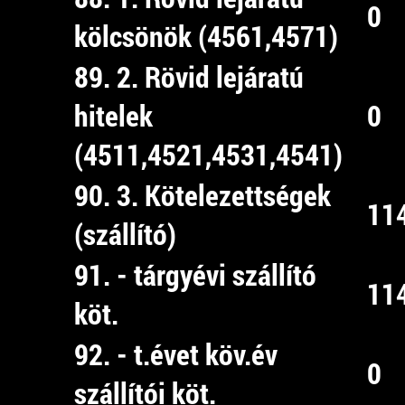
0
kölcsönök (4561,4571)
89. 2. Rövid lejáratú
hitelek
0
(4511,4521,4531,4541)
90. 3. Kötelezettségek
11
(szállító)
91. - tárgyévi szállító
11
köt.
92. - t.évet köv.év
0
szállítói köt.