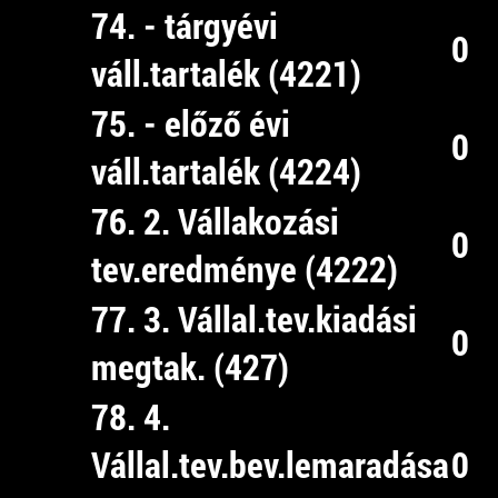
74. - tárgyévi
0
váll.tartalék (4221)
75. - előző évi
0
váll.tartalék (4224)
76. 2. Vállakozási
0
tev.eredménye (4222)
77. 3. Vállal.tev.kiadási
0
megtak. (427)
78. 4.
Vállal.tev.bev.lemaradása
0