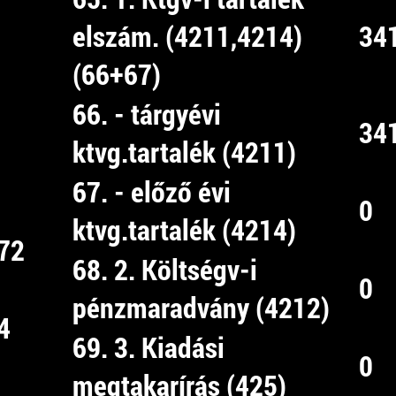
elszám. (4211,4214)
34
(66+67)
66. - tárgyévi
34
ktvg.tartalék (4211)
67. - előző évi
0
ktvg.tartalék (4214)
72
68. 2. Költségv-i
0
pénzmaradvány (4212)
4
69. 3. Kiadási
0
megtakarírás (425)