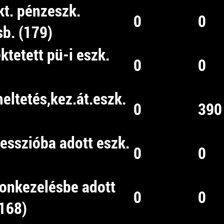
kt. pénzeszk.
0
0
sb. (179)
ektetett pü-i eszk.
0
0
eltetés,kez.át.eszk.
0
390
cesszióba adott eszk.
0
0
yonkezelésbe adott
0
0
,168)