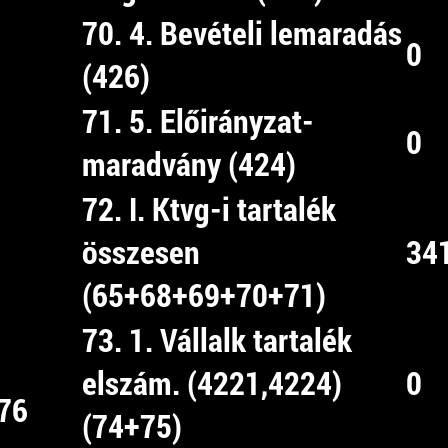
70. 4. Bevételi lemaradás
0
(426)
71. 5. Előirányzat-
0
maradvány (424)
72. I. Ktvg-i tartalék
összesen
34
(65+68+69+70+71)
73. 1. Vállalk tartalék
elszám. (4221,4224)
0
76
(74+75)