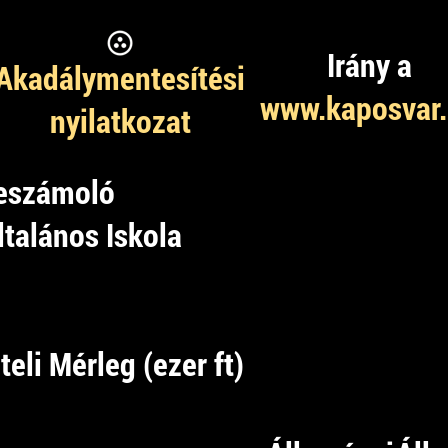
Irány a
Akadálymentesítési
www.kaposvar
nyilatkozat
beszámoló
ltalános Iskola
teli Mérleg (ezer ft)