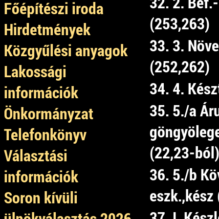
32. 2. Bef.
Főépítészi iroda
(253,263)
Hirdetmények
33. 3. Növe
Közgyűlési anyagok
(252,262)
Lakossági
34. 4. Kés
információk
35. 5./a Ár
Önkormányzat
göngyölegek
Telefonkönyv
(22,23-ból
Választási
36. 5./b Kö
információk
eszk.,kész 
Soron kívüli
37. I. Kész
ülnökválasztás 2026