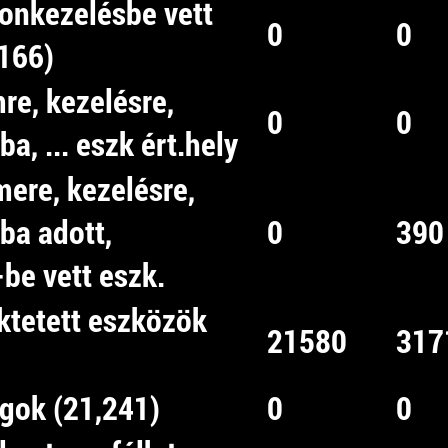
yonkezelésbe vett
0
0
,166)
re, kezelésre,
0
0
a, ... eszk ért.hely
mere, kezelésre,
ba adott,
0
390
be vett eszk.
ektetett eszközök
21580
317
agok (21,241)
0
0