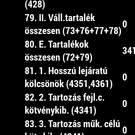
(428)
79. II. Váll.tartalék
0
összesen (73+76+77+78)
80. E. Tartalékok
34
összesen (72+79)
81. 1. Hosszú lejáratú
0
kölcsönök (4351,4361)
82. 2. Tartozás fejl.c.
0
kötvénykib. (4341)
83. 3. Tartozás műk. célú
0