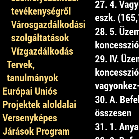
27. 4. Vag
tevékenységről
eszk. (165
Városgazdálkodási
28. 5. Üzem
szolgáltatások
koncessziób
Vízgazdálkodás
29. IV. Üze
Tervek,
koncesszió
tanulmányok
vagyonkez-
Európai Uniós
30. A. Bef
Projektek aloldalai
összesen
Versenyképes
31. 1. Any
Járások Program