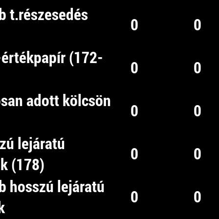
b t.részesedés
0
0
t-értékpapír (172-
0
0
ósan adott kölcsön
0
0
zú lejáratú
0
0
k (178)
b hosszú lejáratú
0
0
k