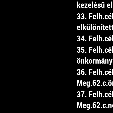
kezelésű e
33. Felh.cé
elkülönítet
34. Felh.cé
35. Felh.cé
önkormány
36. Felh.cé
Meg.62.c.ön
37. Felh.cé
Meg.62.c.ne