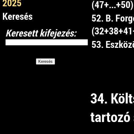
2025
(47+...+50)
Keresés
52. B. For
(32+38+41
Keresett kifejezés:
53. Eszköz
34. Köl
tartozó 