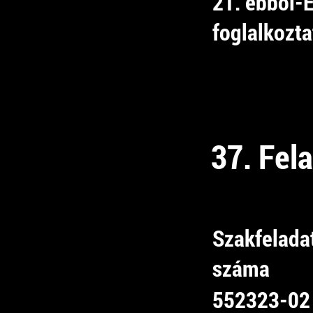
21. ebből-
foglalkozta
37. Fel
Szakfelada
száma
552323-02