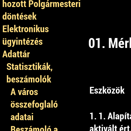
hozott Polgármesteri
döntések
Elektronikus
01. Mérl
ügyintézés
Adattár
Statisztikák,
beszámolók
Eszközök
A város
összefoglaló
1. 1. Alapí
adatai
aktivált ért
Beszámoló a