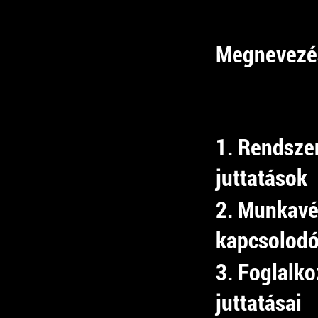
Megnevezé
1. Rendsze
juttatások
2. Munkav
kapcsolodó
3. Foglalko
juttatásai