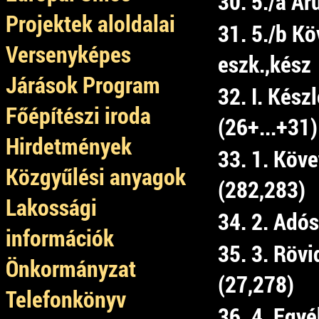
30. 5./a Ár
Projektek aloldalai
31. 5./b Kö
Versenyképes
eszk.,kész
Járások Program
32. I. Kész
Főépítészi iroda
(26+...+31)
Hirdetmények
33. 1. Köve
Közgyűlési anyagok
(282,283)
Lakossági
34. 2. Adó
információk
35. 3. Rövi
Önkormányzat
(27,278)
Telefonkönyv
36. 4. Egy