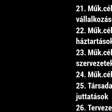
21. Műk.cé
vállalkozá
22. Műk.cé
háztartáso
23. Műk.cél
szervezete
24. Műk.cél
25. Társad
juttatások
26. Tervez