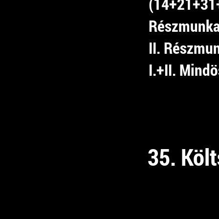
(14+21+31
Részmunkai
II. Részmu
I.+II. Mind
35. Költ