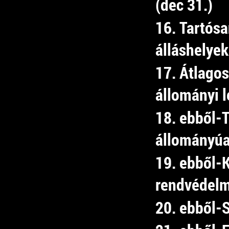
(dec 31.)
16. Tartósa
álláshelye
17. Átlagos
állományi l
18. ebből-
állományú
19. ebből-
rendvédelmi
20. ebből-