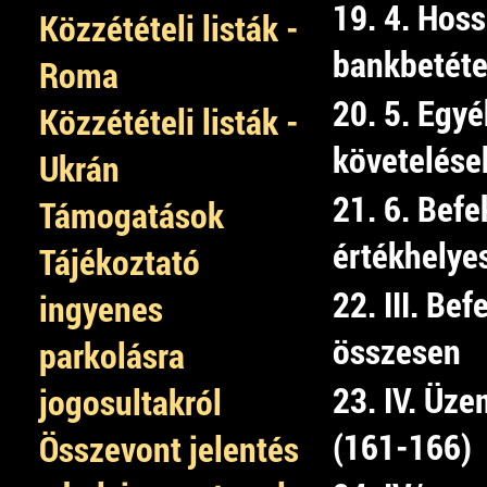
19. 4. Hoss
Közzétételi listák -
bankbetéte
Roma
20. 5. Egyé
Közzétételi listák -
követelése
Ukrán
21. 6. Befe
Támogatások
értékhelye
Tájékoztató
22. III. Bef
ingyenes
összesen
parkolásra
23. IV. Üze
jogosultakról
(161-166)
Összevont jelentés