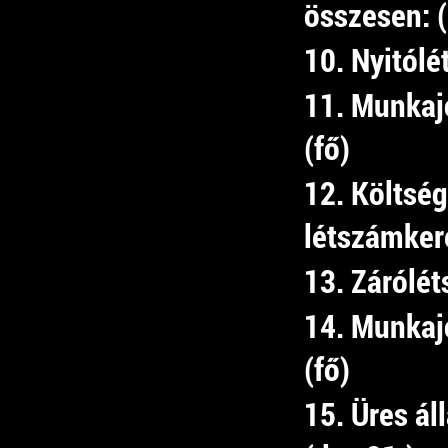
összesen: 
10. Nyitólé
11. Munkaj
(fő)
12. Költség
létszámkere
13. Zárólét
14. Munkaj
(fő)
15. Üres á