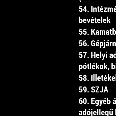
54. Intézm
bevételek
55. Kamatb
56. Gépjár
57. Helyi 
pótlékok, b
58. Illetéke
59. SZJA
60. Egyéb 
adójellegű