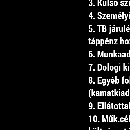
3. Külső sz
4. Személy
5. TB járul
táppénz ho
6. Munkaad
7. Dologi k
8. Egyéb fo
(kamatkiad
9. Ellátott
10. Műk.cé