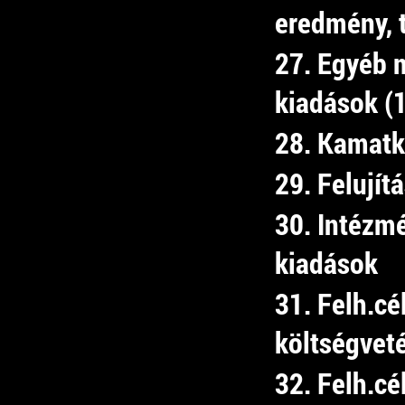
eredmény, 
27. Egyéb 
kiadások (
28. Kamatk
29. Felujít
30. Intézm
kiadások
31. Felh.cé
költségvet
32. Felh.cé