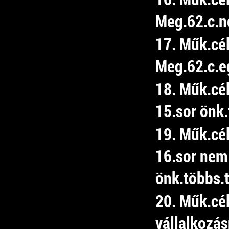
Meg.62.c.ne
17. Műk.cé
Meg.62.c.e
18. Műk.cé
15.sor önk.
19. Műk.cé
16.sor nem
önk.többs.t
20. Műk.cé
vállalkozá