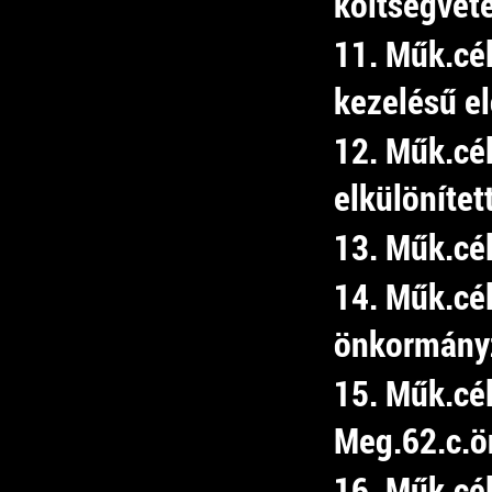
költségvet
11. Műk.cél
kezelésű e
12. Műk.cé
elkülönítet
13. Műk.cé
14. Műk.cél
önkormány
15. Műk.cé
Meg.62.c.ön
16. Műk.cé