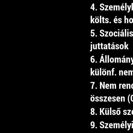
4. Személy
költs. és h
5. Szociális
juttatások
6. Állomán
különf. nem
7. Nem rend
összesen (
8. Külső sz
9. Személyi