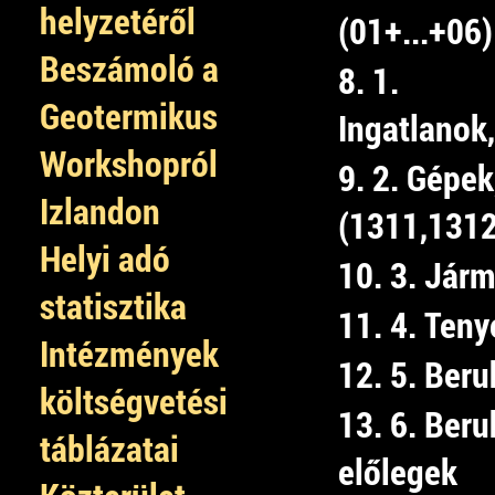
helyzetéről
(01+...+06)
Beszámoló a
8. 1.
Geotermikus
Ingatlanok
Workshopról
9. 2. Gépek
Izlandon
(1311,1312
Helyi adó
10. 3. Jár
statisztika
11. 4. Teny
Intézmények
12. 5. Beru
költségvetési
13. 6. Ber
táblázatai
előlegek