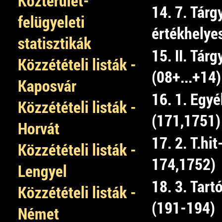
Közterület-
14. 7. Tárg
felügyeleti
értékhelye
statisztikák
15. II. Tár
Közzétételi listák -
(08+...+14)
Kaposvár
16. 1. Egyé
Közzétételi listák -
(171,1751)
Horvát
17. 2. T.hi
Közzétételi listák -
174,1752)
Lengyel
18. 3. Tart
Közzétételi listák -
(191-194)
Német