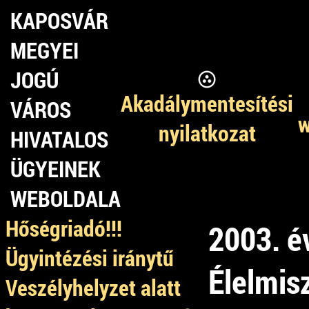
KAPOSVÁR
MEGYEI
JOGÚ
Akadálymentesítési
VÁROS
w
nyilatkozat
HIVATALOS
ÜGYEINEK
WEBOLDALA
Hőségriadó!!!
2003. é
Ügyintézési iránytű
Élelmis
Veszélyhelyzet alatt