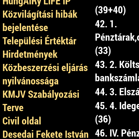
HungAIRy LIFE IP
(39+40)
Közvilágítási hibák
42. 1.
bejelentése
Pénztárak,
Települési Értéktár
(33)
Hirdetmények
43. 2. Költ
Közbeszerzési eljárás
bankszámlá
nyilvánossága
44. 3. Els
KMJV Szabályozási
45. 4. Ide
Terve
(36)
Civil oldal
46. IV. Pé
Desedai Fekete István