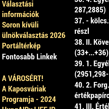
Választási
287,2885)
információk
37. - kölcs
Soron kívüli
részl
ülnökválasztás 2026
38. II. Köv
Portáltérkép
(33+...+36)
Fontosabb Linkek
39. 1. Egy
(2951,298-
A VÁROSÉRT!
40. 2. Forg.
A Kaposváriak
értékpapír
Programja - 2024
41. III. Ér