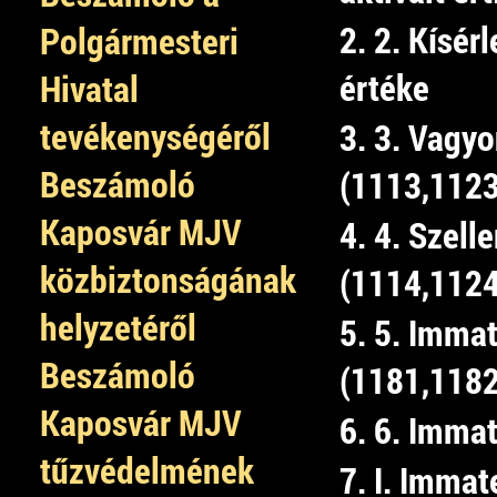
2. 2. Kísérl
Polgármesteri
értéke
Hivatal
tevékenységéről
3. 3. Vagyo
Beszámoló
(1113,1123
Kaposvár MJV
4. 4. Szel
közbiztonságának
(1114,1124
helyzetéről
5. 5. Immat
Beszámoló
(1181,1182
Kaposvár MJV
6. 6. Immat
tűzvédelmének
7. I. Immat