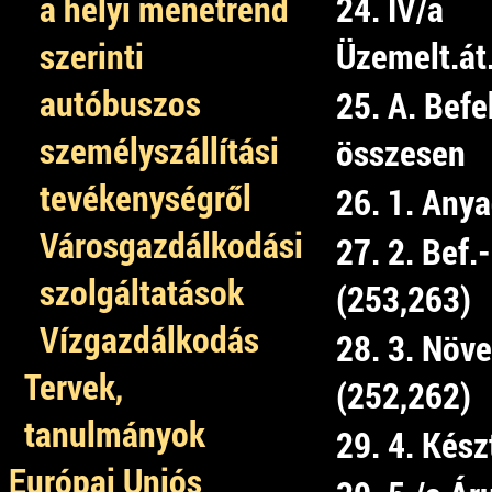
a helyi menetrend
24. IV/a
szerinti
Üzemelt.át.
autóbuszos
25. A. Bef
személyszállítási
összesen
tevékenységről
26. 1. Any
Városgazdálkodási
27. 2. Bef.
szolgáltatások
(253,263)
Vízgazdálkodás
28. 3. Növe
Tervek,
(252,262)
tanulmányok
29. 4. Kés
Európai Uniós