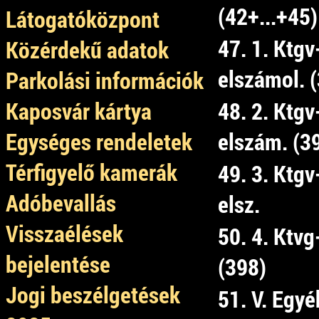
(42+...+45)
Látogatóközpont
47. 1. Ktgv
Közérdekű adatok
elszámol. 
Parkolási információk
Kaposvár kártya
48. 2. Ktgv
Egységes rendeletek
elszám. (3
Térfigyelő kamerák
49. 3. Ktgv
Adóbevallás
elsz.
Visszaélések
50. 4. Ktvg-
bejelentése
(398)
Jogi beszélgetések
51. V. Egyé