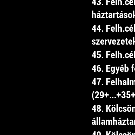
43. Felh.cé
háztartáso
44. Felh.cé
szervezete
45. Felh.cé
46. Egyéb 
47. Felhal
(29+...+35
48. Kölcsö
államházta
49. Kölcsö