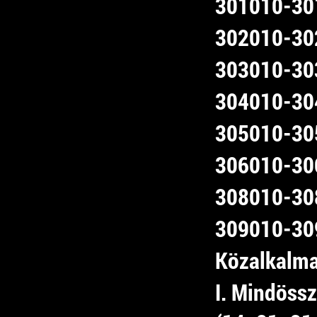
301010-301
302010-302
303010-303
304010-304
305010-305
306010-306
308010-308
309010-309
Közalkalma
I. Mindössz