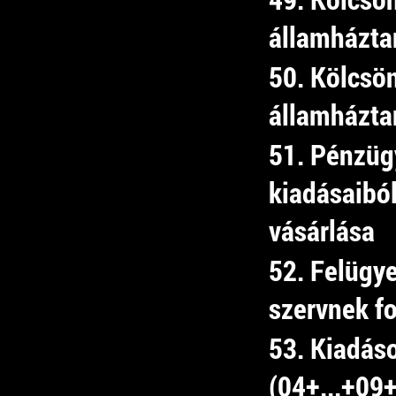
államházta
50. Kölcsö
államházta
51. Pénzüg
kiadásaibó
vásárlása
52. Felügye
szervnek fo
53. Kiadás
(04+...+09