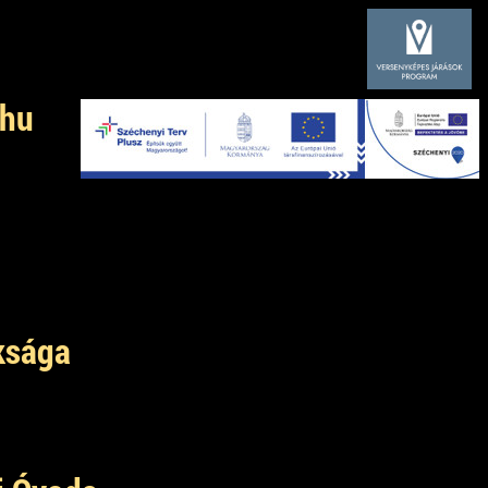
.hu
ksága