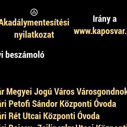
Irány a
Akadálymentesítési
www.kaposvar
nyilatkozat
vi beszámoló
r Megyei Jogú Város Városgondno
ri Petofi Sándor Központi Óvoda
ri Rét Utcai Központi Óvoda