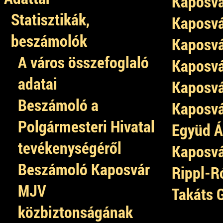
Kaposvá
Statisztikák,
Kaposvá
beszámolók
Kaposvá
A város összefoglaló
Kaposvá
adatai
Kaposvá
Beszámoló a
Kaposvá
Polgármesteri Hivatal
Együd Á
tevékenységéről
Kaposvá
Beszámoló Kaposvár
Rippl-R
MJV
Takáts 
közbiztonságának