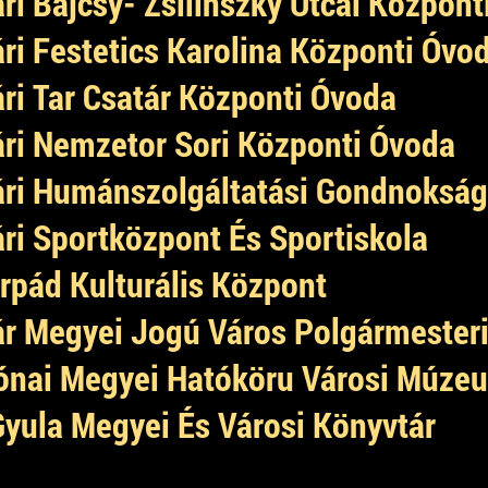
ri Bajcsy- Zsilinszky Utcai Központ
ri Festetics Karolina Központi Óvo
ri Tar Csatár Központi Óvoda
ri Nemzetor Sori Központi Óvoda
ri Humánszolgáltatási Gondnokság
ri Sportközpont És Sportiskola
rpád Kulturális Központ
r Megyei Jogú Város Polgármesteri
ónai Megyei Hatóköru Városi Múze
Gyula Megyei És Városi Könyvtár