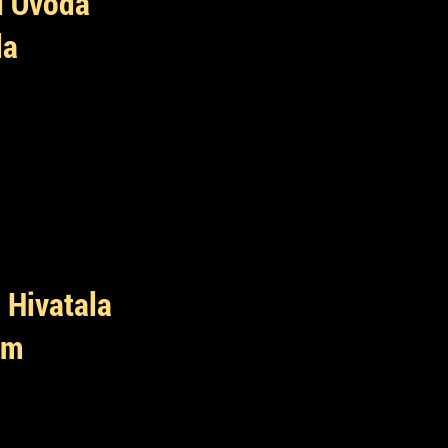
i Óvoda
da
 Hivatala
um