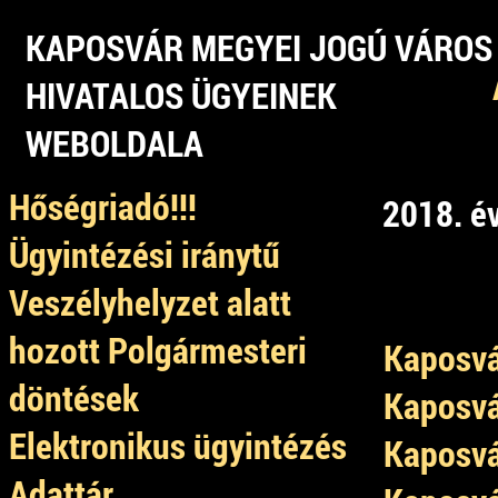
KAPOSVÁR MEGYEI JOGÚ VÁROS
HIVATALOS ÜGYEINEK
WEBOLDALA
Hőségriadó!!!
2018. é
Ügyintézési iránytű
Veszélyhelyzet alatt
hozott Polgármesteri
Kaposvá
döntések
Kaposvá
Elektronikus ügyintézés
Kaposvá
Adattár