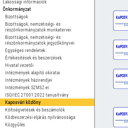
Lakossági információk
Önkormányzat
Bizottságok
Bizottságok, nemzetiségi- és
részönkormányzatok munkatervei
Bizottságok, nemzetiségi- és
részönkormányzatok jegyzőkönyvei
Egységes rendeletek
Értékesítések és beszerzések
Hivatal vezetői
Intézmények alapító okiratai
Intézmények házirendjei
Intézmények SZMSZ-ei
ISO/IEC 27001:2022 tanusítvány
Kaposvári közlöny
Költségvetések és beszámolók
Közbeszerzési eljárás nyilvánossága
Közgyűlés