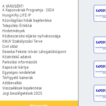
A VÁROSÉRT!
A Kaposváriak Programja - 2024
HungAIRy LIFE IP
Közvilágítási hibák bejelentése
Települési Értéktár
Hirdetmények
Közbeszerzési eljárás nyilvánossága
KMJV Szabályozási Terve
Civil oldal
Desedai Fekete István Látogatóközpont
Közérdekű adatok
Parkolási információk
Kaposvár kártya
Egységes rendeletek
Térfigyelő kamerák
Adóbevallás
Visszaélések bejelentése
Jogi beszélgetések 2025