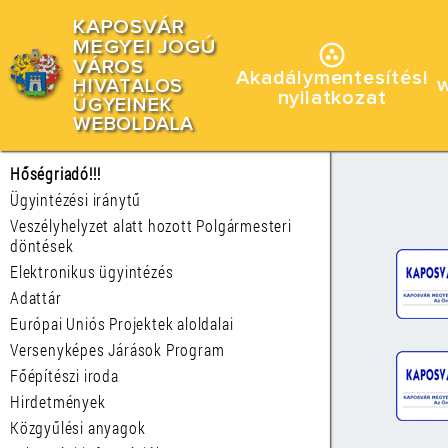
KAPOSVÁR
MEGYEI JOGÚ
VÁROS
Akadálymentesítési
HIVATALOS
nyilatkozat
ÜGYEINEK
WEBOLDALA
Hőségriadó!!!
Ügyintézési iránytű
Veszélyhelyzet alatt hozott Polgármesteri
döntések
Elektronikus ügyintézés
Adattár
Európai Uniós Projektek aloldalai
Versenyképes Járások Program
Főépítészi iroda
Hirdetmények
Közgyűlési anyagok