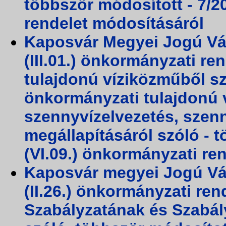
többször módosított - 7/20
rendelet módosításáról
Kaposvár Megyei Jogú Vá
(III.01.) önkormányzati r
tulajdonú víziközműből szo
önkormányzati tulajdonú v
szennyvízelvezetés, szenny
megállapításáról szóló - t
(VI.09.) önkormányzati re
Kaposvár megyei Jogú Vá
(II.26.) önkormányzati re
Szabályzatának és Szabál