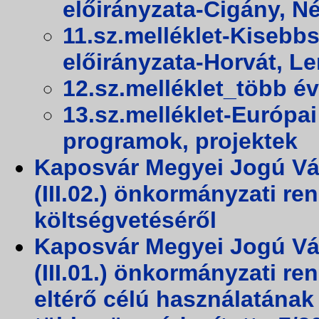
előirányzata-Cigány, N
11.sz.melléklet-Kiseb
előirányzata-Horvát, L
12.sz.melléklet_több év
13.sz.melléklet-Európa
programok, projektek
Kaposvár Megyei Jogú Vá
(III.02.) önkormányzati r
költségvetéséről
Kaposvár Megyei Jogú Vá
(III.01.) önkormányzati re
eltérő célú használatának 