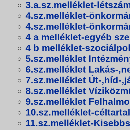
3.a.sz.melléklet-létszá
4.sz.melléklet-önkormá
4.sz.melléklet-önkormá
4 a melléklet-egyéb sz
4 b melléklet-szociálpol
5.sz.melléklet Intézmén
6.sz.melléklet Lakás-,n
7.sz.melléklet Út-,híd-,j
8.sz.melléklet Víziközm
9.sz.melléklet Felhalm
10.sz.melléklet-céltart
11.sz.melléklet-Kiseb