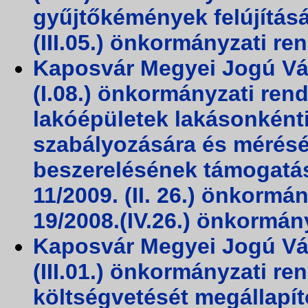
gyűjtőkémények felújítás
(III.05.) önkormányzati re
Kaposvár Megyei Jogú Vá
(I.08.) önkormányzati rend
lakóépületek lakásonként
szabályozására és mérésé
beszerelésének támogatá
11/2009. (II. 26.) önkormá
19/2008.(IV.26.) önkormán
Kaposvár Megyei Jogú Vá
(III.01.) önkormányzati r
költségvetését megállapító