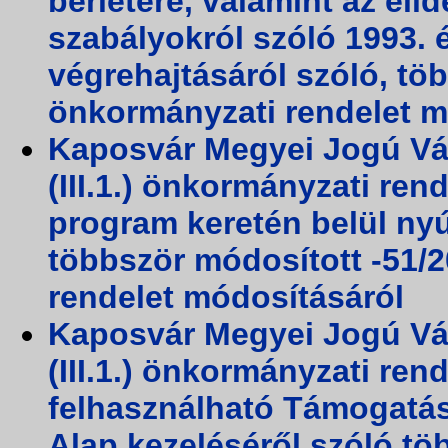
bérletére, valamint az el
szabályokról szóló 1993. é
végrehajtásáról szóló, töb
önkormányzati rendelet m
Kaposvár Megyei Jogú Vá
(III.1.) önkormányzati ren
program keretén belül nyú
többször módosított -51/2
rendelet módosításáról
Kaposvár Megyei Jogú Vá
(III.1.) önkormányzati ren
felhasználható Támogatás
Alap kezeléséről szóló tö