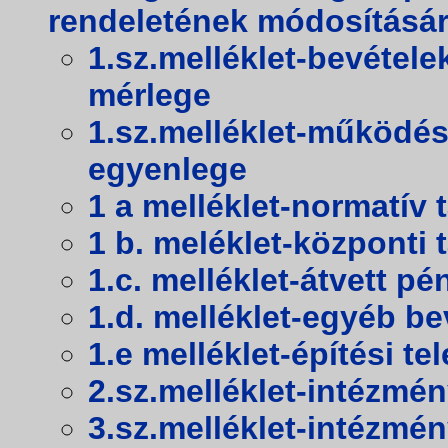
rendeletének módosításár
1.sz.melléklet-bevétel
mérlege
1.sz.melléklet-működés
egyenlege
1 a melléklet-normatív
1 b. meléklet-központi
1.c. melléklet-átvett p
1.d. melléklet-egyéb be
1.e melléklet-építési te
2.sz.melléklet-intézmén
3.sz.melléklet-intézmé