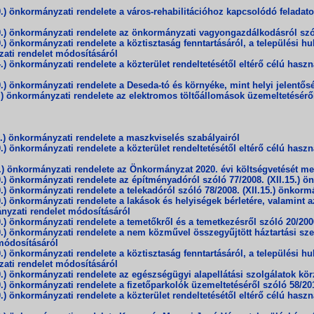
önkormányzati rendelete a város-rehabilitációhoz kapcsolódó feladatok e
) önkormányzati rendelete az önkormányzati vagyongazdálkodásról szóló
önkormányzati rendelete a köztisztaság fenntartásáról, a települési hull
zati rendelet módosításáról
nkormányzati rendelete a közterület rendeltetésétől eltérő célú használ
 önkormányzati rendelete a Deseda-tó és környéke, mint helyi jelentősé
önkormányzati rendelete az elektromos töltőállomások üzemeltetéséről s
) önkormányzati rendelete a maszkviselés szabályairól
nkormányzati rendelete a közterület rendeltetésétől eltérő célú használ
 önkormányzati rendelete az Önkormányzat 2020. évi költségvetését megá
) önkormányzati rendelete az építményadóról szóló 77/2008. (XII.15.) ö
 önkormányzati rendelete a telekadóról szóló 78/2008. (XII.15.) önkorm
 önkormányzati rendelete a lakások és helyiségek bérletére, valamint a
ányzati rendelet módosításáról
 önkormányzati rendelete a temetőkről és a temetkezésről szóló 20/2000
 önkormányzati rendelete a nem közművel összegyűjtött háztartási szenn
 módosításáról
önkormányzati rendelete a köztisztaság fenntartásáról, a települési hull
zati rendelet módosításáról
 önkormányzati rendelete az egészségügyi alapellátási szolgálatok körze
 önkormányzati rendelete a fizetőparkolók üzemeltetéséről szóló 58/201
önkormányzati rendelete a közterület rendeltetésétől eltérő célú használ