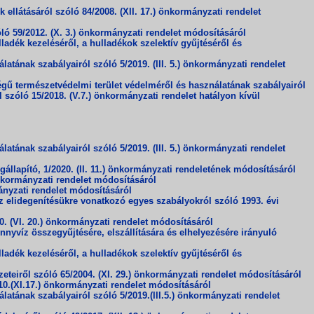
llátásáról szóló 84/2008. (XII. 17.) önkormányzati rendelet
 59/2012. (X. 3.) önkormányzati rendelet módosításáról
adék kezeléséről, a hulladékok szelektív gyűjtéséről és
atának szabályairól szóló 5/2019. (III. 5.) önkormányzati rendelet
gű természetvédelmi terület védelméről és használatának szabályairól
zóló 15/2018. (V.7.) önkormányzati rendelet hatályon kívül
atának szabályairól szóló 5/2019. (III. 5.) önkormányzati rendelet
llapító, 1/2020. (II. 11.) önkormányzati rendeletének módosításáról
nkormányzati rendelet módosításáról
ányzati rendelet módosításáról
z elidegenítésükre vonatkozó egyes szabályokról szóló 1993. évi
. (VI. 20.) önkormányzati rendelet módosításáról
yvíz összegyűjtésére, elszállítására és elhelyezésére irányuló
adék kezeléséről, a hulladékok szelektív gyűjtéséről és
teiről szóló 65/2004. (XI. 29.) önkormányzati rendelet módosításáról
0.(XI.17.) önkormányzati rendelet módosításáról
atának szabályairól szóló 5/2019.(III.5.) önkormányzati rendelet