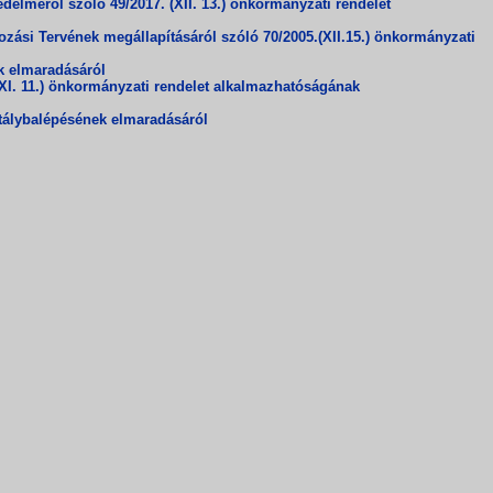
lméről szóló 49/2017. (XII. 13.) önkormányzati rendelet
ási Tervének megállapításáról szóló 70/2005.(XII.15.) önkormányzati
k elmaradásáról
XI. 11.) önkormányzati rendelet alkalmazhatóságának
tálybalépésének elmaradásáról