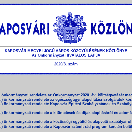
KAPOSVÁR MEGYEI JOGÚ VÁROS KÖZGYŰLÉSÉNEK KÖZLÖNYE
Az Önkormányzat HIVATALOS LAPJA
2020/3. szám
nkormányzati rendelete az Önkormányzat 2020. évi költségvetését megáll
 önkormányzati rendelete az egészségügyi alapellátási szolgálatok körze
) önkormányzati rendelete Kaposvár Építési Szabályzatának és Szabályoz
 önkormányzati rendelete a kitüntetések és díjak alapításáról és adomán
 önkormányzati rendelete a közösségi együttélés alapvető szabályairól s
önkormányzati rendelete a Kaposvár számít rád program keretén belül 