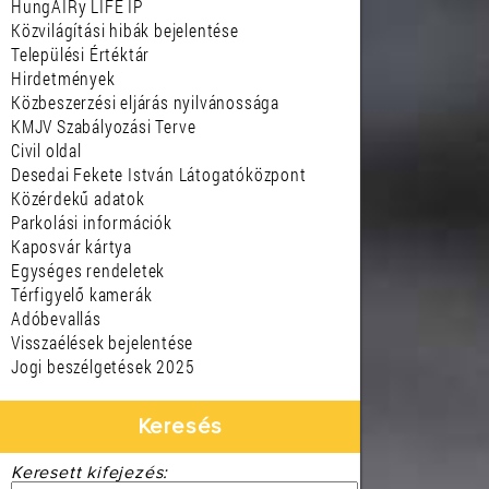
HungAIRy LIFE IP
Közvilágítási hibák bejelentése
Települési Értéktár
Hirdetmények
Közbeszerzési eljárás nyilvánossága
KMJV Szabályozási Terve
Civil oldal
Desedai Fekete István Látogatóközpont
Közérdekű adatok
Parkolási információk
Kaposvár kártya
Egységes rendeletek
Térfigyelő kamerák
Adóbevallás
Visszaélések bejelentése
Jogi beszélgetések 2025
Keresés
Keresett kifejezés: