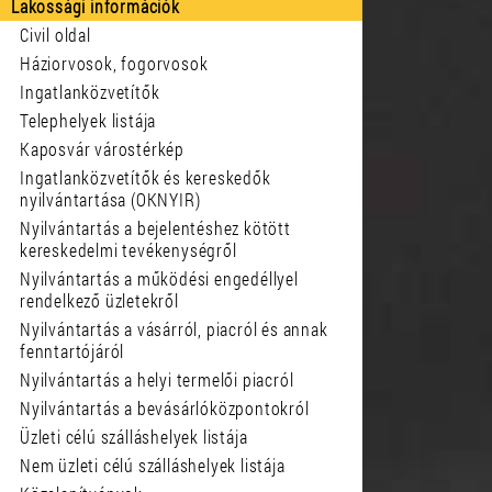
Lakossági információk
Civil oldal
Háziorvosok, fogorvosok
Ingatlanközvetítők
Telephelyek listája
Kaposvár várostérkép
Ingatlanközvetítők és kereskedők
nyilvántartása (OKNYIR)
Nyilvántartás a bejelentéshez kötött
kereskedelmi tevékenységről
Nyilvántartás a működési engedéllyel
rendelkező üzletekről
Nyilvántartás a vásárról, piacról és annak
fenntartójáról
Nyilvántartás a helyi termelői piacról
Nyilvántartás a bevásárlóközpontokról
Üzleti célú szálláshelyek listája
Nem üzleti célú szálláshelyek listája