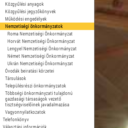
Közgyűlési anyagok
Közgyűlési jegyzőkönyvek
Működési engedélyek
Nemzetiségi önkormányzatok
Roma Nemzetiségi Önkormányzat
Horvát Nemzetiségi Önkormányzat
Lengyel Nemzetiségi Önkormányzat
Német Nemzetiségi Önkormányzat
Ukrán Nemzetiségi Önkormányzat
Óvodák beiratási körzetei
Társulások
Településrészi önkormányzatok
Többségi önkormányzati tulajdonú
gazdasági társaságok vezető
tisztségviselőinek javadalmazása
Vagyonnyilatkozatok
Telefonkönyv
Választási információk