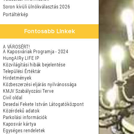
Soron kívüli ülnökválasztás 2026
Portáltérkép
Fontosabb Linkek
A VÁROSÉRT!
A Kaposváriak Programja - 2024
HungAIRy LIFE IP
Közvilágítási hibák bejelentése
Települési Értéktár
Hirdetmények
Közbeszerzési eljárás nyilvánossága
KMJV Szabályozási Terve
Civil oldal
Desedai Fekete István Látogatóközpont
Közérdekű adatok
Parkolási információk
Kaposvár kártya
Egységes rendeletek