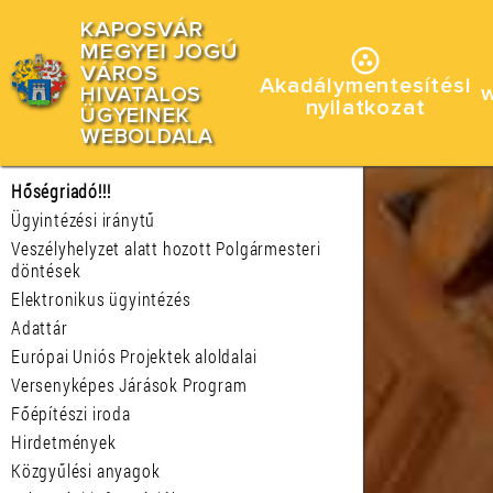
KAPOSVÁR
MEGYEI JOGÚ
VÁROS
Akadálymentesítési
HIVATALOS
nyilatkozat
ÜGYEINEK
WEBOLDALA
Hőségriadó!!!
Ügyintézési iránytű
Veszélyhelyzet alatt hozott Polgármesteri
döntések
Elektronikus ügyintézés
Adattár
Európai Uniós Projektek aloldalai
Versenyképes Járások Program
Főépítészi iroda
Hirdetmények
Közgyűlési anyagok