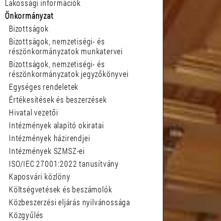
Lakossági információk
Önkormányzat
Bizottságok
Bizottságok, nemzetiségi- és
részönkormányzatok munkatervei
Bizottságok, nemzetiségi- és
részönkormányzatok jegyzőkönyvei
Egységes rendeletek
Értékesítések és beszerzések
Hivatal vezetői
Intézmények alapító okiratai
Intézmények házirendjei
Intézmények SZMSZ-ei
ISO/IEC 27001:2022 tanusítvány
Kaposvári közlöny
Költségvetések és beszámolók
Közbeszerzési eljárás nyilvánossága
Közgyűlés