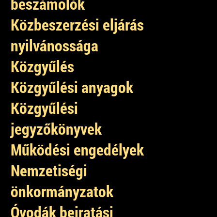
beszámolók
Közbeszerzési eljárás
nyilvánossága
Közgyűlés
Közgyűlési anyagok
Közgyűlési
jegyzőkönyvek
Működési engedélyek
Nemzetiségi
önkormányzatok
Óvodák beiratási