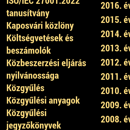
ISO/IEC 27001:2022
2016. é
tanusítvány
2015. é
Kaposvári közlöny
2014. é
Költségvetések és
2013. é
beszámolók
2012. é
Közbeszerzési eljárás
nyilvánossága
2011. é
Közgyűlés
2010. é
Közgyűlési anyagok
2009. é
Közgyűlési
2008. é
jegyzőkönyvek