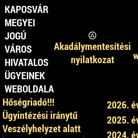
KAPOSVÁR
MEGYEI
JOGÚ
Akadálymentesítési
VÁROS
w
nyilatkozat
HIVATALOS
ÜGYEINEK
WEBOLDALA
Hőségriadó!!!
2026. é
Ügyintézési iránytű
2025. é
Veszélyhelyzet alatt
2024. é