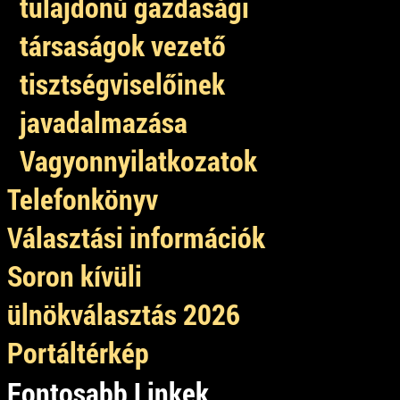
tulajdonú gazdasági
társaságok vezető
tisztségviselőinek
javadalmazása
Vagyonnyilatkozatok
Telefonkönyv
Választási információk
Soron kívüli
ülnökválasztás 2026
Portáltérkép
Fontosabb Linkek