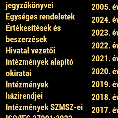
jegyzőkönyvei
2005. é
Egységes rendeletek
2024. é
Értékesítések és
2023. é
beszerzések
2022. é
Hivatal vezetői
2021. é
Intézmények alapító
2020. é
okiratai
2019. é
Intézmények
házirendjei
2018. é
Intézmények SZMSZ-ei
2017. é