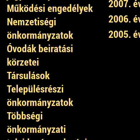
2007. é
Működési engedélyek
2006. é
Nemzetiségi
2005. é
önkormányzatok
Óvodák beiratási
körzetei
Társulások
Településrészi
önkormányzatok
Többségi
önkormányzati