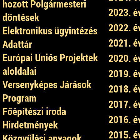
hozott Polgármesteri
2023. é
döntések
2022. é
Elektronikus ügyintézés
2021. é
Adattár
Európai Uniós Projektek
2020. é
aloldalai
2019. é
Versenyképes Járások
2018. é
Program
2017. é
Főépítészi iroda
2016. é
Hirdetmények
2015. é
Közgyűlési anyagok