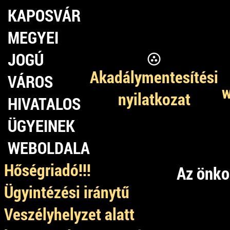
KAPOSVÁR
MEGYEI
JOGÚ
Akadálymentesítési
VÁROS
w
nyilatkozat
HIVATALOS
ÜGYEINEK
WEBOLDALA
Hőségriadó!!!
Az önko
Ügyintézési iránytű
Veszélyhelyzet alatt