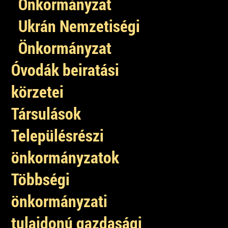
Önkormányzat
Ukrán Nemzetiségi
Önkormányzat
Óvodák beiratási
körzetei
Társulások
Településrészi
önkormányzatok
Többségi
önkormányzati
tulajdonú gazdasági