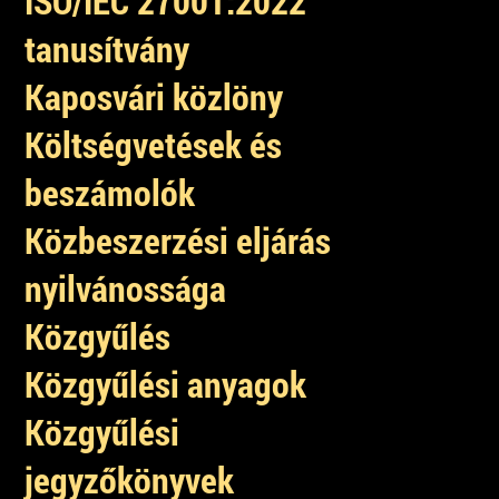
ISO/IEC 27001:2022
tanusítvány
Kaposvári közlöny
Költségvetések és
beszámolók
Közbeszerzési eljárás
nyilvánossága
Közgyűlés
Közgyűlési anyagok
Közgyűlési
jegyzőkönyvek