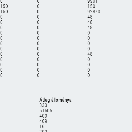
0
0
9901
150
0
150
150
0
92870
0
0
48
0
0
48
0
0
48
0
0
0
0
0
0
0
0
0
0
0
0
0
0
48
0
0
0
0
0
0
0
0
0
0
0
0
Átlag állománya
333
61605
409
409
16
202