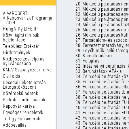
20. Műk.célú pe.átadás nem
21. Műk.célú pe.átadás nem
A VÁROSÉRT!
22. Műk.célú pe.átadás egy
A Kaposváriak Programja
23. Műk.célú pe.átadás pén
- 2024
24. Műk.célú pe.átadás ház
HungAIRy LIFE IP
25. Műk.célú pe.átadás non
26. Műk.célú pe.átadás kül
Közvilágítási hibák
bejelentése
27. Társadalom- és szocpol
28. Tervezett maradvány, e
Települési Értéktár
29. Egyéb műk. célú támog.
Hirdetmények
30. Kamatkiadások
Közbeszerzési eljárás
31. Felujítás
nyilvánossága
32. Intézményi beruházási 
KMJV Szabályozási Terve
33. Beruházások ÁFÁ-ja
Civil oldal
34. Felh.célú pe.átadás kö
35. Felh.célú pe.átadás fej
Desedai Fekete István
36. Felh.célú pe.átadás elk
Látogatóközpont
37. Felh.célú pe.átadás tb 
Közérdekű adatok
38. Felh.célú pe.átadás he
Parkolási információk
39. Felh.célú pe.átadás EU 
Kaposvár kártya
40. Felh.célú pe.átadás EU 
Egységes rendeletek
41. Felh.célú pe.átadás EU 
42. Felh.célú pe.átadás nem
Térfigyelő kamerák
43. Felh.célú pe.átadás nem
Adóbevallás
44. Felh.célú pe.átadás eg