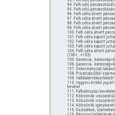
94. Felh.célú pénzeszközátvé
95. Felh.célú pénzeszközát
96. Felh.célra átvett pénze
97. Felh.célra átvett pénze
98. Felh.célra átvett pénze
99. Felh.célra átvett pénze
100. Felh.célra átvett pén
101. Felh.célra kapott jutt
102. Felh.célra kapott jut
103. Felh.célra kapott jutt
104. Felh.célra átvett pénz
(100+...+103)
105. Garancia-, kezességvál
106. Garancia-, kezességvál
107. Önkormányzati lakások,
108. Privatizációból szárm
109. Vállalatértékesítésbő
110. Vagyoni értékű jog ér
bevétel
111. Felhalmozási bevétele
112. Kölcsönök visszatérül
113. Kölcsönök visszatérül
114. Kölcsönök igénybevéte
115. Osztalékok, üzemeltet
116. Pénzügyi befektések b