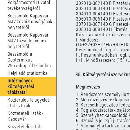
Polgármesteri Hivatal
302010-302140 B Fizetési 
tevékenységéről
303010-303140 C Fizetési 
304010-304140 D Fizetési 
Beszámoló Kaposvár
306010-306140 F Fizetési 
MJV közbiztonságának
307010-307140 G Fizetési 
helyzetéről
308010-308140 H Fizetési 
Közalkalmazottak összesen:
Beszámoló Kaposvár
I. Mindössz
MJV tűzvédelmének
(15+22+32+37+67+83+10
helyzetéről
Részmunkaid. foglalk. köz
Beszámoló a
II. Részmunkaidőben fogl. 
Geotermikus
I.+II. Mindösszesen: (151+.
Workshopról Izlandon
Helyi adó statisztika
35. Költségvetési szerveknél
Intézmények
költségvetési
Megnevezés
táblázatai
1. Rendszeres személyi jut
2. Munkavégzéshez kapcsol
Közterület-felügyeleti
3. Keresetkiegészítés fede
statisztikák
4. Foglalkoztatottak sajáto
Közzétételi listák -
5. Személyhez kapcsolodó k
Kaposvár
6. Szociális jellegű juttatás
7. Állományba tartozó külön
Közzétételi listák -