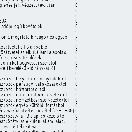
glenes jell. végzett tev. után
0
0
0
SZJA
0
 adójellegű bevételek
0
0
s önk. megillető bírságok és egyéb
0
özátvétel a TB alapoktól
0
zátvétel az elkül.állami alapoktól
0
ések, visszatérülések
0
zponti költségvetési szervtől
0
ezeti kezelésü előirányzattól
0
0
eszközök helyi önkormányzatoktól
0
eszközök pénzügyi vállakozásoktól
0
eszközök háztartásoktól
0
szközök non-profit szervezetektől
0
eszközök nemzetközi szervezetektől
0
szközök egyéb külföldi forrásból
0
nzeszköz-átvétel, bevétel (79+...+88)
0
szközátv. a TB alap. és kezelőitől
0
szközátv. az elkülön. állami alap.
0
 javak értékesítése
0
étel központi költségv. szervtől
0