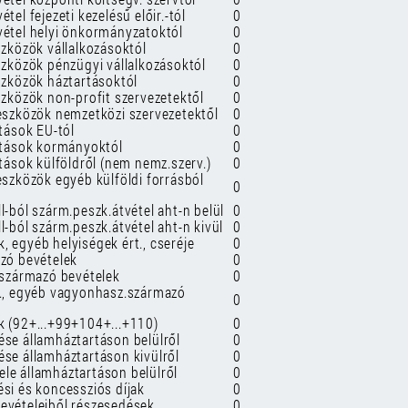
tel fejezeti kezelésű előir.-tól
0
vétel helyi önkormányzatoktól
0
szközök vállalkozásoktól
0
szközök pénzügyi vállalkozásoktól
0
szközök háztartásoktól
0
szközök non-profit szervezetektől
0
zeszközök nemzetközi szervezetektől
0
atások EU-tól
0
tatások kormányoktól
0
atások külföldről (nem nemz.szerv.)
0
eszközök egyéb külföldi forrásból
0
l-ból szárm.peszk.átvétel aht-n belül
0
l-ból szárm.peszk.átvétel aht-n kivül
0
 egyéb helyiségek ért., cseréje
0
azó bevételek
0
l származó bevételek
0
t., egyéb vagyonhasz.származó
0
k (92+...+99+104+...+110)
0
ése államháztartáson belülről
0
ése államháztartáson kivülről
0
le államháztartáson belülről
0
ési és koncessziós díjak
0
evételeiből részesedések
0