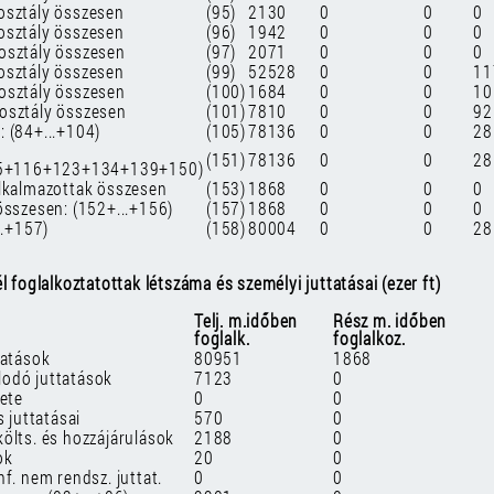
osztály összesen
(95)
2130
0
0
0
osztály összesen
(96)
1942
0
0
0
osztály összesen
(97)
2071
0
0
0
osztály összesen
(99)
52528
0
0
11
osztály összesen
(100)
1684
0
0
10
osztály összesen
(101)
7810
0
0
92
 (84+...+104)
(105)
78136
0
0
28
(151)
78136
0
0
28
5+116+123+134+139+150)
alkalmazottak összesen
(153)
1868
0
0
0
összesen: (152+...+156)
(157)
1868
0
0
0
..+157)
(158)
80004
0
0
28
 foglalkoztatottak létszáma és személyi juttatásai (ezer ft)
Telj. m.időben
Rész m. időben
foglalk.
foglalkoz.
tatások
80951
1868
odó juttatások
7123
0
zete
0
0
s juttatásai
570
0
ölts. és hozzájárulások
2188
0
ok
20
0
f. nem rendsz. juttat.
0
0