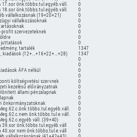
 17.sor önk.többs.tul.egyéb.váll.
0
 18.sor önk.többs.tul.egyéb.váll.
0
éb vállalkozásnak (19+20+21)
0
zügyi vállalkozásoknak
0
tartásoknak
0
-profit szervezeteknek
0
földre
0
 juttatások
0
redmény, tartalék
1347
, kiadások (12+...+16+22+...+28)
1347
0
0
kiadások ÁFA nélkül
0
0
zponti költségvetési szervnek
0
ezeti kezelésű előirányzatnak
0
ülönített állami pénzalapnak
0
alapnak
0
lyi önkormányzatoknak
0
Meg.62.c.önk.többs.tul.egyéb.váll.
0
Meg.62.c.nem önk.többs.tul.e.váll.
0
Meg.62.c.egyéb váll. (39+40)
0
 39.sor önk.többs.tul.egyéb.váll
0
 40.sor nem önk.többs.tul.e.váll
0
yéb vállalkozásoknak (41+42+43)
0