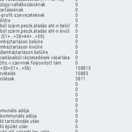
nzügyi vállalkozásoknak
0
ztartásoknak
0
n-profit szervezeteknek
0
földre
0
-ból szárm.peszk.átadás aht-n belül
0
-ból szárm.peszk.átadás aht-n kivül
0
 (31+...+38+44+...+50)
0
amháztartáson belülre
0
amháztartáson kivülre
0
államháztartáson belülre
0
kiadásaiból részesedések vásárlása
0
ölts.-i szervnek folyosított tám.
0
9+30+51+...+56)
158815
evételek
10883
érülések
3811
0
0
0
0
0
mmunális adója
0
 kommunális adója
0
dó tartózkodás után
0
dó épület után
0
ndó jell. végzett tev. után
0