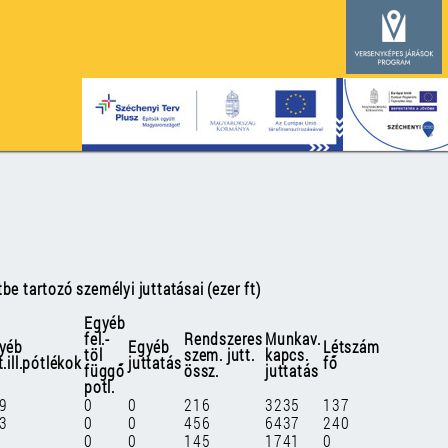
e tartozó személyi juttatásai (ezer ft)
Egyéb
fel.-
Rendszeres
Munkav.
yéb
Egyéb
Létszám
töl
szem. jutt.
kapcs.
.ill.pótlékok
juttatás
fő
függő
össz.
juttatás
potl.
9
0
0
216
3235
137
3
0
0
456
6437
240
0
0
145
1741
0