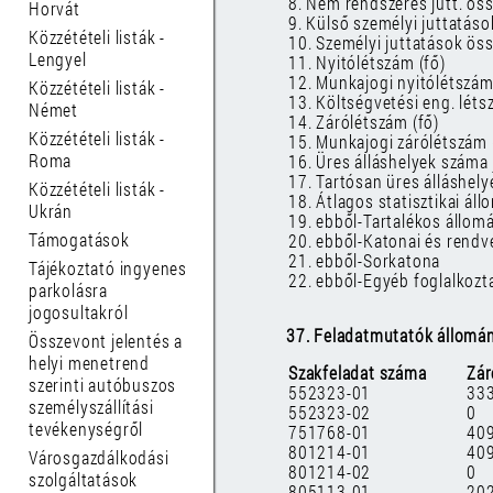
8. Nem rendszeres jutt. ös
Horvát
9. Külső személyi juttatáso
Közzétételi listák -
10. Személyi juttatások ös
Lengyel
11. Nyitólétszám (fő)
12. Munkajogi nyitólétszám
Közzétételi listák -
13. Költségvetési eng. léts
Német
14. Zárólétszám (fő)
Közzétételi listák -
15. Munkajogi zárólétszám 
Roma
16. Üres álláshelyek száma 
17. Tartósan üres álláshel
Közzétételi listák -
18. Átlagos statisztikai áll
Ukrán
19. ebből-Tartalékos állom
Támogatások
20. ebből-Katonai és rendvé
21. ebből-Sorkatona
Tájékoztató ingyenes
22. ebből-Egyéb foglalkozt
parkolásra
jogosultakról
37. Feladatmutatók állomá
Összevont jelentés a
helyi menetrend
Szakfeladat száma
Zár
szerinti autóbuszos
552323-01
33
személyszállítási
552323-02
0
tevékenységről
751768-01
40
801214-01
40
Városgazdálkodási
801214-02
0
szolgáltatások
805113-01
20