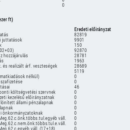
0
zer ft)
Eredeti előirányzat
tatás
82819
 juttatások
9901
k
150
+02+03)
92870
z hozzájárulás
28781
ás
1963
 és realizált árf. veszteségek
28689
5119
amatkiadások nélkül)
0
sszafizetése
0
atásai
46
ponti költségvetési szervnek
0
zeti kezelésű előirányzatnak
0
lönített állami pénzalapnak
0
alapnak
0
lyi önkormányzatoknak
0
Meg.62.c.önk.többs.tul.egyéb váll.
0
Meg.62.c.nem.önk.többs.tul.e.váll.
0
Meg.62.c.egyéb váll. (17+18)
0