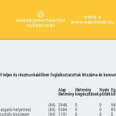
Irány a
Akadálymentesítési
www.kaposvar.hu
nyilatkozat
l teljes és részmunkaidőben foglalkoztatottak létszáma és keresetb
Alap
Illetmény
Nyelv
Eg
illetmény
kiegészítések
pótlék
köt
(84)
2646
0
0
58
gazgató-helyettes)
(85)
5584
0
0
85
osztály összesen
(94)
1741
0
0
0