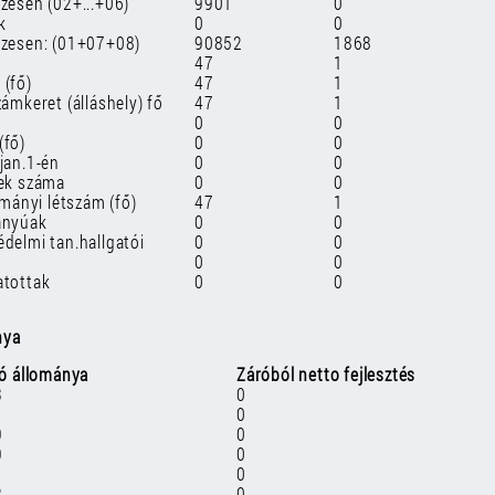
szesen (02+...+06)
9901
0
k
0
0
szesen: (01+07+08)
90852
1868
47
1
 (fő)
47
1
zámkeret (álláshely) fő
47
1
0
0
(fő)
0
0
jan.1-én
0
0
yek száma
0
0
ományi létszám (fő)
47
1
ányúak
0
0
delmi tan.hallgatói
0
0
0
0
atottak
0
0
nya
ó állománya
Záróból netto fejlesztés
3
0
0
9
0
9
0
0
2
0