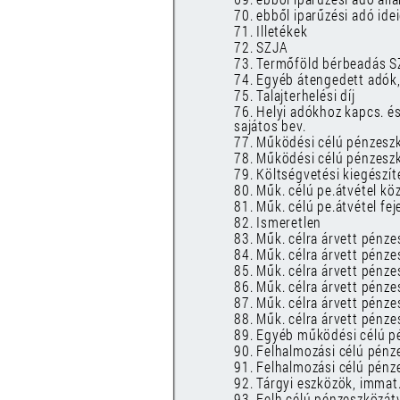
70. ebből iparűzési adó idei
71. Illetékek
72. SZJA
73. Termőföld bérbeadás 
74. Egyéb átengedett adók,
75. Talajterhelési díj
76. Helyi adókhoz kapcs. é
sajátos bev.
77. Működési célú pénzeszk
78. Működési célú pénzeszkö
79. Költségvetési kiegészít
80. Műk. célú pe.átvétel kö
81. Műk. célú pe.átvétel fej
82. Ismeretlen
83. Műk. célra árvett pénz
84. Műk. célra árvett pénz
85. Műk. célra árvett pénz
86. Műk. célra árvett pénze
87. Műk. célra árvett pénz
88. Műk. célra árvett pénze
89. Egyéb működési célú pé
90. Felhalmozási célú pénze
91. Felhalmozási célú pénze
92. Tárgyi eszközök, immat.
93. Felh.célú pénzeszközátv