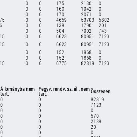
0
0
175
2130
0
0
0
160
1942
0
0
0
170
2071
0
75
0
0
4659
53703
5802
6
0
0
138
1790
201
0
0
504
7902
743
15
0
0
6623
80951
7123
15
0
0
6623
80951
7123
0
0
152
1868
0
0
0
152
1868
0
15
0
0
6775
82819
7123
Állományba nem
Fegyv. rendv. sz. áll. nem
Összesen
tart.
tart.
0
0
82819
0
0
7123
0
0
0
0
0
570
0
0
2188
0
0
20
0
0
0