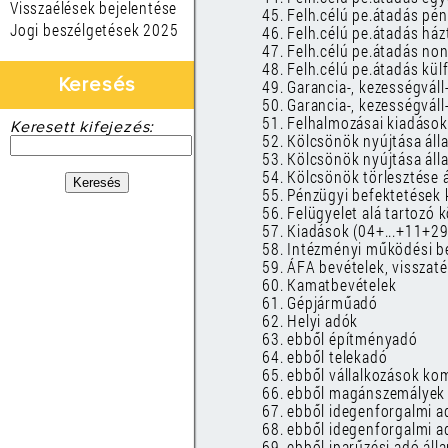
Visszaélések bejelentése
45. Felh.célú pe.átadás pé
Jogi beszélgetések 2025
46. Felh.célú pe.átadás há
47. Felh.célú pe.átadás no
48. Felh.célú pe.átadás kül
Keresés
49. Garancia-, kezességváll
50. Garancia-, kezességváll
51. Felhalmozásai kiadások
Keresett kifejezés:
52. Kölcsönök nyújtása áll
53. Kölcsönök nyújtása áll
54. Kölcsönök törlesztése 
55. Pénzügyi befektetések 
56. Felügyelet alá tartozó k
57. Kiadások (04+...+11+2
58. Intézményi működési b
59. ÁFA bevételek, visszat
60. Kamatbevételek
61. Gépjárműadó
62. Helyi adók
63. ebből építményadó
64. ebből telekadó
65. ebből vállalkozások ko
66. ebből magánszemályek
67. ebből idegenforgalmi a
68. ebből idegenforgalmi a
69. ebből iparűzési adó álla