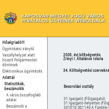
KAPOSVÁR MEGYEI JOGÚ VÁROS
HIVATALOS ÜGYEINEK WEBOLDALA
Hőségriadó!!!
Ügyintézési iránytű
2005. évi költségvetés
Veszélyhelyzet alatt
Zrinyi I. Általános Iskola
hozott Polgármesteri
döntések
34. Költségvetési szervekné
Elektronikus ügyintézés
Adattár
Statisztikák,
Besorolási osztály
beszámolók
A város összefoglaló
31 Igazgató (Főigazgató)
adatai
31 Igazgató-helyettes (Fői
Beszámoló a
301010-301140 A Fizetési 