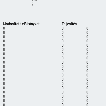
9
Módosított előirányzat
Teljesítés
0
0
0
0
0
0
0
0
0
0
0
0
0
0
0
0
0
0
0
0
0
0
0
0
0
0
0
0
0
0
0
0
0
0
0
0
0
0
0
0
0
0
0
0
0
0
0
0
0
0
0
0
0
0
0
0
0