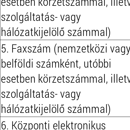
esetben körzetszámmal, illet
szolgáltatás- vagy
hálózatkijelölő számmal)
5. Faxszám (nemzetközi vag
belföldi számként, utóbbi
esetben körzetszámmal, illet
szolgáltatás- vagy
hálózatkijelölő számmal)
6. Központi elektronikus