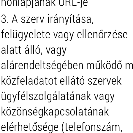
honlapjának URL-je
3. A szerv irányítása,
felügyelete vagy ellenőrzése
alatt álló, vagy
alárendeltségében működő 
közfeladatot ellátó szervek
ügyfélszolgálatának vagy
közönségkapcsolatának
elérhetősége (telefonszám,