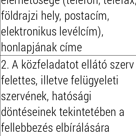
földrajzi hely, postacím,
elektronikus levélcím),
honlapjának címe
2. A közfeladatot ellátó szerv
felettes, illetve felügyeleti
szervének, hatósági
döntéseinek tekintetében a
fellebbezés elbírálására