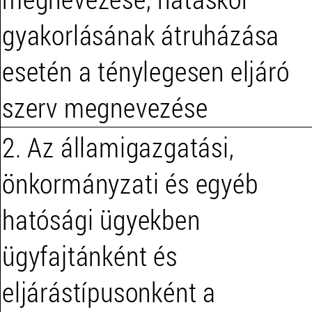
gyakorlásának átruházása
esetén a ténylegesen eljáró
szerv megnevezése
2. Az államigazgatási,
önkormányzati és egyéb
hatósági ügyekben
ügyfajtánként és
eljárástípusonként a