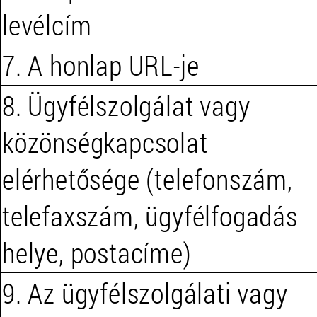
levélcím
7. A honlap URL-je
8. Ügyfélszolgálat vagy
közönségkapcsolat
elérhetősége (telefonszám,
telefaxszám, ügyfélfogadás
helye, postacíme)
9. Az ügyfélszolgálati vagy