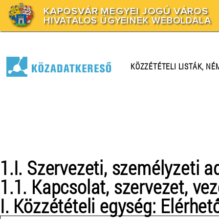
KAPOSVÁR MEGYEI JOGÚ VÁROS
HIVATALOS ÜGYEINEK WEBOLDALA
KÖZZÉTÉTELI LISTÁK, N
1.I. Szervezeti, személyzeti a
1.1. Kapcsolat, szervezet, ve
I. Közzétételi egység: Elérhe