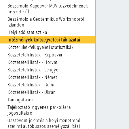
Beszámoló Kaposvár MJV tűzvédelmének
helyzetéről
Beszámoló a Geotermikus Workshopról
Izlandon
Helyi adó statisztika
Intézmények költségvetési táblázatai
Közterület-felügyeleti statisztikák
Közzétételi listák - Kaposvár
Közzétételi listák - Horvát
Közzétételi listák - Lengyel
Közzétételi listák - Német
Közzétételi listák - Roma
Közzétételi listák - Ukrán
Támogatások
Tájékoztató ingyenes parkolásra
jogosultakról
Összevont jelentés a helyi menetrend
szerinti autóbuszos személyszállítási