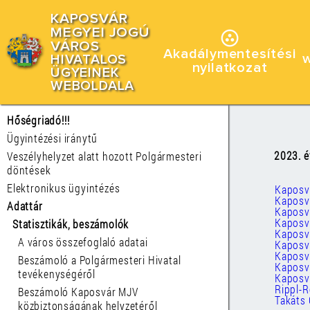
KAPOSVÁR
MEGYEI JOGÚ
VÁROS
Akadálymentesítési
HIVATALOS
nyilatkozat
ÜGYEINEK
WEBOLDALA
Hőségriadó!!!
Ügyintézési iránytű
2023. é
Veszélyhelyzet alatt hozott Polgármesteri
döntések
Elektronikus ügyintézés
Kaposv
Kaposvá
Adattár
Kaposvá
Kaposvá
Statisztikák, beszámolók
Kaposvá
A város összefoglaló adatai
Kaposv
Kaposv
Beszámoló a Polgármesteri Hivatal
Kaposvá
tevékenységéről
Kaposvá
Rippl-
Beszámoló Kaposvár MJV
Takáts 
közbiztonságának helyzetéről