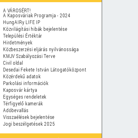
A VÁROSÉRT!
A Kaposváriak Programja - 2024
HungAIRy LIFE IP
Közvilágítási hibák bejelentése
Települési Értéktár
Hirdetmények
Közbeszerzési eljárás nyilvánossága
KMJV Szabályozási Terve
Civil oldal
Desedai Fekete István Látogatóközpont
Közérdekű adatok
Parkolási információk
Kaposvár kártya
Egységes rendeletek
Térfigyelő kamerák
Adóbevallás
Visszaélések bejelentése
Jogi beszélgetések 2025