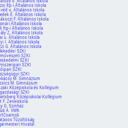
faludy u. Általános Iskola
zsi ltp-i Általános Iskola
véd u. Általános Iskola
edek E. Általános Iskola
Rákoczi F. Általános Iskola
onári Általános Iskola
i ltp-i Általános Iskola
ály Z. Általános Iskola
si u. Általános Iskola
yi I. Általános Iskola
czi G. Általános Iskola
lekedési SZKI
rművészeti SZKI
eskedelmi SZKI
lmiszeripari SZKI
tőipari SZKI
észségügyi SZKI
nkácsy M. Gimnázium
ncsics M. Gimnázium
zaki Középiskola és Kollégium
zgazdasági SZKI
belsberg Középiskolai Kollégium
zt F. Zeneiskola
ky G. Színház
yüd Á. VMK
ortCsarnok
atásos Tűzoltóság
gármesteri Hivatal