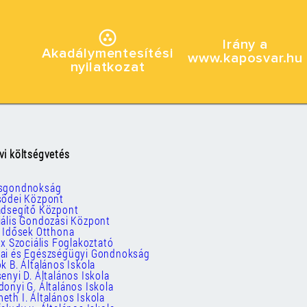
Irány a
Akadálymentesítési
www.kaposvar.hu
nyilatkozat
vi költségvetés
osgondnokság
södei Központ
ádsegítő Központ
iális Gondozási Központ
t Idősek Otthona
tex Szociális Foglakoztató
dai és Egészségügyi Gondnokság
ók B. Általános Iskola
senyi D. Általános Iskola
donyi G. Általános Iskola
eth I. Általános Iskola