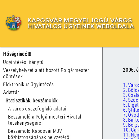
KAPOSVÁR MEGYEI JOGÚ VÁROS
HIVATALOS ÜGYEINEK WEBOLDALA
Hőségriadó!!!
Ügyintézési iránytű
2005. é
Veszélyhelyzet alatt hozott Polgármesteri
döntések
Elektronikus ügyintézés
1. Vár
2. Bölc
Adattár
3. Csal
4. Szoc
Statisztikák, beszámolók
5. Lige
A város összefoglaló adatai
6. Stíl
7. Óvo
Beszámoló a Polgármesteri Hivatal
8. Bart
tevékenységéről
9. Berz
10. Gár
Beszámoló Kaposvár MJV
11. Ném
közbiztonságának helyzetéről