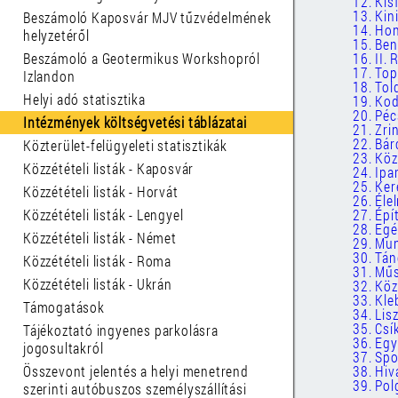
12. Kis
13. Kini
Beszámoló Kaposvár MJV tűzvédelmének
14. Hon
helyzetéről
15. Ben
Beszámoló a Geotermikus Workshopról
16. II. 
17. Top
Izlandon
18. Told
Helyi adó statisztika
19. Kod
20. Péc
Intézmények költségvetési táblázatai
21. Zrin
22. Bár
Közterület-felügyeleti statisztikák
23. Köz
Közzétételi listák - Kaposvár
24. Ipa
25. Ker
Közzétételi listák - Horvát
26. Éle
Közzétételi listák - Lengyel
27. Épí
28. Eg
Közzétételi listák - Német
29. Mu
30. Tá
Közzétételi listák - Roma
31. Műs
Közzétételi listák - Ukrán
32. Kö
33. Kle
Támogatások
34. Lis
35. Csí
Tájékoztató ingyenes parkolásra
36. Eg
jogosultakról
37. Sp
Összevont jelentés a helyi menetrend
38. Hiv
39. Pol
szerinti autóbuszos személyszállítási