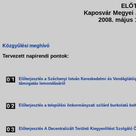
ELŐ
Kaposvár Megyei 
2008. május 
Közgyűlési meghívó
Tervezett napirendi pontok:
Előterjesztés a Széchenyi István Kereskedelmi és Vendéglátói
támogatás lemondásáról
Előterjesztés a települési önkormányzati szilárd burkolatú bel
Előterjesztés A Decentralizált Területi Kiegyenlítést Szolgál