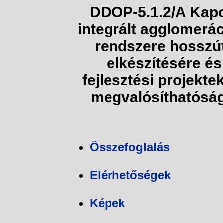
DDOP-5.1.2/A Kap
integrált agglomerá
rendszere hosszút
elkészítésére é
fejlesztési projekt
megvalósíthatóság
Összefoglalás
Elérhetőségek
Képek