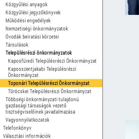
Közgyűlési anyagok
Közgyűlési jegyzőkönyvek
Működési engedélyek
Nemzetiségi önkormányzatok
Óvodák beiratási körzetei
Társulások
Településrészi önkormányzatok
Kaposfüredi Településrészi Önkormányzat
Kaposszentjakabi Településrészi
Önkormányzat
Toponári Településrészi Önkormányzat
Töröcskei Településrészi Önkormányzat
Többségi önkormányzati tulajdonú
gazdasági társaságok vezető
tisztségviselőinek javadalmazása
Vagyonnyilatkozatok
Telefonkönyv
Választási információk