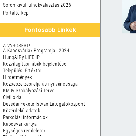
Soron kívüli ülnökválasztás 2026
Portáltérkép
Fontosabb Linkek
A VÁROSÉRT!
A Kaposváriak Programja - 2024
HungAIRy LIFE IP
Közvilágítási hibák bejelentése
Települési Értéktár
Hirdetmények
Közbeszerzési eljárás nyilvánossága
KMJV Szabályozási Terve
Civil oldal
Desedai Fekete István Látogatóközpont
Közérdekű adatok
Parkolási információk
Kaposvár kártya
Egységes rendeletek