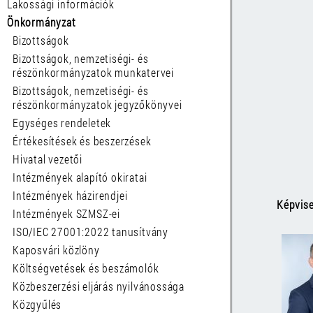
Lakossági információk
Önkormányzat
Bizottságok
Bizottságok, nemzetiségi- és
részönkormányzatok munkatervei
Bizottságok, nemzetiségi- és
részönkormányzatok jegyzőkönyvei
Egységes rendeletek
Értékesítések és beszerzések
Hivatal vezetői
Intézmények alapító okiratai
Intézmények házirendjei
Képvise
Intézmények SZMSZ-ei
ISO/IEC 27001:2022 tanusítvány
Kaposvári közlöny
Költségvetések és beszámolók
Közbeszerzési eljárás nyilvánossága
Közgyűlés