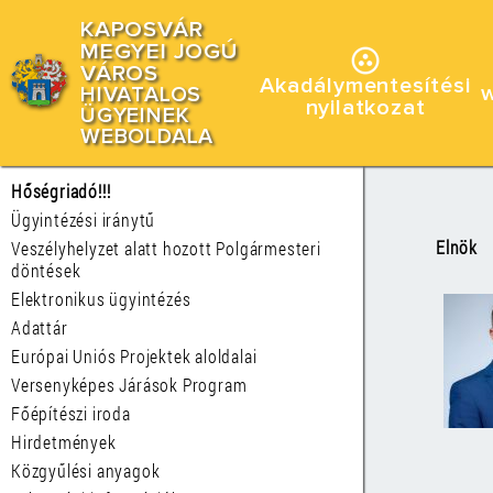
KAPOSVÁR
MEGYEI JOGÚ
VÁROS
Akadálymentesítési
HIVATALOS
nyilatkozat
ÜGYEINEK
WEBOLDALA
Hőségriadó!!!
Ügyintézési iránytű
Elnök
Veszélyhelyzet alatt hozott Polgármesteri
döntések
Elektronikus ügyintézés
Adattár
Európai Uniós Projektek aloldalai
Versenyképes Járások Program
Főépítészi iroda
Hirdetmények
Közgyűlési anyagok