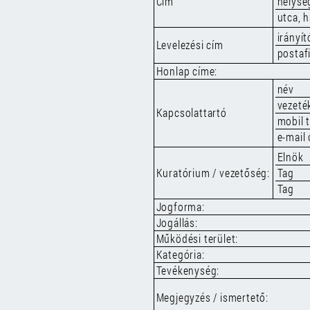
Cím
helysé
utca, 
irányí
Levelezési cím
postaf
Honlap címe:
név
vezeté
Kapcsolattartó
mobil 
e-mail
Elnök
Kuratórium / vezetőség:
Tag
Tag
Jogforma:
Jogállás:
Működési terület:
Kategória:
Tevékenység:
Megjegyzés / ismertető: