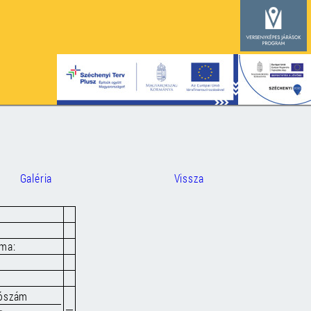
Galéria
Vissza
áma:
tószám