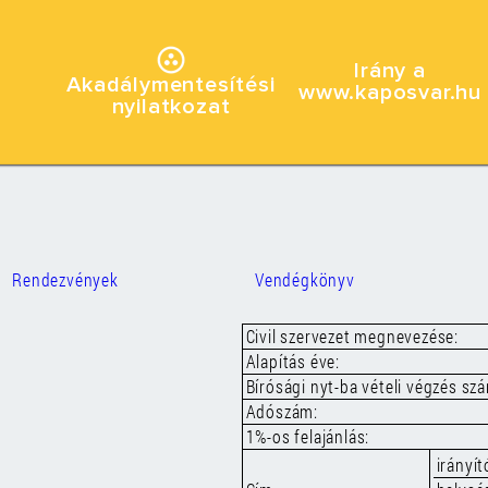
Irány a
Akadálymentesítési
www.kaposvar.hu
nyilatkozat
Rendezvények
Vendégkönyv
Civil szervezet megnevezése:
Alapítás éve:
Bírósági nyt-ba vételi végzés sz
Adószám:
1%-os felajánlás:
irányí