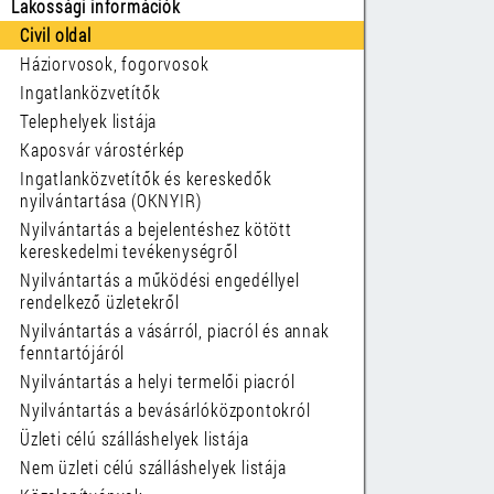
Lakossági információk
Civil oldal
Háziorvosok, fogorvosok
Ingatlanközvetítők
Telephelyek listája
Kaposvár várostérkép
Ingatlanközvetítők és kereskedők
nyilvántartása (OKNYIR)
Nyilvántartás a bejelentéshez kötött
kereskedelmi tevékenységről
Nyilvántartás a működési engedéllyel
rendelkező üzletekről
Nyilvántartás a vásárról, piacról és annak
fenntartójáról
Nyilvántartás a helyi termelői piacról
Nyilvántartás a bevásárlóközpontokról
Üzleti célú szálláshelyek listája
Nem üzleti célú szálláshelyek listája