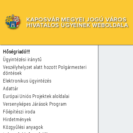
KAPOSVÁR MEGYEI JOGÚ VÁROS
HIVATALOS ÜGYEINEK WEBOLDALA
Hőségriadó!!!
Ügyintézési iránytű
Veszélyhelyzet alatt hozott Polgármesteri
döntések
Elektronikus ügyintézés
Adattár
Európai Uniós Projektek aloldalai
Versenyképes Járások Program
Főépítészi iroda
Hirdetmények
Közgyűlési anyagok