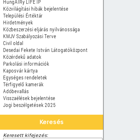
HungAIRy LIFE IP
Közvilágítási hibák bejelentése
Települési Értéktár
Hirdetmények
Közbeszerzési eljárás nyilvánossága
KMJV Szabályozási Terve
Civil oldal
Desedai Fekete István Látogatóközpont
Közérdekű adatok
Parkolási információk
Kaposvár kártya
Egységes rendeletek
Térfigyelő kamerák
Adóbevallás
Visszaélések bejelentése
Jogi beszélgetések 2025
Keresés
Keresett kifejezés: