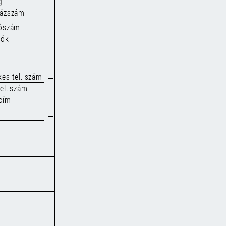
g
házszám
tószám
iók
kes tel. szám
tel. szám
 cím