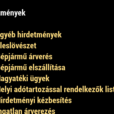
etmények
gyéb hirdetmények
leslövészet
épjármű árverés
épjármű elszállítása
agyatéki ügyek
elyi adótartozással rendelkezők lis
irdetményi kézbesítés
ngatlan árverezés