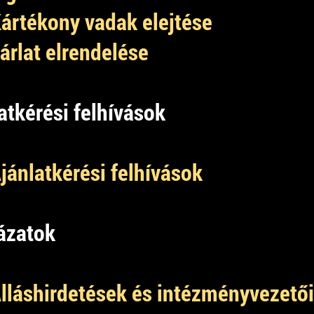
ártékony vadak elejtése
árlat elrendelése
latkérési felhívások
jánlatkérési felhívások
yázatok
lláshirdetések és intézményvezetői