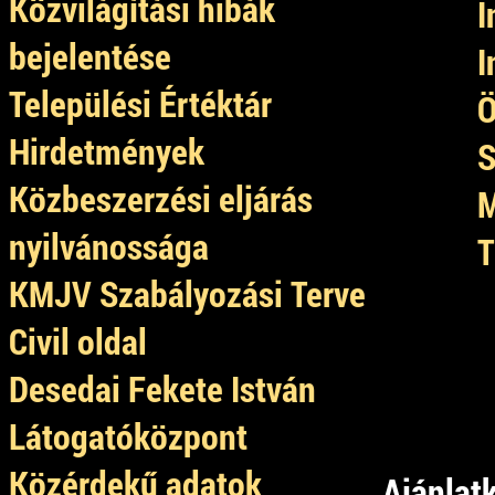
Közvilágítási hibák
I
bejelentése
I
Települési Értéktár
Ö
Hirdetmények
S
Közbeszerzési eljárás
M
nyilvánossága
T
KMJV Szabályozási Terve
Civil oldal
Desedai Fekete István
Látogatóközpont
Közérdekű adatok
Ajánlatk