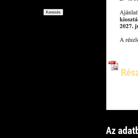
Rés
Kap
16:
Az adatb