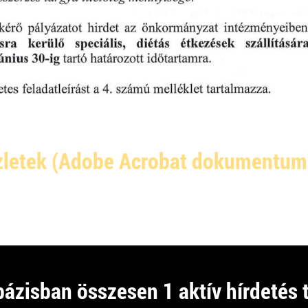
zletek (Adobe Acrobat dokumentum
osvár, 2026.08.04
Lejár: 
04
ázisban összesen 1 aktív hírdetés t