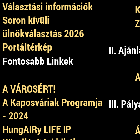
Választási információk
K
Soron kívüli
Z
ülnökválasztás 2026
Portáltérkép
II. Aján
Fontosabb Linkek
A
A VÁROSÉRT!
A Kaposváriak Programja
III. Pál
- 2024
HungAIRy LIFE IP
Á