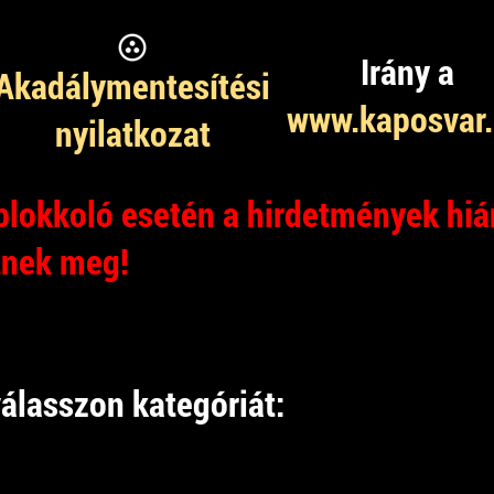
Irány a
Akadálymentesítési
www.kaposvar
nyilatkozat
lokkoló esetén a hirdetmények hiá
tnek meg!
álasszon kategóriát: