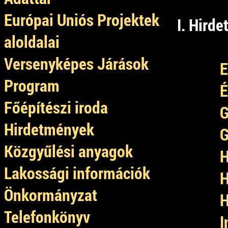
Európai Uniós Projektek
I. Hird
aloldalai
Versenyképes Járások
E
Program
É
Főépítészi iroda
G
Hirdetmények
G
Közgyűlési anyagok
H
Lakossági információk
H
Önkormányzat
H
Telefonkönyv
I