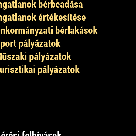
ngatlanok bérbeadása
ngatlanok értékesítése
nkormányzati bérlakások
port pályázatok
űszaki pályázatok
urisztikai pályázatok
érési felhívások