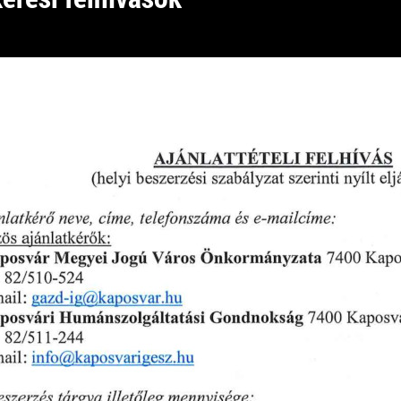
H I R D E T M É N Y