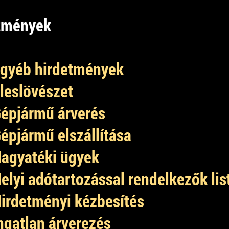
etmények
gyéb hirdetmények
leslövészet
épjármű árverés
épjármű elszállítása
agyatéki ügyek
elyi adótartozással rendelkezők lis
irdetményi kézbesítés
ngatlan árverezés