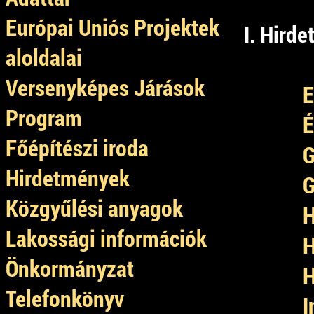
Európai Uniós Projektek
I. Hird
aloldalai
Versenyképes Járások
E
Program
É
Főépítészi iroda
G
Hirdetmények
G
Közgyűlési anyagok
H
Lakossági információk
H
Önkormányzat
H
Telefonkönyv
I