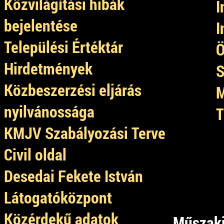
Közvilágítási hibák
I
bejelentése
I
Települési Értéktár
Ö
Hirdetmények
S
Közbeszerzési eljárás
M
nyilvánossága
T
KMJV Szabályozási Terve
Civil oldal
Desedai Fekete István
Látogatóközpont
Közérdekű adatok
Műszaki