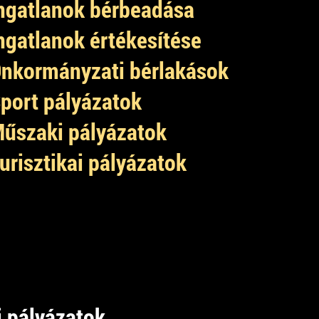
ngatlanok bérbeadása
ngatlanok értékesítése
nkormányzati bérlakások
port pályázatok
űszaki pályázatok
urisztikai pályázatok
 pályázatok