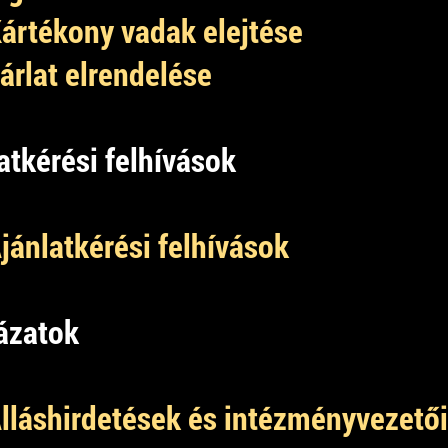
ártékony vadak elejtése
árlat elrendelése
latkérési felhívások
jánlatkérési felhívások
yázatok
lláshirdetések és intézményvezetői