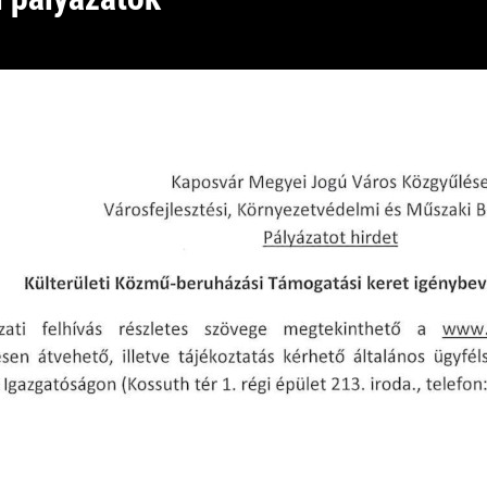
H I R D E T M É N Y