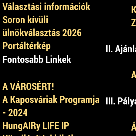
Választási információk
K
Soron kívüli
Z
ülnökválasztás 2026
Portáltérkép
II. Aján
Fontosabb Linkek
A
A VÁROSÉRT!
A Kaposváriak Programja
III. Pál
- 2024
HungAIRy LIFE IP
Á