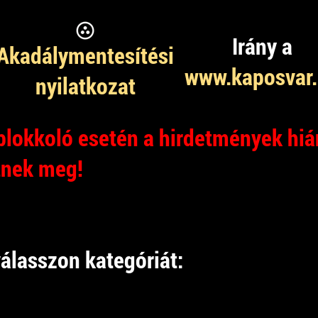
Irány a
Akadálymentesítési
www.kaposvar
nyilatkozat
lokkoló esetén a hirdetmények hiá
tnek meg!
álasszon kategóriát: