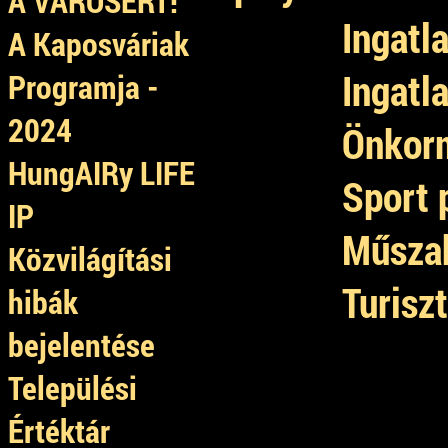
A VÁROSÉRT!
Ingatl
A Kaposváriak
Ingatl
Programja -
2024
Önkorm
HungAIRy LIFE
Sport 
IP
Műszak
Közvilágítási
Turisz
hibák
bejelentése
Települési
Értéktár