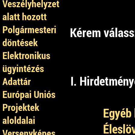
Veszélyhelyzet
alatt hozott
Polgármesteri
Kérem válass
döntések
Elektronikus
ügyintézés
I. Hirdetmén
Adattár
Európai Uniós
Projektek
Egyéb 
aloldalai
Éleslö
Versenyképes