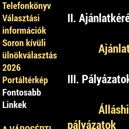
Telefonkönyv
II. Ajánlatkér
Választási
információk
Soron kívüli
Ajánla
ülnökválasztás
2026
III. Pályázato
Portáltérkép
Fontosabb
Linkek
Állásh
pályázatok