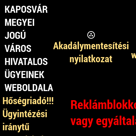
KAPOSVÁR
MEGYEI
JOGÚ
Akadálymentesítési
VÁROS
w
nyilatkozat
HIVATALOS
ÜGYEINEK
WEBOLDALA
Hőségriadó!!!
Reklámblokko
Ügyintézési
vagy egyálta
iránytű