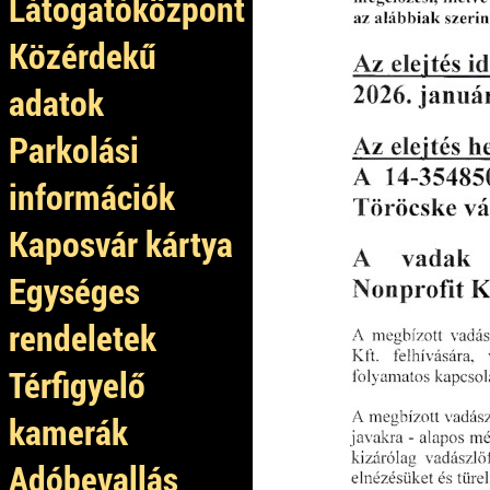
Látogatóközpont
Közérdekű
adatok
Parkolási
információk
Kaposvár kártya
Egységes
rendeletek
Térfigyelő
kamerák
Adóbevallás