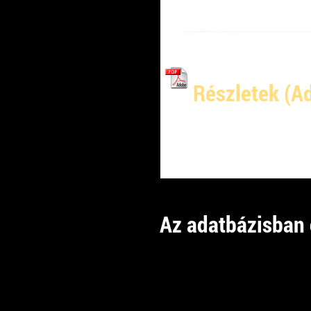
Részletek (
Kaposvár, 2
13:27
Az adatbázisban ö