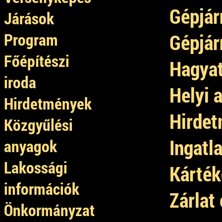
Gépjár
Járások
Program
Gépjár
Főépítészi
Hagyat
iroda
Helyi 
Hirdetmények
Hirdet
Közgyűlési
Ingatl
anyagok
Lakossági
Kárték
információk
Zárlat
Önkormányzat