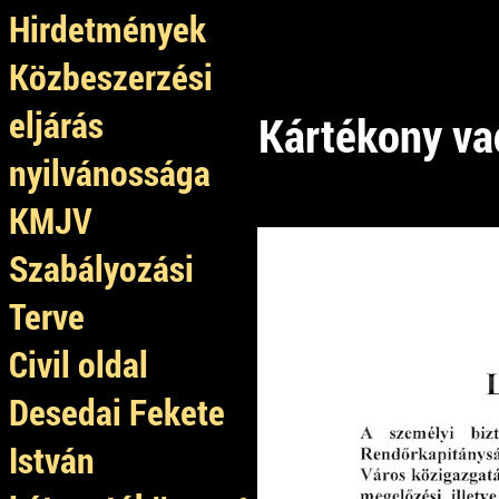
Hirdetmények
Közbeszerzési
eljárás
Kártékony va
nyilvánossága
KMJV
1.
Szabályozási
Terve
Civil oldal
Desedai Fekete
István