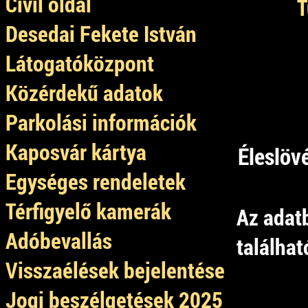
Civil oldal
T
Desedai Fekete István
Látogatóközpont
Közérdekű adatok
Parkolási információk
Kaposvár kártya
Éleslöv
Egységes rendeletek
Térfigyelő kamerák
Az adat
Adóbevallás
találhat
Visszaélések bejelentése
Jogi beszélgetések 2025