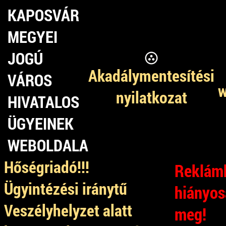
KAPOSVÁR
MEGYEI
JOGÚ
Akadálymentesítési
VÁROS
w
nyilatkozat
HIVATALOS
ÜGYEINEK
WEBOLDALA
Hőségriadó!!!
Reklámb
Ügyintézési iránytű
hiányos
Veszélyhelyzet alatt
meg!