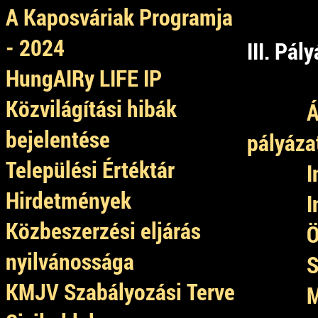
A Kaposváriak Programja
- 2024
III. Pál
HungAIRy LIFE IP
Közvilágítási hibák
Á
bejelentése
pályáza
Települési Értéktár
I
Hirdetmények
I
Közbeszerzési eljárás
Ö
nyilvánossága
S
KMJV Szabályozási Terve
M