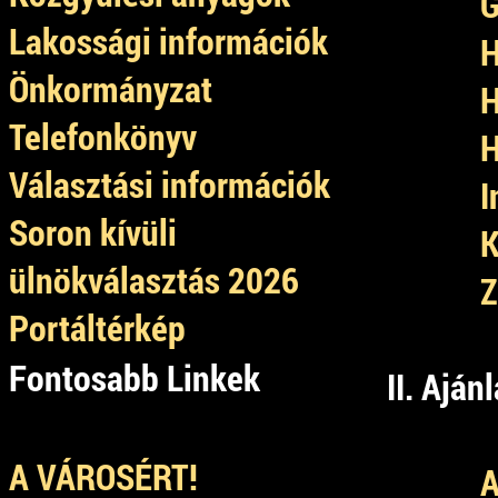
G
Lakossági információk
H
Önkormányzat
H
Telefonkönyv
H
Választási információk
I
Soron kívüli
K
ülnökválasztás 2026
Z
Portáltérkép
Fontosabb Linkek
II. Aján
A VÁROSÉRT!
A