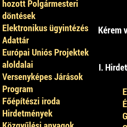
hozott Polgármesteri
döntések
Elektronikus ügyintézés
Kérem v
Adattár
Európai Uniós Projektek
aloldalai
I. Hird
Versenyképes Járások
Program
E
Főépítészi iroda
É
Hirdetmények
G
Közgyűlési anyagok