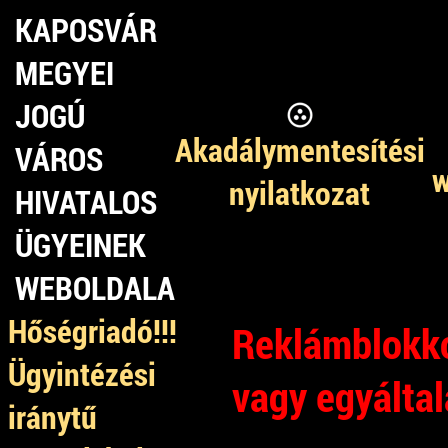
KAPOSVÁR
MEGYEI
JOGÚ
Akadálymentesítési
VÁROS
w
nyilatkozat
HIVATALOS
ÜGYEINEK
WEBOLDALA
Hőségriadó!!!
Reklámblokko
Ügyintézési
vagy egyálta
iránytű