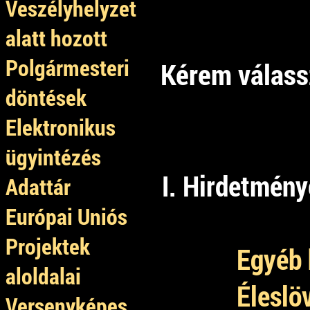
Veszélyhelyzet
alatt hozott
Polgármesteri
Kérem válass
döntések
Elektronikus
ügyintézés
I. Hirdetmén
Adattár
Európai Uniós
Projektek
Egyéb 
aloldalai
Éleslö
Versenyképes