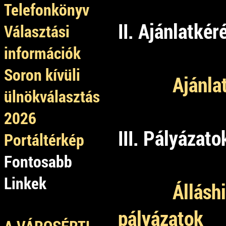
Telefonkönyv
II. Ajánlatkér
Választási
információk
Soron kívüli
Ajánla
ülnökválasztás
2026
III. Pályázato
Portáltérkép
Fontosabb
Linkek
Állásh
pályázatok