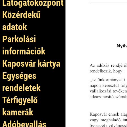
Látogatóközpont
Közérdekű
adatok
Parkolási
információk
Kaposvár kártya
Egységes
rendeletek
Térfigyelő
kamerák
Adóbevallás