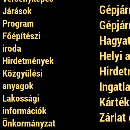
Gépjár
Járások
Program
Gépjár
Főépítészi
Hagyat
iroda
Helyi 
Hirdetmények
Hirdet
Közgyűlési
Ingatl
anyagok
Lakossági
Kárték
információk
Zárlat
Önkormányzat