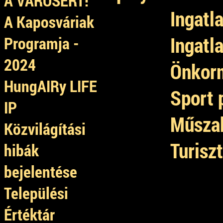
A VÁROSÉRT!
Ingatl
A Kaposváriak
Ingatl
Programja -
2024
Önkorm
HungAIRy LIFE
Sport 
IP
Műszak
Közvilágítási
Turisz
hibák
bejelentése
Települési
Értéktár