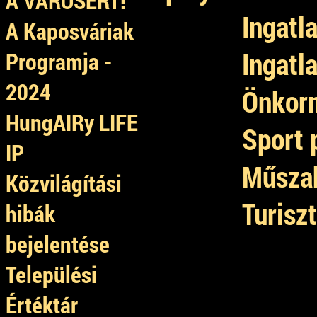
A VÁROSÉRT!
Ingatl
A Kaposváriak
Ingatl
Programja -
2024
Önkorm
HungAIRy LIFE
Sport 
IP
Műszak
Közvilágítási
Turisz
hibák
bejelentése
Települési
Értéktár