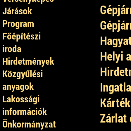
Gépjár
Járások
Program
Gépjár
Főépítészi
Hagyat
iroda
Helyi 
Hirdetmények
Hirdet
Közgyűlési
Ingatl
anyagok
Lakossági
Kárték
információk
Zárlat
Önkormányzat