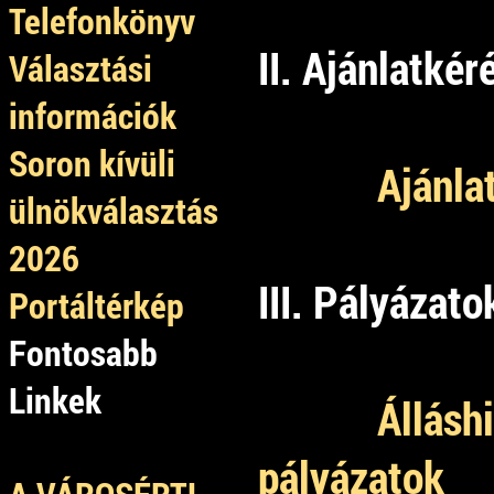
Telefonkönyv
II. Ajánlatkér
Választási
információk
Soron kívüli
Ajánla
ülnökválasztás
2026
III. Pályázato
Portáltérkép
Fontosabb
Linkek
Állásh
pályázatok