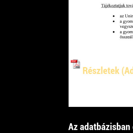
Részletek (
Kaposvár, 2
11:11
Az adatbázisban ö