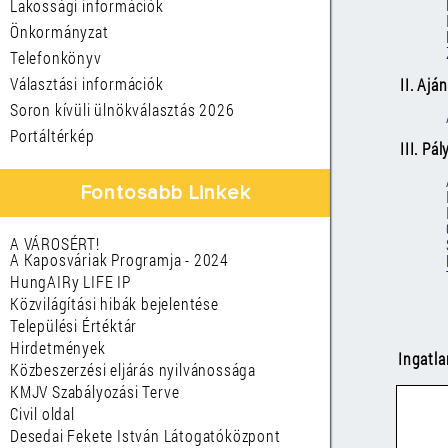
Lakossági információk
Önkormányzat
Telefonkönyv
Választási információk
II. Ajá
Soron kívüli ülnökválasztás 2026
Portáltérkép
III. Pá
Fontosabb Linkek
A VÁROSÉRT!
A Kaposváriak Programja - 2024
HungAIRy LIFE IP
Közvilágítási hibák bejelentése
Települési Értéktár
Hirdetmények
Ingatl
Közbeszerzési eljárás nyilvánossága
KMJV Szabályozási Terve
Civil oldal
Desedai Fekete István Látogatóközpont