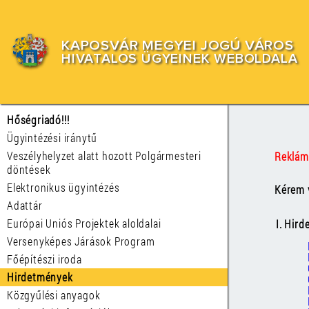
KAPOSVÁR MEGYEI JOGÚ VÁROS
HIVATALOS ÜGYEINEK WEBOLDALA
Hőségriadó!!!
Ügyintézési iránytű
Veszélyhelyzet alatt hozott Polgármesteri
Reklám
döntések
Elektronikus ügyintézés
Kérem v
Adattár
Európai Uniós Projektek aloldalai
I. Hir
Versenyképes Járások Program
Főépítészi iroda
Hirdetmények
Közgyűlési anyagok