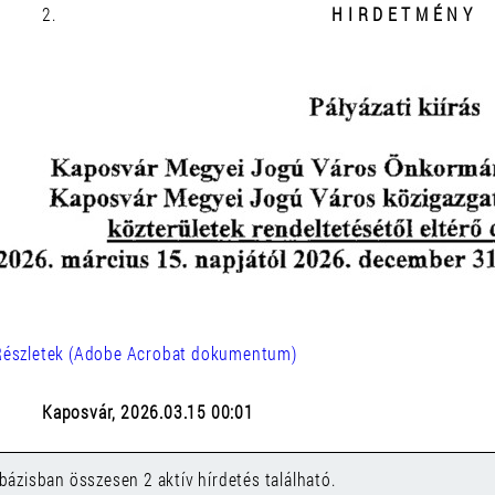
2.
H I R D E T M É N Y
Részletek (Adobe Acrobat dokumentum)
Kaposvár, 2026.03.15 00:01
bázisban összesen 2 aktív hírdetés található.