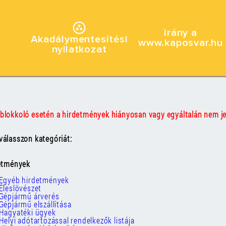
Irány a
Akadálymentesítési
www.kaposvar.hu
nyilatkozat
blokkoló esetén a hirdetmények hiányosan vagy egyáltalán nem j
álasszon kategóriát:
detmények
Egyéb hirdetmények
Éleslövészet
Gépjármű árverés
Gépjármű elszállítása
Hagyatéki ügyek
Helyi adótartozással rendelkezők listája