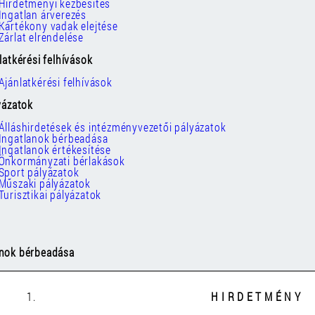
Hirdetményi kézbesítés
Ingatlan árverezés
Kártékony vadak elejtése
Zárlat elrendelése
nlatkérési felhívások
Ajánlatkérési felhívások
lyázatok
Álláshirdetések és intézményvezetői pályázatok
Ingatlanok bérbeadása
Ingatlanok értékesítése
Önkormányzati bérlakások
Sport pályázatok
Műszaki pályázatok
Turisztikai pályázatok
anok bérbeadása
1.
H I R D E T M É N Y