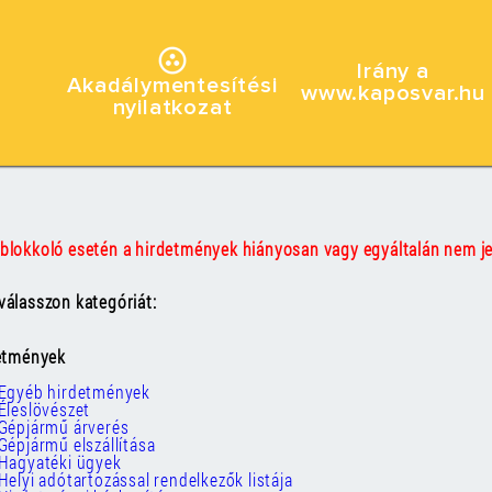
Irány a
Akadálymentesítési
www.kaposvar.hu
nyilatkozat
blokkoló esetén a hirdetmények hiányosan vagy egyáltalán nem j
álasszon kategóriát:
detmények
Egyéb hirdetmények
Éleslövészet
Gépjármű árverés
Gépjármű elszállítása
Hagyatéki ügyek
Helyi adótartozással rendelkezők listája