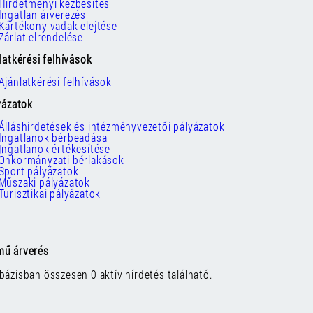
Hirdetményi kézbesítés
Ingatlan árverezés
Kártékony vadak elejtése
Zárlat elrendelése
nlatkérési felhívások
Ajánlatkérési felhívások
lyázatok
Álláshirdetések és intézményvezetői pályázatok
Ingatlanok bérbeadása
Ingatlanok értékesítése
Önkormányzati bérlakások
Sport pályázatok
Műszaki pályázatok
Turisztikai pályázatok
mű árverés
bázisban összesen 0 aktív hírdetés található.