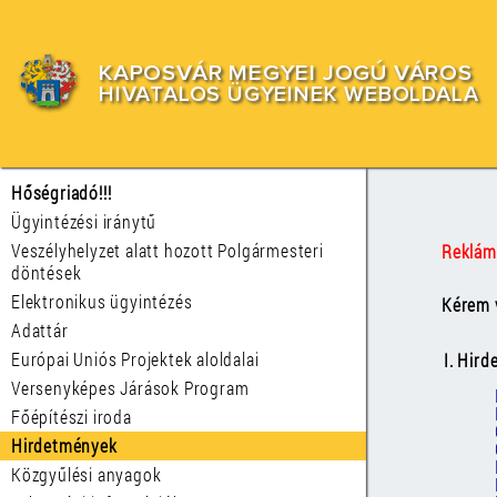
KAPOSVÁR MEGYEI JOGÚ VÁROS
HIVATALOS ÜGYEINEK WEBOLDALA
Hőségriadó!!!
Ügyintézési iránytű
Veszélyhelyzet alatt hozott Polgármesteri
Reklám
döntések
Elektronikus ügyintézés
Kérem v
Adattár
Európai Uniós Projektek aloldalai
I. Hir
Versenyképes Járások Program
Főépítészi iroda
Hirdetmények
Közgyűlési anyagok