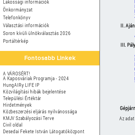
Lakossági információk
Önkormányzat
Telefonkönyv
Választási információk
II. Ajá
Soron kívüli ülnökválasztás 2026
Portáltérkép
III. Pá
Fontosabb Linkek
A VÁROSÉRT!
A Kaposváriak Programja - 2024
HungAIRy LIFE IP
Közvilágítási hibák bejelentése
Települési Értéktár
Hirdetmények
Gépjár
Közbeszerzési eljárás nyilvánossága
KMJV Szabályozási Terve
Az adat
Civil oldal
Desedai Fekete István Látogatóközpont