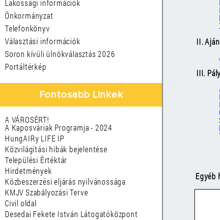
Lakossági információk
Önkormányzat
Telefonkönyv
Választási információk
II. Ajá
Soron kívüli ülnökválasztás 2026
Portáltérkép
III. Pá
Fontosabb Linkek
A VÁROSÉRT!
A Kaposváriak Programja - 2024
HungAIRy LIFE IP
Közvilágítási hibák bejelentése
Települési Értéktár
Hirdetmények
Egyéb 
Közbeszerzési eljárás nyilvánossága
KMJV Szabályozási Terve
Civil oldal
Desedai Fekete István Látogatóközpont