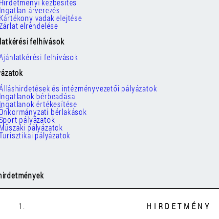
Hirdetményi kézbesítés
Ingatlan árverezés
Kártékony vadak elejtése
Zárlat elrendelése
nlatkérési felhívások
Ajánlatkérési felhívások
lyázatok
Álláshirdetések és intézményvezetői pályázatok
Ingatlanok bérbeadása
Ingatlanok értékesítése
Önkormányzati bérlakások
Sport pályázatok
Műszaki pályázatok
Turisztikai pályázatok
hirdetmények
1.
H I R D E T M É N Y