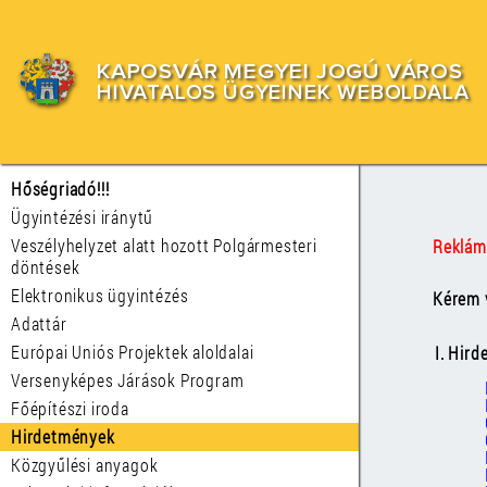
KAPOSVÁR MEGYEI JOGÚ VÁROS
HIVATALOS ÜGYEINEK WEBOLDALA
Hőségriadó!!!
Ügyintézési iránytű
Veszélyhelyzet alatt hozott Polgármesteri
Reklám
döntések
Elektronikus ügyintézés
Kérem v
Adattár
Európai Uniós Projektek aloldalai
I. Hir
Versenyképes Járások Program
Főépítészi iroda
Hirdetmények
Közgyűlési anyagok