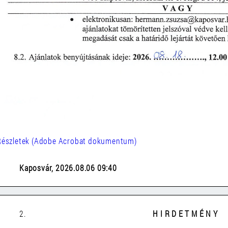
Részletek (Adobe Acrobat dokumentum)
Kaposvár, 2026.08.06 09:40
2.
H I R D E T M É N Y