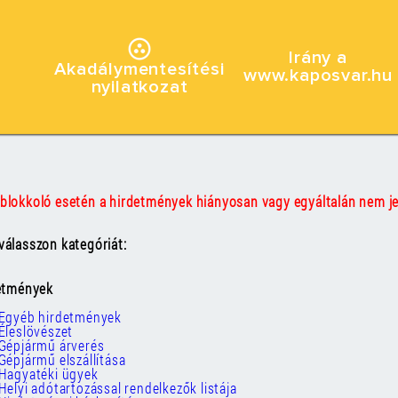
Irány a
Akadálymentesítési
www.kaposvar.hu
nyilatkozat
blokkoló esetén a hirdetmények hiányosan vagy egyáltalán nem j
álasszon kategóriát:
detmények
Egyéb hirdetmények
Éleslövészet
Gépjármű árverés
Gépjármű elszállítása
Hagyatéki ügyek
Helyi adótartozással rendelkezők listája