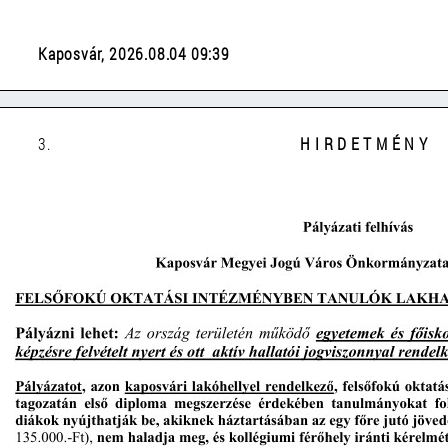
Kaposvár, 2026.08.04 09:39
3.
H I R D E T M É N Y