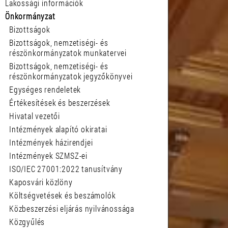
Lakossági információk
Önkormányzat
Bizottságok
Bizottságok, nemzetiségi- és
részönkormányzatok munkatervei
Bizottságok, nemzetiségi- és
részönkormányzatok jegyzőkönyvei
Egységes rendeletek
Értékesítések és beszerzések
Hivatal vezetői
Intézmények alapító okiratai
Intézmények házirendjei
Intézmények SZMSZ-ei
ISO/IEC 27001:2022 tanusítvány
Kaposvári közlöny
Költségvetések és beszámolók
Közbeszerzési eljárás nyilvánossága
Közgyűlés