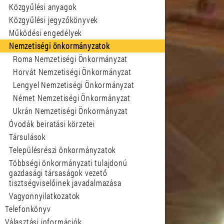
Közgyűlési anyagok
Közgyűlési jegyzőkönyvek
Működési engedélyek
Nemzetiségi önkormányzatok
Roma Nemzetiségi Önkormányzat
Horvát Nemzetiségi Önkormányzat
Lengyel Nemzetiségi Önkormányzat
Német Nemzetiségi Önkormányzat
Ukrán Nemzetiségi Önkormányzat
Óvodák beiratási körzetei
Társulások
Településrészi önkormányzatok
Többségi önkormányzati tulajdonú
gazdasági társaságok vezető
tisztségviselőinek javadalmazása
Vagyonnyilatkozatok
Telefonkönyv
Választási információk