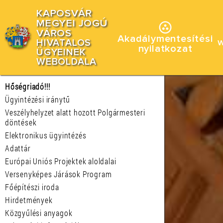
KAPOSVÁR
MEGYEI JOGÚ
VÁROS
Akadálymentesítési
HIVATALOS
nyilatkozat
ÜGYEINEK
WEBOLDALA
Hőségriadó!!!
Ügyintézési iránytű
Veszélyhelyzet alatt hozott Polgármesteri
döntések
Elektronikus ügyintézés
Adattár
Európai Uniós Projektek aloldalai
Versenyképes Járások Program
Főépítészi iroda
Hirdetmények
Közgyűlési anyagok