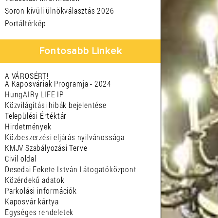
Soron kívüli ülnökválasztás 2026
Portáltérkép
Fontosabb Linkek
A VÁROSÉRT!
A Kaposváriak Programja - 2024
HungAIRy LIFE IP
Közvilágítási hibák bejelentése
Települési Értéktár
Hirdetmények
Közbeszerzési eljárás nyilvánossága
KMJV Szabályozási Terve
Civil oldal
Desedai Fekete István Látogatóközpont
Közérdekű adatok
Parkolási információk
Kaposvár kártya
Egységes rendeletek