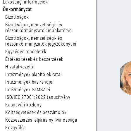
Lakossági információk
Önkormányzat
Bizottságok
Bizottságok, nemzetiségi- és
részönkormányzatok munkatervei
Bizottságok, nemzetiségi- és
részönkormányzatok jegyzőkönyvei
Egységes rendeletek
Értékesítések és beszerzések
Hivatal vezetői
Intézmények alapító okiratai
Intézmények házirendjei
Intézmények SZMSZ-ei
ISO/IEC 27001:2022 tanusítvány
Kaposvári közlöny
Költségvetések és beszámolók
Közbeszerzési eljárás nyilvánossága
Közgyűlés