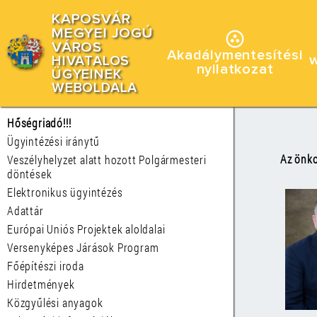
KAPOSVÁR
MEGYEI JOGÚ
VÁROS
Akadálymentesítési
HIVATALOS
nyilatkozat
ÜGYEINEK
WEBOLDALA
Hőségriadó!!!
Ügyintézési iránytű
Az önko
Veszélyhelyzet alatt hozott Polgármesteri
döntések
Elektronikus ügyintézés
Adattár
Európai Uniós Projektek aloldalai
Versenyképes Járások Program
Főépítészi iroda
Hirdetmények
Közgyűlési anyagok