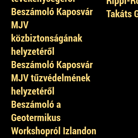
Rippl-R
Beszámoló Kaposvár
Takáts 
MJV
közbiztonságának
helyzetéről
Beszámoló Kaposvár
MJV tűzvédelmének
helyzetéről
Beszámoló a
Geotermikus
Workshopról Izlandon