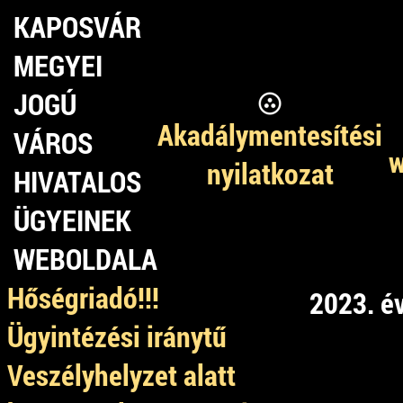
KAPOSVÁR
MEGYEI
JOGÚ
Akadálymentesítési
VÁROS
w
nyilatkozat
HIVATALOS
ÜGYEINEK
WEBOLDALA
Hőségriadó!!!
2023. é
Ügyintézési iránytű
Veszélyhelyzet alatt