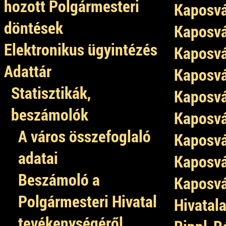
hozott Polgármesteri
Kaposvá
döntések
Kaposvá
Elektronikus ügyintézés
Kaposvá
Adattár
Kaposvá
Statisztikák,
Kaposvá
beszámolók
Kaposvá
A város összefoglaló
Kaposvá
adatai
Kaposvá
Beszámoló a
Kaposvá
Polgármesteri Hivatal
Hivatal
tevékenységéről