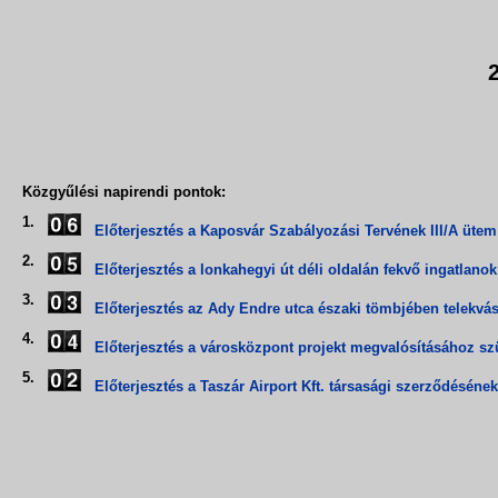
Közgyűlési napirendi pontok:
1.
Előterjesztés a Kaposvár Szabályozási Tervének III/A üte
2.
Előterjesztés a lonkahegyi út déli oldalán fekvő ingatlanok
3.
Előterjesztés az Ady Endre utca északi tömbjében telekvás
4.
Előterjesztés a városközpont projekt megvalósításához sz
5.
Előterjesztés a Taszár Airport Kft. társasági szerződéséne