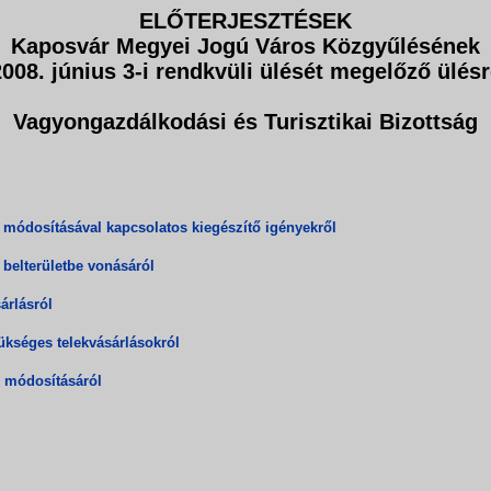
ELŐTERJESZTÉSEK
Kaposvár Megyei Jogú Város Közgyűlésének
2008. június 3-i rendkvüli ülését megelőző ülésr
Vagyongazdálkodási és Turisztikai Bizottság
m módosításával kapcsolatos kiegészítő igényekről
 belterületbe vonásáról
árlásról
ükséges telekvásárlásokról
k módosításáról