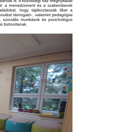
atársak is. A közösségi ház megnyitását
gről, a menedzsment és a szakemberek
aládokat, hogy tájékoztassák őket a
tanulást támogató-, valamint pedagógiai
, szociális munkások és pszichológus
s biztosítanak.