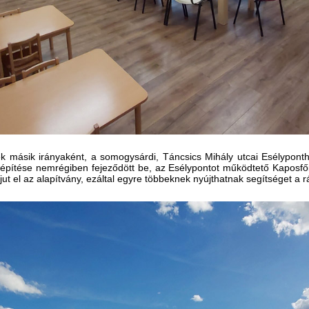
sének másik irányaként, a somogysárdi, Táncsics Mihály utcai Esélypont
a építése nemrégiben fejeződött be, az Esélypontot működtető Kaposfői
 jut el az alapítvány, ezáltal egyre többeknek nyújthatnak segítséget a r