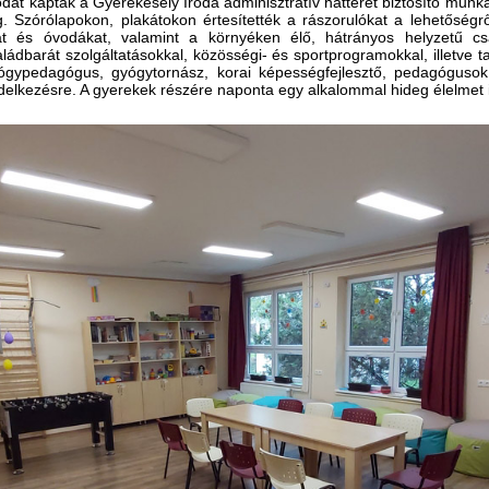
odát kaptak a Gyerekesély Iroda adminisztratív hátterét biztosító munk
. Szórólapokon, plakátokon értesítették a rászorulókat a lehetősé
kat és óvodákat, valamint a környéken élő, hátrányos helyzetű cs
aládbarát szolgáltatásokkal, közösségi- és sportprogramokkal, illetve 
Gyógypedagógus, gyógytornász, korai képességfejlesztő, pedagógusok
ndelkezésre. A gyerekek részére naponta egy alkalommal hideg élelmet i