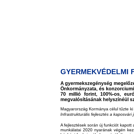
GYERMEKVÉDELMI 
A gyermekszegénység megelőzése
Önkormányzata, és konzorciumi p
70 millió forint, 100%-os, eu
megvalósításának helyszínéül s
Magyarország Kormánya célul tűzte ki
Infrastrukturális fejlesztés a kaposvári
A fejlesztések során új funkciót kapott 
munkálatai 2020 nyarának végén kezd