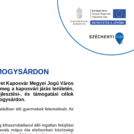
OMOGYSÁRDON
lyet Kaposvár Megyei Jogú Város
meg a kaposvári járás területén,
lesztési-, és támogatási célok
mogysárdon.
aládban élő gyermekek felemelését. Az
kihasználatlanul álló ingatlan felújítási
avaly május óta elsősorban közösségi