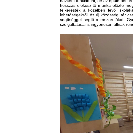
házként funkcionál, de az épületben ir
hosszas előkészítő munka előzte meg
felkeresték a közelben levő iskolá
lehetőségekről. Az új közösségi tér cs
segítséggel segíti a rászorulókat. 
szolgáltatásai is ingyenesen állnak re