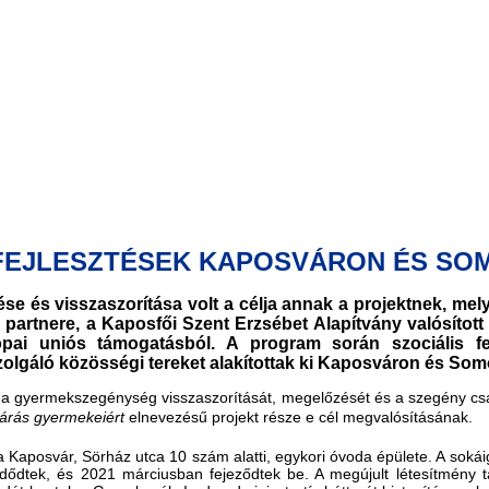
FEJLESZTÉSEK KAPOSVÁRON ÉS S
 és visszaszorítása volt a célja annak a projektnek, me
artnere, a Kaposfői Szent Erzsébet Alapítvány valósított 
rópai uniós támogatásból. A program során szociális fej
zolgáló közösségi tereket alakítottak ki Kaposváron és So
 a gyermekszegénység visszaszorítását, megelőzését és a szegény cs
 járás gyermekeiért
elnevezésű projekt része e cél megvalósításának.
a Kaposvár, Sörház utca 10 szám alatti, egykori óvoda épülete. A sokáig 
ődtek, és 2021 márciusban fejeződtek be. A megújult létesítmény t